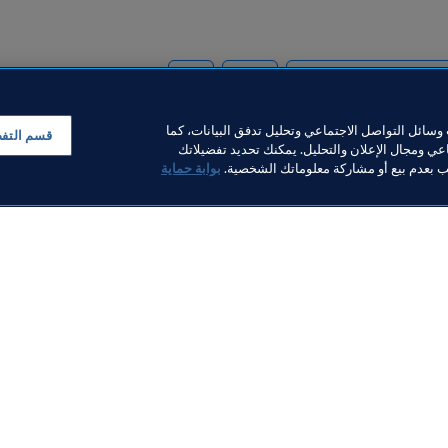
الم FIFA قطر ٢٠٢٢™
Qatar
AFC
سائل التواصل الاجتماعي وتحليل تدفق البيانات، كما
قسم التف
ي ومجال الإعلان والتحليل. يمكنك تحديد تفضيلاتك
لب بعدم بيع أو مشاركة معلوماتك الشخصية.
بوابة حماية
خبار
بار
ر والوثائق
FI
FIFA M
ف