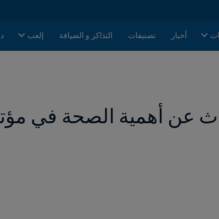
ات
أخبار
تصنيفات
التذاكر و الضيافة
إلعب
دا