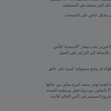
ماثل التي ستعقد في المستقبل.
وقال إنفانتينو: "تم صياغة المشروع على أساس نهج يعطي الأولوية لتعزيز الوعي، وتعزيز الصحة والأمن، مع التركيز بشكل خاص على التجمعات 
وتستضيف مؤسسة حمد الطبية ووزارة الصحة العامة مؤتمر قطر للصحة 2022 الذي يستمر أربعة أيام ابتداءً من 9 فبراير تحت شعار "الاستعداد لكأس 
العالم ٢٠٢٢ والاستجابة للجائحات في قطر". يركز المؤتمر على جودة الرعاية المقدمة خلال التجمعات الجماهيرية، بالإضافة إلى التركيز على أفضل 
وأشاد رئيس FIFA بالبنية التحتية الممتازة لدولة قطر، وأشار إلى أنه مع استمرار جائحة  كوفيد-19، فإن تنظيم البطولة قد وضع مسؤولية كبيرة على عاتق 
وأضاف السيد إنفانتينو أنه يتحمل مسؤولية تعزيز وتشجيع وتسهيل أنماط الحياة الصحية والفعالة بكل جدية وأن كرة القدم توفر منصة كبيرة يمكن من خلالها 
إطلاق هذه الرسائل. وتعد بطولة كأس العرب FIFA التي أقيمت في قطر من أحدث الأمثلة على ذلك حيث أدار FIFA بالتعاون مع دولة قطر ومنظمة الصحة 
  بهدف زيادة الوعي بأهمية الوصول العادل لعلاجات كوفيد-19 لجميع الدول وهو المشروع المستمر في كأس العالم للأندية 