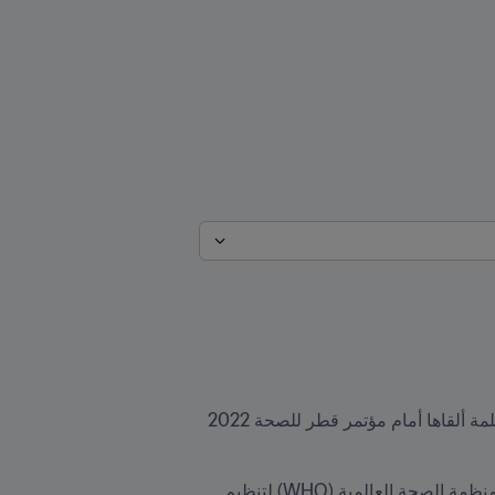
صرّح جياني إنفانتينو رئيس FIFA بأن كأس العالم FIFA قطر ٢٠٢٢™ ستعطي الأولوية لأهمية الصحة، وذلك خلال كلمة ألقاها أمام مؤتمر قطر للصحة 2022 
ففي حديثه عبر رسالة بالفيديو في حفل افتتاح المؤتمر، قال رئيس FIFA إن FIFA يعمل بالشراكة مع دولة قطر ومنظمة الصحة العالمية (WHO) لتنظيم 