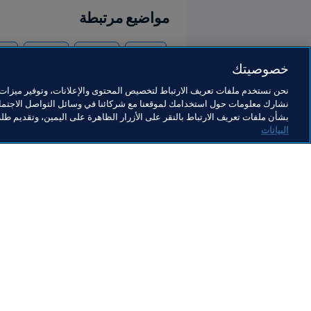
مواضيع مرتبطة
الرئيس
المنظمة
المنظمة
كأس الع
خصوصيتك
نحن نستخدم ملفات تعريف الارتباط لتخصيص المحتوى والإعلانات، وتوفير ميزات و
نشارك معلومات حول استخدامك لموقعنا مع شركائنا في وسائل التواصل الاجتماع
بشأن ملفات تعريف الارتباط بالنقر على الأزرار الظاهرة على اليمين، وتقديم ط
البيانات
ما يقوم به FIFA
كل الأ
الشؤون القانونية
كل الأخ
نظام الانتقالات
التقاري
كرة القدم للسيدات
مؤسسة FA
تطوير كرة القدم
useum
الابتكار
الوظائ