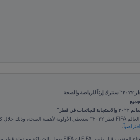
الم 
٢٠٢٢ 
والاستجابة للجائحات في قطر"

تراضياً
.