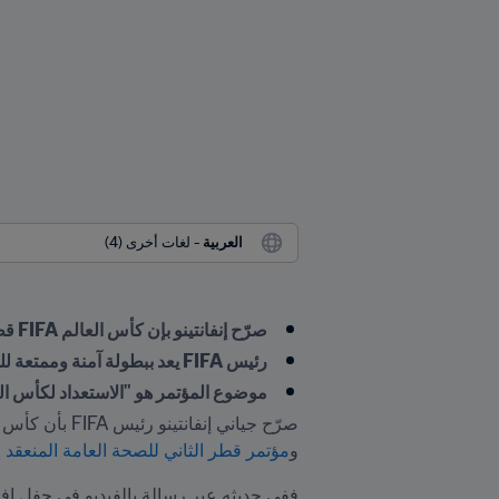
العربية
 - لغات أخرى (4)
صرّح إنفانتينو بإن كأس العالم FIFA قطر ٢٠٢٢™ ستترك إرثاً للرياضة والصحة
رئيس FIFA يعد ببطولة آمنة وممتعة للجميع
موضوع المؤتمر هو "الاستعداد لكأس الع
و
مؤتمر قطر الثاني للصحة العامة المنعقد اف