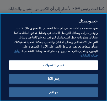
كما لفت رئيس FIFA الأنظار إلى أن الكثير من الشبان والشابات 
سيتابعون منافسات بطولة كأس العالم للمرة الأولى، وهو ما يجعلها 
ذكرى استثنائية بالنسبة لهم، وقال عن ذلك: "إيصال رسالة إليهم 
خصوصيتك
عن الصحة والنشاط وممارسة الرياضة هو أمر بغاية الأهمية. إننا 
نحن نستخدم ملفات تعريف الارتباط لتخصيص المحتوى والإعلانات،
فخورون بهذه الحملة لأننا على قناعة أن FIFA يضطلع بدور هام في 
وتوفير ميزات وسائل التواصل الاجتماعي وتحليل تدفق البيانات، كما
نشارك معلومات حول استخدامك لموقعنا مع شركائنا في وسائل
التواصل الاجتماعي ومجال الإعلان والتحليل. يمكنك تحديد تفضيلاتك
بشأن ملفات تعريف الارتباط بالنقر على الأزرار الظاهرة على
اليمين، وتقديم طلب بعدم بيع أو مشاركة معلوماتك الشخصية.
بوابة
حماية البيانات
مواضيع مرتبطة
قسم التفضيلات
الرئيس
المنظمة
المنظمة
Qatar
AFC
رفض الكل
موافق