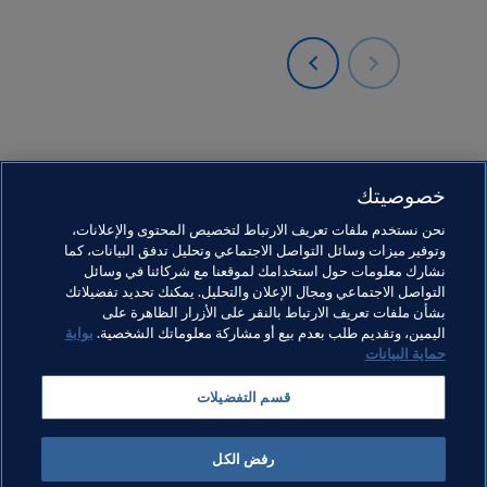
خصوصيتك
نحن نستخدم ملفات تعريف الارتباط لتخصيص المحتوى والإعلانات،
وتوفير ميزات وسائل التواصل الاجتماعي وتحليل تدفق البيانات، كما
ما يقوم به FIFA
كل الأخبار
نشارك معلومات حول استخدامك لموقعنا مع شركائنا في وسائل
التواصل الاجتماعي ومجال الإعلان والتحليل. يمكنك تحديد تفضيلاتك
الشؤون القانونية
كل الأخبار
بشأن ملفات تعريف الارتباط بالنقر على الأزرار الظاهرة على
اليمين، وتقديم طلب بعدم بيع أو مشاركة معلوماتك الشخصية.
بوابة
نظام الانتقالات
التقارير والوثائق
حماية البيانات
كرة القدم للسيدات
مؤسسة FIFA
قسم التفضيلات
تطوير كرة القدم
FIFA Museum
الابتكار
الوظائف
رفض الكل
تطوير المواهب