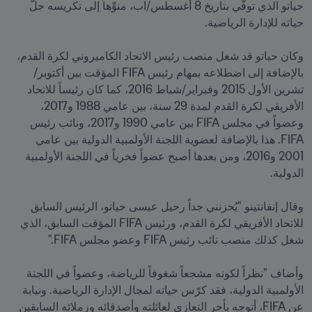
حياتو الذي توفّي بتاريخ 8 أغسطس/آب، منوِّهاً إلى تكريسه جلّ 
وكان حياتو قد شغل منصب رئيس الاتحاد الكاميروني لكرة القدم، 
بالإضافة إلى اضطلاعه بمهام رئيس FIFA المؤقت بين أكتوبر/
تشرين الأول 2015 وفبراير/شباط 2016، كما كان رئيساً للاتحاد 
الأفريقي لكرة القدم لمدة 29 سنة، بين عامي 1988 و2017، 
وعضواً في مجلس FIFA بين عامي 1990 و2017، ونائب رئيس 
FIFA. هذا بالإضافة لعضوية اللجنة الأولمبية الدولية بين عامي 
2001 و2016، ومن بعدها أصبح عضواً فخرياً في اللجنة الأولمبية 
وقال إنفانتينو "يُحزنني جداً رحيل عيسى حياتو، الرئيس السابق 
للاتحاد الأفريقي لكرة القدم، ورئيس FIFA المؤقت السابق، الذي 
وأضاف "نظراً لكونه مشجعاً شغوفاً للرياضة، وعضواً في اللجنة 
الأولمبية الدولية، فقد كرّس حياته لمجال الإدارة الرياضية. ونيابة 
عن FIFA، أتوجه بأحر التعازي لعائلته وأصدقائه وزملائه السابقين 