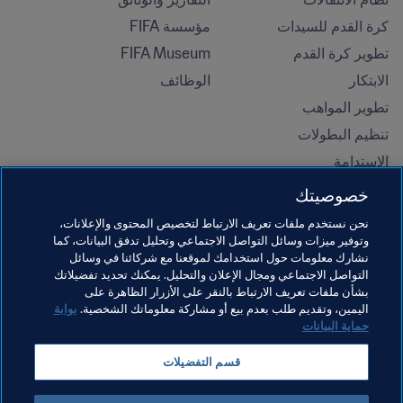
كرة القدم للسيدات
مؤسسة FIFA
تطوير كرة القدم
FIFA Museum
الابتكار
الوظائف
تطوير المواهب
تنظيم البطولات 
الاستدامة
حقوق الإنسان ومناهضة التمييز
خصوصيتك
الصحة والطب
نحن نستخدم ملفات تعريف الارتباط لتخصيص المحتوى والإعلانات،
المبادرات التعليمية
وتوفير ميزات وسائل التواصل الاجتماعي وتحليل تدفق البيانات، كما
نشارك معلومات حول استخدامك لموقعنا مع شركائنا في وسائل
التواصل الاجتماعي ومجال الإعلان والتحليل. يمكنك تحديد تفضيلاتك
بشأن ملفات تعريف الارتباط بالنقر على الأزرار الظاهرة على
اليمين، وتقديم طلب بعدم بيع أو مشاركة معلوماتك الشخصية.
بوابة
حماية البيانات
قسم التفضيلات