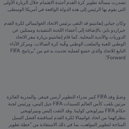
تصدرت مسألة تطوير كرة القدم أجندة الاهتمام خلال الزيارة الأولى 
وكان جياني إنفانتينو قد التقى برئيس الاتحاد الغواتيمالي لكرة القدم 
جيراردو بايز، بالإضافة إلى أعضاء اللجنة التنفيذية وممثلين عن 
الدوريات والأندية المحلية. كما قام إنفانتينو بزيارة مقر الاتحاد 
الوطني للعبة والملعب الوطني وقُبة كرة الصالات، ومركز الأداء 
التابع للاتحاد والذي خضع لعملية تحديث بدعم من "برنامج FIFA 
وضمّ وفد FIFA كبير مدراء التطوير أرسن فينغر، والمدربة الفائزة 
مرتين بلقب كأس العالم للسيدات FIFA جيل إليس، ورئيس لجنة 
حكام FIFA بييرلويجي كولينا. وقد التقت إليس وبييرلويجي 
بنظرائهما من اتحاد غواتيمالا لكرة القدم لمناقشة أفضل السبل 
المتاحة لتطوير المواهب، بما في ذلك الاستفادة من "خطة تطوير 