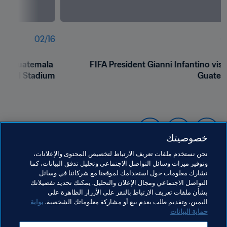
02
/
16
0
nd Guatemala 
FIFA President Gianni Infantino visit 
tional Stadium
Guatem
خصوصيتك
نحن نستخدم ملفات تعريف الارتباط لتخصيص المحتوى والإعلانات،
وتوفير ميزات وسائل التواصل الاجتماعي وتحليل تدفق البيانات، كما
نشارك معلومات حول استخدامك لموقعنا مع شركائنا في وسائل
التواصل الاجتماعي ومجال الإعلان والتحليل. يمكنك تحديد تفضيلاتك
بشأن ملفات تعريف الارتباط بالنقر على الأزرار الظاهرة على
مواضيع مرتبطة
اليمين، وتقديم طلب بعدم بيع أو مشاركة معلوماتك الشخصية.
بوابة
حماية البيانات
الرئيس
المنظمة
المنظمة
Guatemala