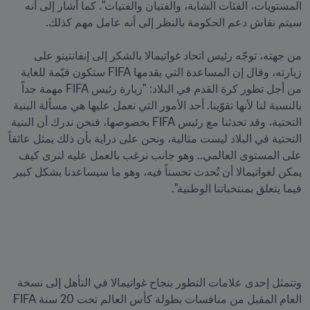
المستويات، الفئات الشابة، والفتيان والفتيات". كما أشار إلى أنه 
من جهته، توجّه رئيس اتحاد غواتيمالا بالشكر إلى إنفانتينو على 
زيارته، وقال إن المساعدة التي يقدمها FIFA ستكون قيّمة للغاية 
من أجل تطور كرة القدم في البلاد: "زيارة رئيس FIFA مهمة جداً 
بالنسبة لنا لأنها تقوّينا. أحد الأمور التي نعمل عليها هي مسألة البنية 
التحتية، وقد تحدثنا مع رئيس FIFA بخصوصها، فنحن ندرك أن البنية 
التحتية في البلاد ليست مثالية، ونحن على دراية بأن ذلك يمثل عائقاً 
على المستوى العالمي.. وهو جانب نرغب بالعمل عليه لنرى كيف 
يمكن لغواتيمالا أن تُحدث تحسناً فيه، وهو ما سيساعدنا بشكل كبير 
وتتمثل إحدى علامات التطور بنجاح غواتيمالا في التأهل إلى نسخة 
العام المقبل من منافسات بطولة كأس العالم تحت 20 سنة FIFA 