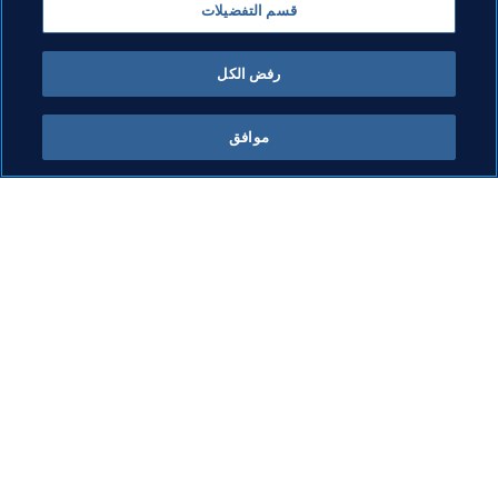
قسم التفضيلات
Concacaf
رفض الكل
موافق
ما يقوم به FIFA
كل الأخبار
الشؤون القانونية
كل الأخبار
نظام الانتقالات
التقارير والوثائق
كرة القدم للسيدات
مؤسسة FIFA
تطوير كرة القدم
FIFA Museum
الابتكار
الوظائف
تطوير المواهب