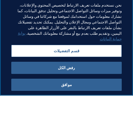
نحن نستخدم ملفات تعريف الارتباط لتخصيص المحتوى والإعلانات،
وتوفير ميزات وسائل التواصل الاجتماعي وتحليل تدفق البيانات، كما
نشارك معلومات حول استخدامك لموقعنا مع شركائنا في وسائل
التواصل الاجتماعي ومجال الإعلان والتحليل. يمكنك تحديد تفضيلاتك
بشأن ملفات تعريف الارتباط بالنقر على الأزرار الظاهرة على
مواضيع مرتبطة
اليمين، وتقديم طلب بعدم بيع أو مشاركة معلوماتك الشخصية.
بوابة
حماية البيانات
الرئيس
المنظمة
المنظمة
Switzerland
قسم التفضيلات
UEFA
رفض الكل
موافق
ما يقوم به FIFA
كل الأخبار
الشؤون القانونية
كل الأخبار