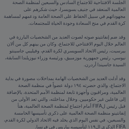
الجلسة الافتتاحية للاجتماع السادس والسبعين لمنظمة الصحة 
العالمية المنعقد في جنيف بسويسرا، حيث شكرهم على 
مجهوداتهم في سبيل الحفاظ على الصحة العامة ودعمهم لمساهمة 
وقد ضم إنفانتينو صوته لصوت العديد من الشخصيات البارزة في 
العالم خلال اليوم الافتتاحي للاجتماع، وكان من بينهم كل من ألان 
بيرسيت، رئيس الاتحاد السويسري لكرة القدم، وفيليبي جاسينتو 
نيوسي، رئيس جمهورية موزمبيق، ورئيسة وزراء نيوزيلندا السابقة، 
وقد أدلت العديد من الشخصيات الهامة بمداخلات مصورة في بداية 
الاجتماع، والذي حضرته ١٩٤ دولة عضواً في منظمة الصحة 
العالمية، ومراقبون وأجهزة تابعة لمنظمة الأمم المتحدة، بالإضافة 
إلى فاعلين غير حكوميين. وخلال مداخلته، والتي تعد الأولى من 
قبل رئيس لFIFA أمام اجتماع لمنظمة الصحة العالمية، هنأ 
إنفانتينو منظمة الصحة العالمية على ذكرى تأسيسها الخامسة 
والسبعين، في نفس اليوم الذي يخلد فيه الاتحاد الدولي لكرة القدم، 
FIFA الذكرى ال١١٩ لتأسيسه بباريس في فرنسا.