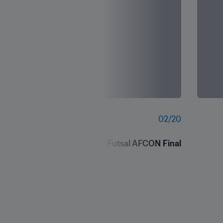
02
/
20
CAF Futsal AFCON Final