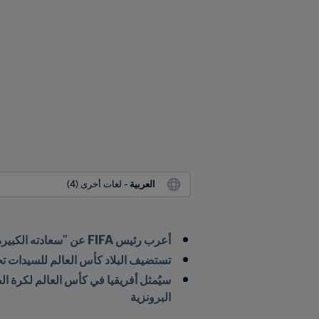
العربية
 - لغات أخرى (4)
أعرب رئيس FIFA عن "سعادته الكبيرة" بتنظيم هذه الدولة الشمال أفريقية للمزيد من البطولات الهامة
تستضيف البلاد كأس العالم للسيدات تحت 17 سنة FIFA™ على مدى السنوات الخمس المقبلة وتشارك بتنظيم بطولة كأس العالم
البرونزية