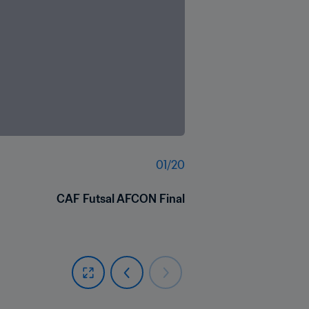
01
/
20
CAF Futsal AFCON Final