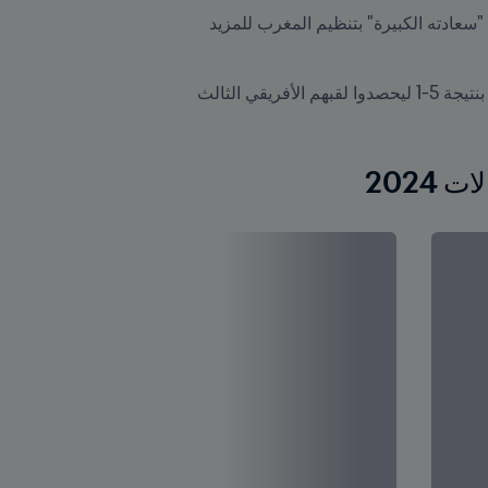
بعد حضوره النهائي المثير لبطولة كأس الأمم الأفريقية لكرة الصالات 2024، أعرب رئيس FIFA جاني إنفانتينو عن "سعادته الكبيرة" بتنظيم المغرب للمزيد 
وفي نهائي البطولة القارية الذي استضافته العاصمة الرباط يوم الأحد، تغلّب أصحاب الأرض على المنتخب الأنغولي بنتيجة 5-1 ليحصدوا لقبهم الأفريقي الثالث 