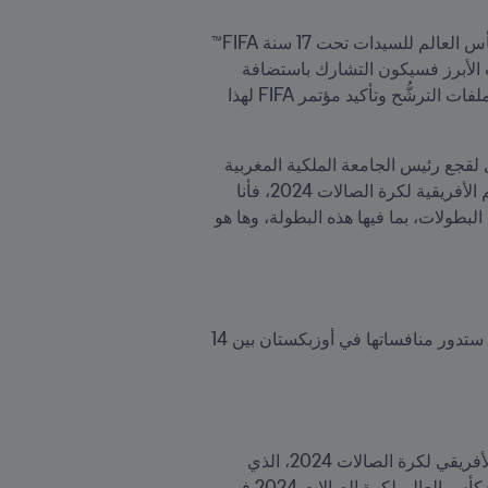
 وتُعتبر البطولة الأحدث من سلسلة بطولات سيكون للمملكة شرف تنظيمها في الفترة المقبلة، إذ ستُعقد بطولة كأس العالم للسيدات تحت 17 سنة FIFA™ 
في المغرب بشكل سنوي بين عامي 2025 و2029، بينما تنظِّم البلاد كأس الأمم الأفريقية العام المقبل، أما الحدث الأبرز فسيكون التشارك باستضافة 
منافسات بطولة كأس العالم FIFA 2030™ مع إسبانيا والبرتغال شريطة نجاح هذا الملف الثلاثي في عملية تقديم ملفات الترشُّح وتأكيد مؤتمر FIFA لهذا 
“وإثر متابعته للمباراة النهائية رفقة باتريس موتسيبي رئيس الاتحاد الأفريقي لكرة القدم ونائب رئيس FIFA، وفوزي لقجع رئيس الجامعة الملكية المغربية 
لكرة القدم، قال إنفانتينو: "إني سعيدٌ جداً بالتواجد مجدداً في المغرب، وهذه المرة لحضور نهائي (بطولة) كأس الأمم الأفريقية لكرة الصالات 2024، فأنا 
أشعر أني في بلد يعيش ويتنفس روح كرة القدم. لطالما كان هذا البلد الشغوف بكرة القدم مستضيفاً رائعاً لمختلف البطولات، بما فيها هذه البطولة، وها هو 
وقد حددت البطولة هوية المنتخبات الأفريقية المتأهلة إلى منافسات كأس العالم لكرة الصالات FIFA 2024™ التي ستدور منافساتها في أوزبكستان بين 14 
“وأردف إنفانتينو بعد مراسم التتويج في العاصمة المغربية: "تهانينا للمنتخب المغربي على الفوز بلقب كأس الأمم الأفريقي لكرة الصالات 2024، الذي 
سينضمّ إليه كل من المنتخب الأنغولي الوصيف والليبي الحاصل على الميدالية البرونزية بتمثيل أفريقيا في (بطولة) كأس العالم لكرة الصالات 2024 في 