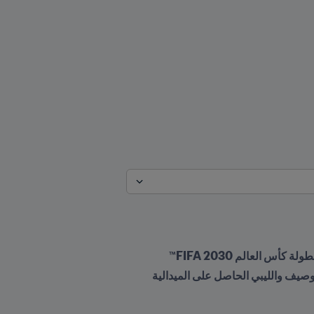
سيُمثل أفريقيا في كأس العالم لكرة الصالات 2024 كلٌّ من المغرب الفائز باللقب القاري والمنتخب الأنغولي الوصيف والليبي الحاصل على الميدالية 