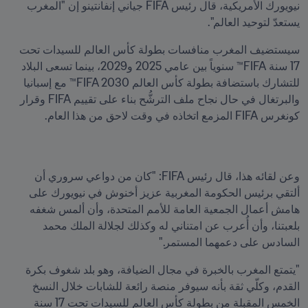
نيويورك الأمريكية، قال رئيس FIFA جياني إنفانتينو إن "المغرب 
يستعدّ لتوحيد العالم". 
سيستضيف المغرب منافسات بطولة كأس العالم للسيدات تحت 
17 سنة FIFA™ سنوياً بين عامي 2025 و2029، بينما تسعى البلاد 
للتشارك باستضافة بطولة كأس العالم FIFA 2030™ مع إسبانيا 
والبرتغال في حال نجاح ملف الترشُّح بناء على تقييم FIFA وقرار 
كونغرس FIFA المزمع اتخاذه في وقت لاحق من هذا العام.
وعن لقائه هذا، قال رئيس FIFA: "كان من دواعي سروري أن 
ألتقي برئيس الحكومة المغربية عزيز أخنوش في نيويورك على 
هامش أعمال الجمعية العامة للأمم المتحدة، وأن ألمس شغفه 
بلعبتنا، وأن أُعرب عن امتناني له وكذلك لجلالة الملك محمد 
السادس على دعمهما المستمر."
"يتمتع المغرب بالخبرة في مجال الضيافة، وهو بلد شغوف بكرة 
القدم، وكلّي ثقة بأنه سيوفر منصة رائعة للشابات خلال النسخ 
الخمس المقبلة من بطولة كأس العالم للسيدات تحت 17 سنة 