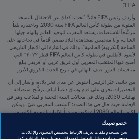
FIFA".
وأردف رئيس FIFA قائلاً: "تحدثنا كذلك عن الاحتفال بالنسخة 
المئوية من بطولة كأس العالم FIFA سنة 2030. وباعتباره بلداً 
مرشَّحاً للاستضافة، يستعد المغرب لتوحيد العالم وإلهام جيلها 
الشاب، وأنا متحمس لمشاهدة البلاد تمضي قُدماً في نجاحاتها على 
الساحة (الكروية) العالمية"، وذلك في إشارة إلى الإنجاز التاريخي 
لأسود الأطلس في بطولة كأس العالم FIFA قطر ٢٠٢٢™ التي 
أصبح فيها المنتخب المغربي أول فريق عربي أو أفريقي يبلغ 
منافسات الدور نصف النهائي في تاريخ الحدث الكروي الأبرز.
من جانبه، عبّر الرئيس أخنوش عن مدى فخر بلاده، وأشار إلى أن 
التحضيرات تجري على قدم وساق دعماً لملف ترشُّح استضافة 
نهائيات 2030، وذلك في مجالات البنية التحتية والملاعب ومَرافق 
الإقامة،حيث قال في هذا الصدد: "الشعب المغربي فتيّ، ويمكن 
لكأس العالم 2030 أن تكون مصدراً للإلهام بالنسبة للكثير من 
الشباب، بحيث تكون بطولةً تترك أثرها على حياة الكثيرين، وتربط 
خصوصيتك
بين قارات العالم".
نحن نستخدم ملفات تعريف الارتباط لتخصيص المحتوى والإعلانات،
وتوفير ميزات وسائل التواصل الاجتماعي وتحليل تدفق البيانات، كما