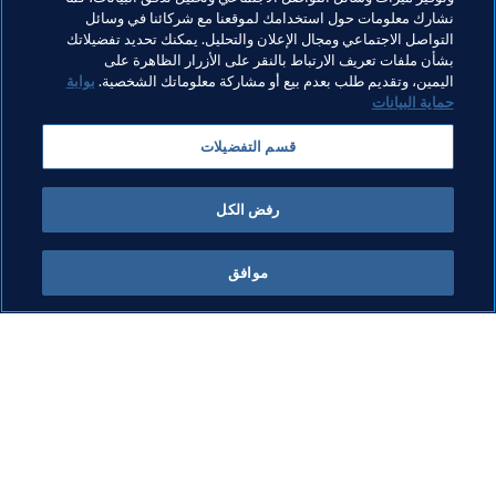
مواضيع مرتبطة
نشارك معلومات حول استخدامك لموقعنا مع شركائنا في وسائل
التواصل الاجتماعي ومجال الإعلان والتحليل. يمكنك تحديد تفضيلاتك
بشأن ملفات تعريف الارتباط بالنقر على الأزرار الظاهرة على
الرئيس
المنظمة
المنظمة
Morocco
CAF
اليمين، وتقديم طلب بعدم بيع أو مشاركة معلوماتك الشخصية.
بوابة
حماية البيانات
قسم التفضيلات
رفض الكل
الرئيس
موافق
الرئيس
الرئيس
المن
الب