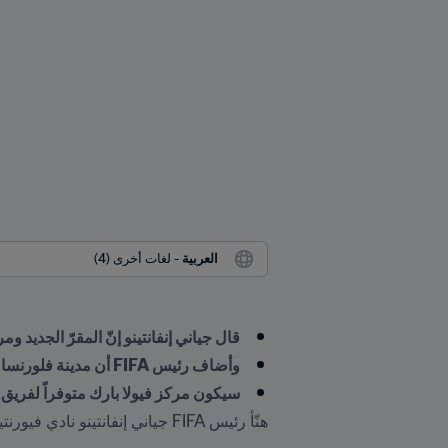
العربية
 - لغات أخرى (4)
قال جياني إنفانتينو إنّ المقرّ الجديد 
وأضاف رئيس FIFA أن مدينة فلورنسا التاريخية أضافت معلماً حديثاً على معالمها الكثيرة
سيكون مركز فيولا بارك متوفراً لفريق
هنّأ رئيس FIFA جياني إنفانتينو نادي فيورنتينا على افتتاح مركز فيولا بارك المذهل الذي سيحمل النادي الإيطالي بخطى ثابتة إلى المستقبل.