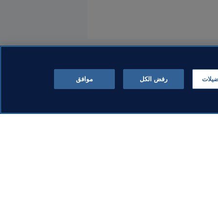
ضيلات
رفض الكل
موافق
المنظمة
ُصرّح للاتحادات
يعتزم FIFA زيادة تمويل تطوير
 الجديدة
كرة القدم إلى أكثر من 10