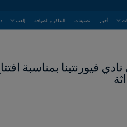
ات
أخبار
تصنيفات
التذاكر و الضيافة
إلعب
دا
ثة