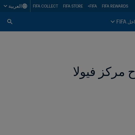
العربية
FIFA COLLECT
FIFA STORE
FIFA+
FIFA REWARDS
خل FIFA
رئيس FIFA يهنئ نادي فيورنتينا بمناسبة افتتاح مركز فيولا 