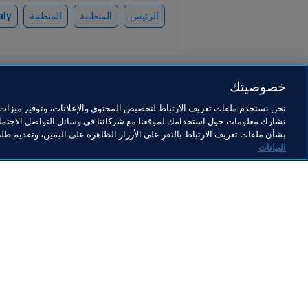
الرئيس
المنظمة
المنظمة
aly
خصوصيتك
نحن نستخدم ملفات تعريف الارتباط لتخصيص المحتوى والإعلانات، وتوفير ميزات و
نشارك معلومات حول استخدامك لموقعنا مع شركائنا في وسائل التواصل الاجتماع
President
بشأن ملفات تعريف الارتباط بالنقر على الأزرار الظاهرة على اليمين، وتقديم ط
البيانات
المنظمة
قيادة FIFA تعقد اجتماعاً بنّاءً
وإيجابياً في العاصمة المغربية
الرباط
5 أغسطس 2026