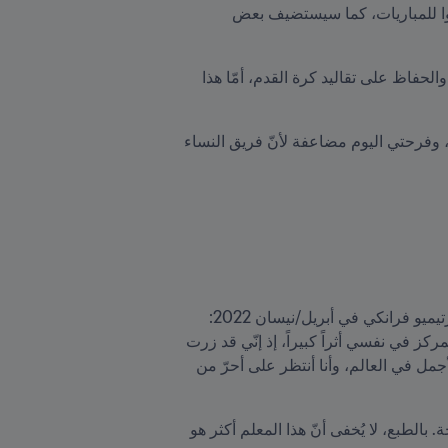
يقع مركز فيولا بارك شرق مدينة فلورنسا ويوفّر أنسب الظروف لفريق الرجال والنساء والشباب ليتدربوا ويستعدوا للمباريات، كما سيستضيف بعض 
وأعلن رئيس FIFA في رسالة مسجلة عُرضت أثناء حفل الافتتاح: "تواجه الأندية تحدياً كبيراً في الجمع بين العصرنة والحفاظ على تقاليد كرة القدم، أمّا هذا 
"مركز فيولا بارك منشأة جميلة وعصرية، يجسّد الاستثمار ليس فقط بكرة القدم الاحترافية، بل بفرق الشباب أيضاً، وفرحتي اليوم مضاعفة لأنّ فريق النساء 
وأضاف السيد إنفانتينو الذي زار المدينة الإيطالية الخلابة بمناسبة الذكرى المئوية لميلاد نائب رئيس FIFA السابق أرتيميو فرانكي في أبريل/نيسان 2022: 
"لقد سنحت لي الفرصة لزيارة مركز فيولا بارك العام الماضي، عندما كانت لا تزال أعمال البناء جارية، وقد تركَ المركز في نفسي أثراً كبيراً، إذ إنّي قد زرت 
الكثير من المراكز الرياضية، ولكن هذا المركز الذي بناه صديقي العزيز [مالك نادي فيورنتينا] روكو [كوميسو] هو الأجمل في العالم، وأنا أنتظر على أحرّ من 
"تزخر مدينة فلورنسا بالكثير من المعالم الشهيرة، ولست بمبالغ عندما أقول إنّ هذا المركز قد انضمّ إلى تلك اللائحة. بالطبع، لا يُخفى أنّ هذا المعلم أكثر هو 