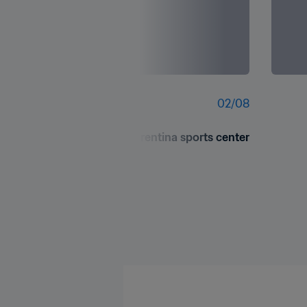
02
/
08
Official opening of the Fiorentina sports center