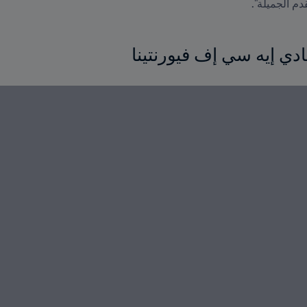
دم الجميلة".
دي إيه سي إف فيورنتينا