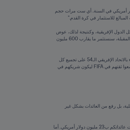
"وقد رفعنا من هذه المبالغ إلى مليون ومليون ونصف دولار أمريكي، وبداية من السنة المقبلة، ستكون مليوني دولار أمريكي في السنة. أي ست مرات حجم 
وواصل الرئيس إنفانتينو: "لقد تم إنجاز مشاريع مهمة بفضل برنامج تطوير كرة القدم FIFA Forward في تانزانيا وكل الدول الإفريقية، وكنتيجة لذلك، عوض 
70-80 مليون دولار أمريكي التي كان يستثمرها FIFA في كرة القدم الإفريقية قبل ستة أعوام، انطلاقاً من السنة المقبلة، سنستثمر ما يقارب 600 مليون 
كما أكد رئيس FIFA على مبادرات التعاون، مثل عرض التضامن الذي نظم سنة 2019 حين اتفق كل الاتحاد الأعضاء بالاتحاد الإفريقي الـ54 على تجميع كل 
مبيعات حقوق البث الإعلامية الخاصة بنقل مباريات التصفيات المؤهلة لنهائيات كأس العالم قطر 2022 FIFA ووضعوا ثقتهم في FIFA ليكون شريكهم في 
وقد كشف الرئيس FIFA أن ذلك الإصلاح الجريء لم يؤدي فقط إلى الرفع من الشفافية في جميع مراحل تلك العملية، بل رفع من العائدات بشكل غير 
وصرح الرئيس إنفانتينو: "يمكنني أن أخبركم بأنه بالنسبة لكأس العالم FIFA والتي تم تسويقها بشكل مختلف، قدرت عائداتكم ب23 مليون دولار أمريكي. أما 