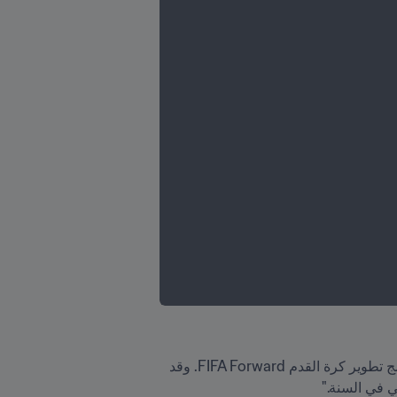
“"أذكر قبل أن أصبح رئيس FIFA سنة 2016، كنا نناقش ونتباحث حول برامج التطوير المستقبلية وصممنا معاً برنامج تطوير كرة القدم FIFA Forward. وقد 