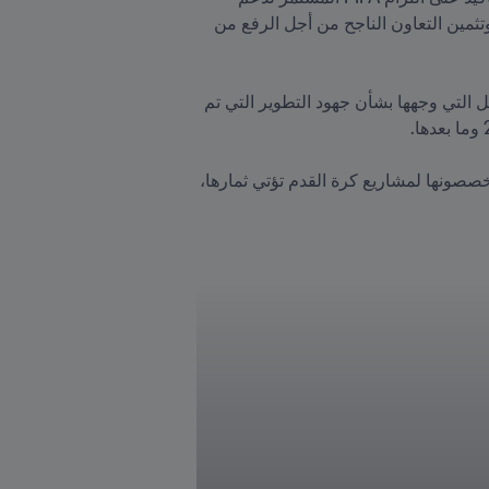
تطوير كرة القدم الإفريقية، بما يخدم تحسين تنافسيتها على المستوى العالمي، وحماية الكرة والمنتخبات الوطنية وتثمين التعاون الناجح من أجل الرفع من 
تناول الكلمة رئيس FIFA بمناسبة انعقاد الدورة 44 للجمع العام للاتحاد الإفريقي لكرة القدم. وبالإضافة إلى الرسائل التي وجهها بشأن جهود التطوير التي تم 
وقد توجه الرئيس إنفانتينو إلى الحاضرين المجتمعين في مدينة أروشا بتانزانيا قائلاً: "كل الاستثمارات المالية التي تخصصونها لمشاريع كرة القدم تؤتي ثمارها، 