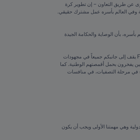
هذه المرة فسترتفع عائداتكم إلى 38 مليون دولار أمريكي من نقل نفس المباريات. هذا الإنجاز لن يكون ممكنناً سوى عن طريق التعاون – إن تطوير كرة 
القدم والرفع من كرة القدم الإفريقية والرفع من الشغف والمشاعر والمواهب التي تنعمون بها في القارة الإفريقية وفي العالم بأسره عمل مشترك حقيقي. 
وعشية انطلاق منافسات كرة القدم قطر FIFA 2022، طمأن الرئيس إنفانتينو في أروشا، والذين يتابعوننا من العالم بأسره، بأن الوصاية والحكامة الجيدة 
وقال السيد إنفانتينو: "إن كرة القدم الوطنية هي أهم فئة كروية على الإطلاق. علينا حماية كرة القدم الوطنية وFIFA يقف إلى جانبكم جميعاً في مجهودات 
حماية كرة القدم الوطنية، من أجل حماية حق اللاعبين في اللعب لمنتخباتهم الوطنية في إفريقيا والعالم لأن اللاعبين يفخرون بحمل أقمصتهم الوطنية. كما 
أن الدول تفخر برؤية لاعبيها يدافعون عن ألوانها وأعلامها، وبتمثيل بلدهم وقارتهم ومنطقتهم في المنافسات، سواء في مرحلة التصفيات، في منافسات 
وواصل رئيس FIFA: "سنواصل ونناضل من أجل حماية كرة القدم الوطنية لأن هذه الحماية هي حماية كرة القدم الدولية وهي مهمتنا الأولى ويجب أن يكون 