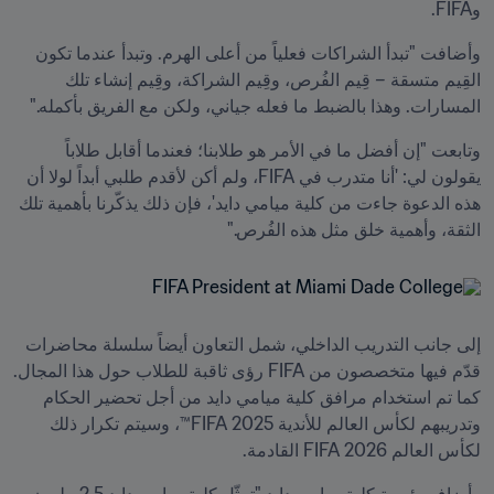
وFIFA.
وأضافت "تبدأ الشراكات فعلياً من أعلى الهرم. وتبدأ عندما تكون 
القِيم متسقة – قِيم الفُرص، وقِيم الشراكة، وقِيم إنشاء تلك 
المسارات. وهذا بالضبط ما فعله جياني، ولكن مع الفريق بأكمله."
وتابعت "إن أفضل ما في الأمر هو طلابنا؛ فعندما أقابل طلاباً 
يقولون لي: 'أنا متدرب في FIFA، ولم أكن لأقدم طلبي أبداً لولا أن 
هذه الدعوة جاءت من كلية ميامي دايد'، فإن ذلك يذكّرنا بأهمية تلك 
الثقة، وأهمية خلق مثل هذه الفُرص."
إلى جانب التدريب الداخلي، شمل التعاون أيضاً سلسلة محاضرات 
قدّم فيها متخصصون من FIFA رؤى ثاقبة للطلاب حول هذا المجال. 
كما تم استخدام مرافق كلية ميامي دايد من أجل تحضير الحكام 
وتدريبهم لكأس العالم للأندية 2025 FIFA™، وسيتم تكرار ذلك 
لكأس العالم 2026 FIFA القادمة.