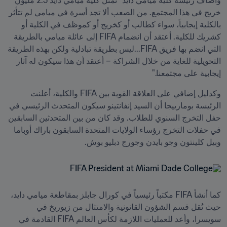
وأضاف رئيسة كلية ميامي دايد "تمثّل كلية ميامي دايد 2.5 مليون 
خريج في هذا المجتمع. من الصعب ألا تجد أسرة في ميامي لم تتأثر 
بالكلية إيجابياً، سواء كطالب أو كخريج أو كموظف في الكلية أو 
كشريك للكلية. أعتقد أن انضمام FIFA إلى عائلة ميامي بالطريقة 
التي انضم بها فريق FIFA...ليس بطريقة تبادلية ولكن بهذه الطريقة 
التحويلية للغاية من خلال الشراكة – أعتقد أن هذا سيكون له آثار 
إيجابية على مجتمعنا."
وكدليل إضافي على العلاقة القوية بين FIFA والكلية، أعلنت 
الرئيسة بومارييجا أن السيد إنفانتينو سيكون المتحدث الرئيسي في 
حفل التخرج السنوي للطلاب. وقد كان من بين المتحدثين السابقين 
في حفلات التخرج رؤساء الولايات المتحدة السابقون باراك أوباما 
وبيل كلينتون وجو بايدن وجورج دبليو بوش.
كما أنشأ FIFA مكتباً رئيسياً في كورال جابلز بمقاطعة ميامي دايد، 
حيث نُقل قسم الشؤون القانونية والامتثال من زيوريخ في 
سويسرا، وأعد للعمليات اللازمة لكأس العالم FIFA القادمة في 