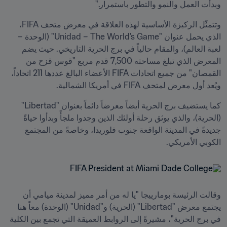
وبدأت العمل والنمو والتطور باستمرار."
وتتمثّل الركيزة الأساسية لهذه العلاقة في معرض متحف FIFA، 
الذي يحمل عنوان "Unidad – The World’s Game" (الوحدة – 
لعبة العالم)، والمقام حالياً في برج الحرية التاريخي. حيث يضم 
المعرض الذي تبلغ مساحته 7,500 قدم مربع "قوس قزح من 
القمصان" من جميع اتحادات FIFA الأعضاء البالغ عددها 211 اتحاداً، 
ويُعد أول معرض لمتحف FIFA في أمريكا الشمالية.
كما يستضيف برج الحرية أيضاً معرضاً دائماً بعنوان "Libertad" 
(الحرية)، والذي يوثق رحلة أولئك الذين وجدوا ملجأً وبدأوا حياةً 
جديدةً في المدينة الواقعة جنوب فلوريدا، وخاصةً من المجتمع 
الكوبي الأمريكي.
وقالت الرئيسة بومارييجا "يا له من أمر مميز لمدينة ميامي أن 
يجتمع معرض "Libertad" (الحرية) و"Unidad" (الوحدة) معاً هنا 
في برج الحرية"، مشيرةً إلى الروابط العميقة التي تجمع بين الكلية 