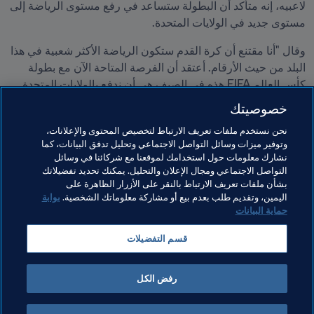
لاعبيه، إنه متأكد أن البطولة ستساعد في رفع مستوى الرياضة إلى 
مستوى جديد في الولايات المتحدة.
وقال "أنا مقتنع أن كرة القدم ستكون الرياضة الأكثر شعبية في هذا 
البلد من حيث الأرقام. أعتقد أن الفرصة المتاحة الآن مع بطولة 
كأس العالم FIFA هذه في الصيف هي أن ندفع بالولايات المتحدة 
لتصبح الدولة الرائدة في كرة القدم على مستوى العالم. أعتقد أن 
خصوصيتك
هذا هو الهدف، أن هذا هو الطموح، وأن هذه ستكون النتيجة النهائية."
نحن نستخدم ملفات تعريف الارتباط لتخصيص المحتوى والإعلانات،
وتوفير ميزات وسائل التواصل الاجتماعي وتحليل تدفق البيانات، كما
مواضيع مرتبطة
نشارك معلومات حول استخدامك لموقعنا مع شركائنا في وسائل
التواصل الاجتماعي ومجال الإعلان والتحليل. يمكنك تحديد تفضيلاتك
بشأن ملفات تعريف الارتباط بالنقر على الأزرار الظاهرة على
الرئيس
المنظمة
USA
Concacaf
اليمين، وتقديم طلب بعدم بيع أو مشاركة معلوماتك الشخصية.
بوابة
حماية البيانات
قسم التفضيلات
رفض الكل
الرئيس