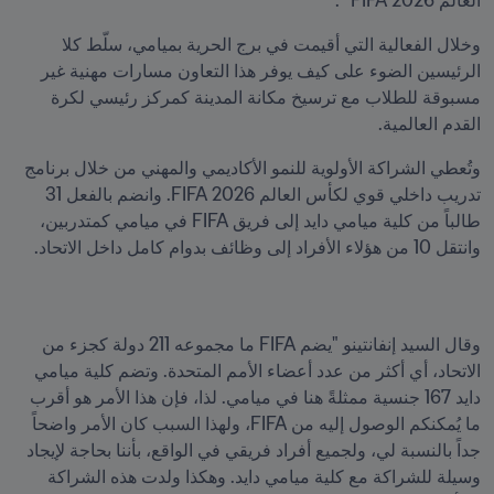
العالم 2026 FIFA™.
وخلال الفعالية التي أقيمت في برج الحرية بميامي، سلّط كلا 
الرئيسين الضوء على كيف يوفر هذا التعاون مسارات مهنية غير 
مسبوقة للطلاب مع ترسيخ مكانة المدينة كمركز رئيسي لكرة 
القدم العالمية.
وتُعطي الشراكة الأولوية للنمو الأكاديمي والمهني من خلال برنامج 
تدريب داخلي قوي لكأس العالم 2026 FIFA. وانضم بالفعل 31 
طالباً من كلية ميامي دايد إلى فريق FIFA في ميامي كمتدربين، 
وانتقل 10 من هؤلاء الأفراد إلى وظائف بدوام كامل داخل الاتحاد. 
وقال السيد إنفانتينو "يضم FIFA ما مجموعه 211 دولة كجزء من 
الاتحاد، أي أكثر من عدد أعضاء الأمم المتحدة. وتضم كلية ميامي 
دايد 167 جنسية ممثلةً هنا في ميامي. لذا، فإن هذا الأمر هو أقرب 
ما يُمكنكم الوصول إليه من FIFA، ولهذا السبب كان الأمر واضحاً 
جداً بالنسبة لي، ولجميع أفراد فريقي في الواقع، بأننا بحاجة لإيجاد 
وسيلة للشراكة مع كلية ميامي دايد. وهكذا ولدت هذه الشراكة 