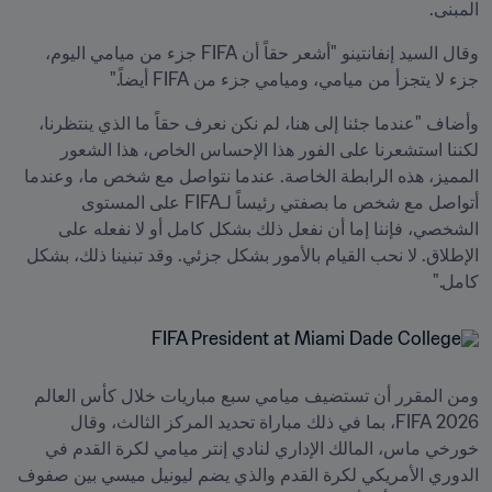
المبنى.
وقال السيد إنفانتينو "أشعر حقاً أن FIFA جزء من ميامي اليوم، 
جزء لا يتجزأ من ميامي، وميامي جزء من FIFA أيضاً."
وأضاف "عندما جئنا إلى هنا، لم نكن نعرف حقاً ما الذي ينتظرنا، 
لكننا استشعرنا على الفور هذا الإحساس الخاص، هذا الشعور 
المميز، هذه الرابطة الخاصة. عندما نتواصل مع شخص ما، وعندما 
أتواصل مع شخص ما بصفتي رئيساً لـFIFA على المستوى 
الشخصي، فإننا إما أن نفعل ذلك بشكل كامل أو لا نفعله على 
الإطلاق. لا نحب القيام بالأمور بشكل جزئي. وقد تبنينا ذلك، بشكل 
كامل."
ومن المقرر أن تستضيف ميامي سبع مباريات خلال كأس العالم 
2026 FIFA، بما في ذلك مباراة تحديد المركز الثالث، وقال 
خورخي ماس، المالك الإداري لنادي إنتر ميامي لكرة القدم في 
الدوري الأمريكي لكرة القدم والذي يضم ليونيل ميسي بين صفوف 