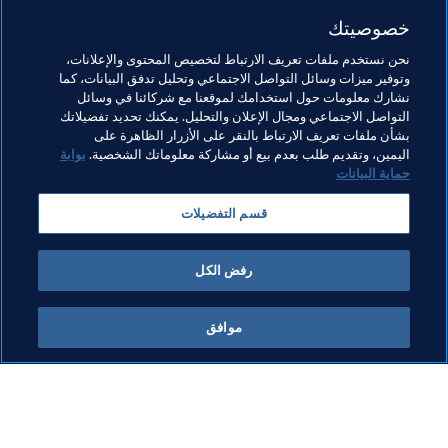
تورونتو.
خصوصيتك
مواضيع مرتبطة
نحن نستخدم ملفات تعريف الارتباط لتخصيص المحتوى والإعلانات،
وتوفير ميزات وسائل التواصل الاجتماعي وتحليل تدفق البيانات، كما
نشارك معلومات حول استخدامك لموقعنا مع شركائنا في وسائل
تنظيم البطولات
الرئيس
المنظمة
التواصل الاجتماعي ومجال الإعلان والتحليل. يمكنك تحديد تفضيلاتك
بشأن ملفات تعريف الارتباط بالنقر على الأزرار الظاهرة على
كأس العالم 2026 FIFA™
Canada
Concacaf
اليمين، وتقديم طلب بعدم بيع أو مشاركة معلوماتك الشخصية.
بوابة
حماية البيانات
قسم التفضيلات
رفض الكل
الرئيس
موافق
الرئيس
المن