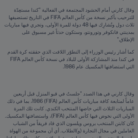
وقال كارني أمام الحشود المجتمعة في الفعالية "كندا مستعِدّة 
للترحيب بأكبر نسخة من كأس العالم FIFA في التاريخ تستضيفها 
ثلاث دول وتُشارِك فيها 48 دولة للمرة الأولى، وتجري فيها مباريات 
بمدينتي فانكوفر وتورونتو، وستكون حدثاً غير مسبوق على 
الإطلاق."
كما أشار رئيس الوزراء إلى التطوّر اللافت الذي حققته كرة القدم 
في كندا منذ المشارَكة الأولى للبلاد في نسخة كأس العالم FIFA 
التي استضافتها المكسيك عام 1986.
وقال كارني في هذا الصدد "جلستُ في قبو المنزل قبل أربعين 
عاماً لمتابعة كافة مباريات كأس العالم (FIFA) 1986، بما في ذلك 
المباريات الثلاث التي خاضها المنتخب الكندي. كانت تلك المرة 
الأولى التي نخوض فيها كأس العالم (FIFA)، واستضافتها المكسيك. 
كان كابتن المنتخب بروس ويلسون الذي قاد فريقاً من الشباب 
العاملين في مجال التجارة (و)الطلاب. أي أن مجموعة من الهواة 