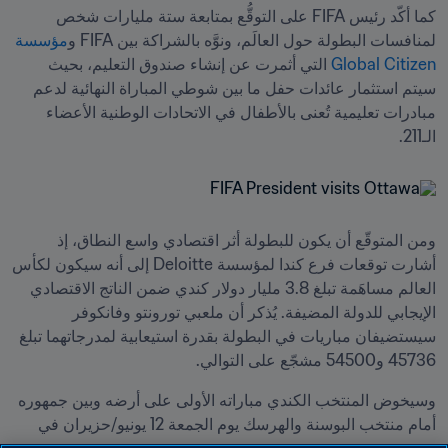
كما أكّد رئيس FIFA على التوقُّع بمتابعة ستة مليارات شخص 
لمنافسات البطولة حول العالَم، ونوَّه بالشراكة بين FIFA و
مؤسسة 
Global Citizen
 التي أثمرت عن إنشاء صندوق التعليم، بحيث 
سيتم استثمار عائدات حفل ما بين شوطي المباراة النهائية لدعم 
مبادرات تعليمية تُعنى بالأطفال في الاتحادات الوطنية الأعضاء 
الـ211.
ومن المتوقّع أن يكون للبطولة أثر اقتصادي واسع النطاق، إذ 
أشارت توقعات فرع كندا لمؤسسة Deloitte إلى أنه سيكون لكأس 
العالم مساهَمة تبلغ 3.8 مليار دولار كندي ضمن الناتج الاقتصادي 
الإيجابي للدولة المضيفة. يُذكر أن ملعبي تورونتو وفانكوفر 
سيستضيفان مباريات في البطولة بقدرة استيعابية لمدرجاتهما تبلغ 
45736 و54500 مشجّع على التوالي.
وسيخوض المنتخب الكندي مباراته الأولى على أرضه وبين جمهوره 
أمام منتخب البوسنة والهرسك يوم الجمعة 12 يونيو/حزيران في 