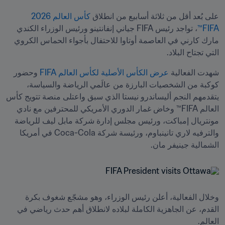
على بُعد أقل من ثلاثة أسابيع من انطلاق 
كأس العالم 2026 
FIFA™
، تواجد رئيس FIFA جياني إنفانتينو ورئيس الوزراء الكندي 
مارك كارني في العاصمة أوتاوا للاحتفال بأجواء الحماس الكروي 
التي تجتاح البلاد.
شهدت الفعالية 
عرض الكأس الأصلية لكأس العالم FIFA 
وحضور 
كوكبة من الشخصيات البارزة من عالَمي الرياضة والسياسة، 
يتقدمهم النجم أليساندرو نيستا الذي سبق واعتلى منصة تتويج كأس 
العالم FIFA™ وخاض غمار الدوري الأمريكي للمحترفين مع نادي 
مونتريال إمباكت، ورئيس مجلس إدارة شركة مابل ليف للرياضة 
والترفيه لاري تانينباوم، ورئيسة شركة Coca-Cola في أمريكا 
الشمالية جينيفر مان.
وخلال الفعالية، أعلن رئيس الوزراء، وهو مشجّع شغوف بكرة 
القدم، عن الجاهزية الكاملة لبلاده لانطلاق أهم حدث رياضي في 
العالم.