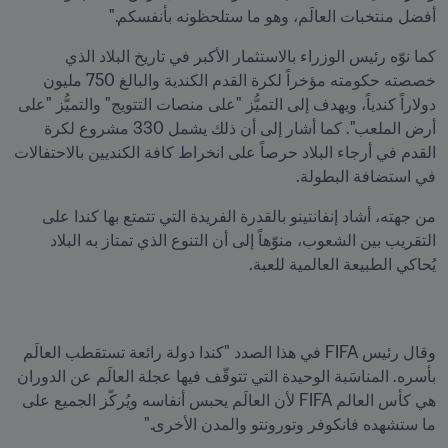
أفضل منتخبات العالَم، وهو ما ستلحظونه بأنفسكم."
كما نوّه رئيس الوزراء بالاستثمار الأكبر في تاريخ البلاد الذي 
خصصته حكومته مؤخراً لكرة القدم الكندية والبالغ 750 مليون 
دولاراً كندياً، ويهدف إلى التميُّز "على منصات التتويج" والتميُّز "على 
أرض الملعب". كما أشار إلى أن ذلك يشمل 330 مشروع لكرة 
القدم في أرجاء البلاد حرصاً على انخراط كافة الكنديين بالاحتفالات 
في استضافة البطولة.
من جهته، أشاد إنفانتينو بالقدرة الفريدة التي تتمتع بها كندا على 
التقريب بين الشعوب، منوّهاً إلى أن التنوع الذي تمتاز به البلاد 
يُحاكي الطبيعة العالمية للعبة.
وقال رئيس FIFA في هذا الصدد "كندا دولة رائعة تستقطب العالَم 
بأسره. المناسَبة الوحيدة التي تتوقّف فيها عجلة العالَم عن الدوران 
هي كأس العالم FIFA لأن العالَم يحبس أنفاسه ويُركّز الجميع على 
ما ستشهده فانكوفر وتورونتو والمدن الأخرى."