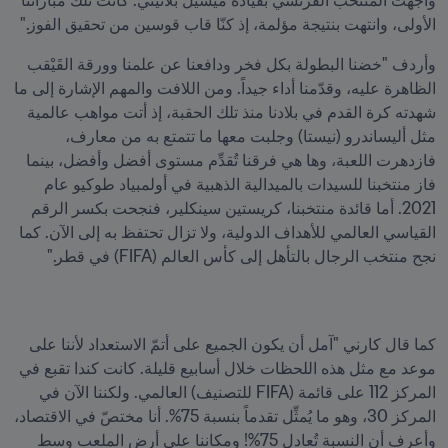
واجهتْ المنتخب الفرنسي بقيادة ميشيل بلاتيني. كانت تلك مباراتنا 
الأولى، وانتهت بنتيجة مؤلمة، إذ كنّا قاب قوسين من تحقيق الفوز."
وأردف "خضنا البطولة بكل فخر ودافعنا عن علمنا وورقة القَيْقب 
الظاهرة عليه، وقدّمنا أداء جيداً. ومن اللافت والمهم الإشارة إلى ما 
شهدته كرة القدم في بلادنا منذ تلك الحقبة، إذ أتت مواهب عالمية 
مثل أليساندرو (نيستا) وجلبت معها ما تتمتع به من معارف، 
فازدهرت اللعبة، وها هي فرقنا تُقدِّم مستوى أفضل وأفضل، بينما 
فاز منتخبنا للسيدات بالميدالية الذهبية في أولمبياد طوكيو عام 
2021. أما قائدة منتخبنا، كريستين سينكلير، فنجحت بكسر الرقم 
القياسي العالمي للأهداف الدولية، ولا تزال تحتفظ به إلى الآن. كما 
نجح منتخب الرجال بالتأهل إلى كأس العالم (FIFA) في قطر."
كما قال كارني "آمل أن يكون الجميع على أتمّ الاستعداد لأننا على 
موعد مع مثل هذه اللحظات خلال أسابيع قليلة. كانت كندا تقبع في 
المركز 112 على قائمة (FIFA للتصنيف) العالمي. ولكننا الآن في 
المركز 30، وهو ما يُمثِّل تقدماً بنسبة 75%. أنا مختصّ في الاقتصاد، 
وأعرف أن النسبة تُعادل 75%! ومكاننا على أرض الملعب وسط 