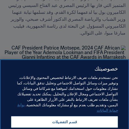
المتميز التي فاز بها الرئيس المصري عبد الفتاح السيسي ورئيس 
الكاميرون بول بيا لدعمهما لكرة القدم. وقد تسلمها نيابة عنهما 
وزير الشباب والرياضة المصري الدكتور أشرف صبحي، والوزير 
الكاميروني المسؤول عن البعثة لدى رئاسة الجمهورية، فيليب 
مبارغا مبوا، على التوالي.
خصوصيتك
مواضيع مرتبطة
نحن نستخدم ملفات تعريف الارتباط لتخصيص المحتوى والإعلانات،
وتوفير ميزات وسائل التواصل الاجتماعي وتحليل تدفق البيانات، كما
نشارك معلومات حول استخدامك لموقعنا مع شركائنا في وسائل
الرئيس
الاتحادات الأعضاء
المنظمة
المنظمة
التواصل الاجتماعي ومجال الإعلان والتحليل. يمكنك تحديد تفضيلاتك
بشأن ملفات تعريف الارتباط بالنقر على الأزرار الظاهرة على
CAF
Morocco
اليمين، وتقديم طلب بعدم بيع أو مشاركة معلوماتك الشخصية.
بوابة
حماية البيانات
قسم التفضيلات