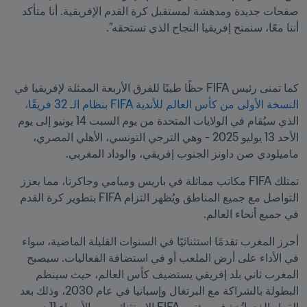
صفحات جديدة ومدهشة لمستقبل كرة القدم الإفريقية. أنا متأكد 
أننا معًا، سنمنح إفريقيا النجاح الذي تستحقه".
كما تمنى رئيس FIFA حظًا طيبًا للفرق الأربعة الممثلة لإفريقيا في
النسخة الأولى من كأس العالم للأندية FIFA بنظام الـ 32 فريقًا
، 
الذي سيُقام في الولايات المتحدة من يوم السبت 14 يونيو إلى يوم 
الأحد 13 يوليو 2025 - وهي الترجي التونسي، الأهلي المصري، 
ماميلودي صن داونز الجنوب إفريقي، والوداد المغربي.
تمتلك FIFA مكاتب مماثلة في باريس وميامي وجاكرتا، مما يعزز 
التواصل مع جميع المناطق ويُظهر التزام FIFA بتطوير كرة القدم 
في جميع أنحاء العالم.
أحرز المغرب تقدمًا استثنائيًا في السنوات القليلة الماضية، سواء 
في الأداء على أرض الملعب أو في استضافة الفعاليات. سيصبح 
المغرب ثاني بلد إفريقي يستضيف كأس العالم، حيث سينظم 
البطولة بالشراكة مع البرتغال وإسبانيا في عام 2030، وذلك بعد 