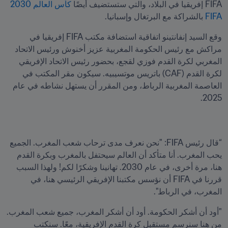
FIFA إفريقيا في البلاد، والتي ستستضيف أيضًا 
كأس العالم 2030 
FIFA
 بالشراكة مع البرتغال وإسبانيا. 
وقع السيد إنفانتينو اتفاقية استضافة مكتب FIFA إفريقيا في 
مراكش مع رئيس الحكومة المغربية عزيز أخنوش ورئيس الاتحاد 
المغربي لكرة القدم فوزي لقجع، بحضور رئيس الاتحاد الإفريقي 
لكرة القدم (CAF) باتريس موتسيبيه. سيكون مقر المكتب في 
العاصمة المغربية الرباط، ومن المقرر أن يستهل نشاطه في عام 
2025.
“قال رئيس FIFA: "نحن نعرف مدى ترحاب شعب المغرب. الجميع 
يحب المغرب. أنا متأكد أن العالم سيحتفل بالمغرب وبكرة القدم 
هنا، مرة أخرى، في عام 2030. تهانينا وشكرًا لكم! ولهذا السبب 
قررنا في FIFA أن نؤسس مكتبنا الإفريقي الرئيسي هنا، في 
المغرب، في الرباط". 
"أود أن أشكر الحكومة. أود أن أشكر المغرب، جميع شعب المغرب. 
من هنا سنرسم مستقبل كرة القدم الإفريقية، معًا. سنكتب 