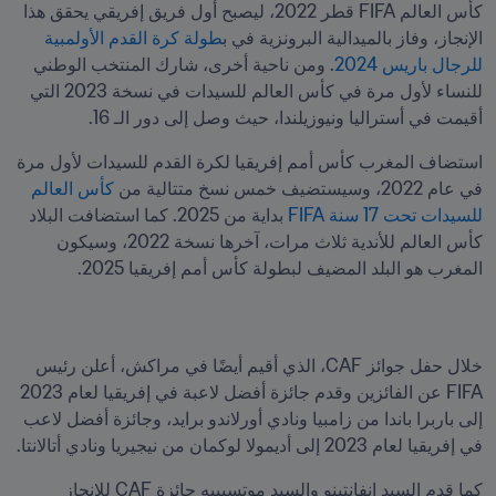
كأس العالم FIFA قطر 2022، ليصبح أول فريق إفريقي يحقق هذا 
الإنجاز، وفاز بالميدالية البرونزية في ب
طولة كرة القدم الأولمبية 
للرجال باريس 2024
. ومن ناحية أخرى، شارك المنتخب الوطني 
للنساء لأول مرة في كأس العالم للسيدات في نسخة 2023 التي 
أقيمت في أستراليا ونيوزيلندا، حيث وصل إلى دور الـ 16.
استضاف المغرب كأس أمم إفريقيا لكرة القدم للسيدات لأول مرة 
في عام 2022، وسيستضيف خمس نسخ متتالية من
 كأس العالم 
للسيدات تحت 17 سنة FIFA 
بداية من 2025. كما استضافت البلاد 
كأس العالم للأندية ثلاث مرات، آخرها نسخة 2022، وسيكون 
المغرب هو البلد المضيف لبطولة كأس أمم إفريقيا 2025. 
خلال حفل جوائز CAF، الذي أقيم أيضًا في مراكش، أعلن رئيس 
FIFA عن الفائزين وقدم جائزة أفضل لاعبة في إفريقيا لعام 2023 
إلى باربرا باندا من زامبيا ونادي أورلاندو برايد، وجائزة أفضل لاعب 
في إفريقيا لعام 2023 إلى أديمولا لوكمان من نيجيريا ونادي أتالانتا.
كما قدم السيد إنفانتينو والسيد موتسيبيه جائزة CAF للإنجاز 