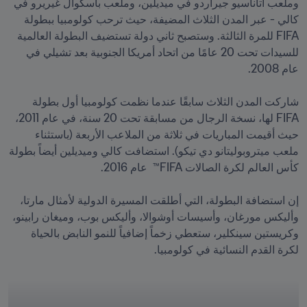
وملعب أتاناسيو جيراردو في ميديلين، وملعب باسكوال غيريرو في 
كالي - عبر المدن الثلاث المضيفة، حيث ترحب كولومبيا ببطولة 
FIFA للمرة الثالثة. وستصبح ثاني دولة تستضيف البطولة العالمية 
للسيدات تحت 20 عامًا من اتحاد أمريكا الجنوبية بعد تشيلي في 
شاركت المدن الثلاث سابقًا عندما نظمت كولومبيا أول بطولة 
FIFA لها، نسخة الرجال من مسابقة تحت 20 سنة، في عام 2011، 
حيث أقيمت المباريات في ثلاثة من الملاعب الأربعة (باستثناء 
ملعب ميتروبوليتانو دي تيكو). استضافت كالي وميديلين أيضاً بطولة 
إن استضافة البطولة، التي أطلقت المسيرة الدولية لأمثال مارتا، 
وأليكس مورغان، وأسيسات أوشوالا، وأليكس بوب، وميغان رابينو، 
وكريستين سينكلير، ستعطي زخماً إضافياً للنمو النابض بالحياة 
لكرة القدم النسائية في كولومبيا.