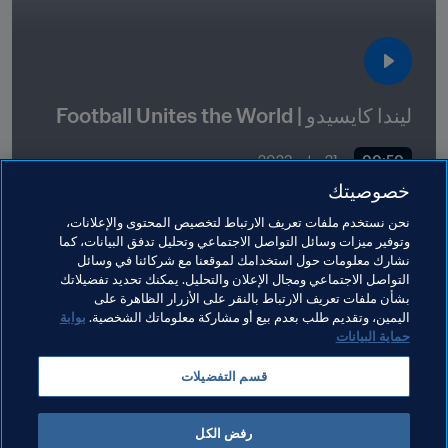
ليندا كايسيدو | Football Unites the World
00:50
21 يوليو 2023
خصوصيتك
نحن نستخدم ملفات تعريف الارتباط لتخصيص المحتوى والإعلانات،
وتوفير ميزات وسائل التواصل الاجتماعي وتحليل تدفق البيانات، كما
مواضيع مرتبطة
نشارك معلومات حول استخدامك لموقعنا مع شركائنا في وسائل
التواصل الاجتماعي ومجال الإعلان والتحليل. يمكنك تحديد تفضيلاتك
بشأن ملفات تعريف الارتباط بالنقر على الأزرار الظاهرة على
المنظمة
المنظمة
Colombia
CONMEBOL
اليمين، وتقديم طلب بعدم بيع أو مشاركة معلوماتك الشخصية.
بوابة
حماية البيانات
قسم التفضيلات
رفض الكل