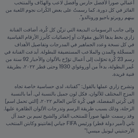
أعمالي صوراً لأفضل حارس وأفضل لاعب والهدّاف والمنتخب 
الفائز في كل دورة. كما رسمتُ على بعض الكُرات نجوم اللعبة من 
بينهم روبرتو باجيو ورونالدو".
وإلى جانب الرسومات البديعة التي تزيِّن كل كُرة، أضافت الفنانة 
زاري بخط يدها الأنيق مقولات أو إحصائيات كأبرز الأرقام القياسية 
في كل نسخة وعدد الجماهير في المدرجات وتفاصيل الأهداف 
المسجَّلة والمدن والملاعب المستضيفة للبطولة. أبدعت الفنانة في 
رسم 23 كُرة تحوّلت إلى أعمال تؤرِّخ بالألوان والأحبار 92 سنة من 
عُمر البطولة، بدءاً من أوروغواي 1930 وحتى قطر ٢٠٢٢، بطريقة 
فنية فريدة.
وتشرح زاري عملها بالقول: "كفنانة، لدي حساسية خاصة تجاه 
المزج المختلف للألوان، فكل لون جميل بالنسبة لي. أما بالنسبة 
إلى كُرتي المفضلة، فهي كُرة كأس العالم ٢٠٢٢، [التي تحمل اسم] 
الرحلة، وذلك بسبب طريقة الرسم وتدرجات الألوان الظاهرة عليها. 
وقد رسمت عليها صوراً للمنتخب الفائز والشيخ تميم بن حمد آل 
ثاني (أمير دولة قطر) ورئيس FIFA جياني إنفانتينو وكابتن المنتخب 
الأرجنتيني ليونيل ميسي!"