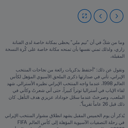
وما من شكّ في أن "تيم ملي" يحظى بمكانة خاصة لدى الفنانة 
زاري، ولذلك تمني نفسها بأن تمنحه مكانة خاصة على كُرة النسخة 
وتقول عن ذلك: "أحتفظ بذكريات رائعة من نجاحات المنتخب 
الإيراني، تأتي في صدارتها ذكرى الملحق الآسيوي المؤهل لكأس 
العالم 1998، عندما واجه المنتخب الإيراني نظيره الأسترالي. شهد 
لقاء الإياب في أستراليا توتراً كبيراً، حتى أني شعرتُ وكأني في 
الملعب، وصرختُ عندما سجّل خوداداد عزيزي هدف التأهل. كان 
ذلك قبل 26 عاماً تقريباً".
يُذكر أن يوم الخميس المقبل يشهد انطلاق مشوار المنتخب الإيراني 
في رحلة التصفيات الآسيوية المؤهلة إلى كأس العالم FIFA 