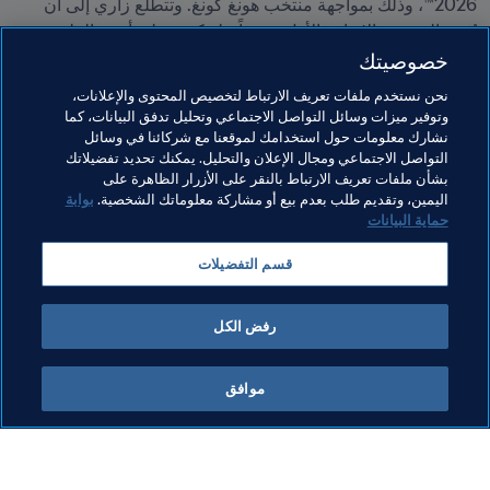
2026™، وذلك بمواجهة منتخب هونغ كونغ. وتتطّلع زاري إلى أن 
يُثبت المنتخب الإيراني الأول مجدداً علوّ كعبه على أرض الملعب.
خصوصيتك
مواضيع مرتبطة
نحن نستخدم ملفات تعريف الارتباط لتخصيص المحتوى والإعلانات،
وتوفير ميزات وسائل التواصل الاجتماعي وتحليل تدفق البيانات، كما
نشارك معلومات حول استخدامك لموقعنا مع شركائنا في وسائل
المنظمة
المنظمة
كأس العالم FIFA قطر ٢٠٢٢™
التواصل الاجتماعي ومجال الإعلان والتحليل. يمكنك تحديد تفضيلاتك
بشأن ملفات تعريف الارتباط بالنقر على الأزرار الظاهرة على
AFC
IR Iran
اليمين، وتقديم طلب بعدم بيع أو مشاركة معلوماتك الشخصية.
بوابة
حماية البيانات
قسم التفضيلات
رفض الكل
الجمهورية الإسلامية الإيرانية
موافق
المن
جمهورية إيران الإسلامية