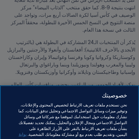
على يد المنتخب الإيراني في ثُمن النهائي بعد مباراة ندية للغاية 
انتهت بنتيجة 9-8. كما حقق منتخب "الذئاب البيضاء" مركز 
الوصيف في كأس آسيا لكرة الصالات أربع مرات، وتواجد على 
منصة التتويج في النسخ الخمس الأخيرة للبطولة، محققاً المركز 
الثالث في نسخة هذا العام.
يُذكر أن المنتخبات الـ24 المشاركة في البطولة هي (بالترتيب 
الأبجدي بالأحرف اللاتينية): أفغانستان وأنغولا والأرجنتين والبرازيل 
وكوستاريكا وكرواتيا وكوبا وفرنسا وغواتيمالا وإيران وكازاخستان 
وليبيا والمغرب وهولندا ونيوزيلندا وبنما وباراغواي والبرتغال 
وإسبانيا وطاجيكستان وتايلاند وأوكرانيا وأوزبكستان وفنزويلا. 
يمكن لأفراد الجمهور من الراغبين بحضور منافسات كأس العالم 
لكرة الصالات FIFA 2024™ التسجيل 
هنا
 للحصول على أحدث 
خصوصيتك
المعلومات بخصوص تذاكر البطولة.
نحن نستخدم ملفات تعريف الارتباط لتخصيص المحتوى والإعلانات،
وتوفير ميزات وسائل التواصل الاجتماعي وتحليل تدفق البيانات، كما
مواضيع مرتبطة
نشارك معلومات حول استخدامك لموقعنا مع شركائنا في وسائل
التواصل الاجتماعي ومجال الإعلان والتحليل. يمكنك تحديد تفضيلاتك
بشأن ملفات تعريف الارتباط بالنقر على الأزرار الظاهرة على
المنظمة
المنظمة
Uzbekistan
AFC
اليمين، وتقديم طلب بعدم بيع أو مشاركة معلوماتك الشخصية.
بوابة