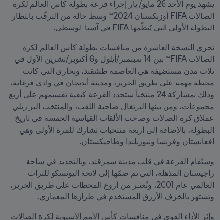
يشهد يوم الأحد 26 مايو/أيار إجراء قرعة بطولة كأس العالم لكرة 
الصالات FIFA أوزبكستان 2024™ وسط حالة من الترقّب بانتظار 
البطولة الأولى التي يُنظّمها FIFA في آسيا الوسطى. 
تجري النسخة العاشرة من منافسات بطولة كأس العالم لكرة 
الصالات FIFA™ بين 14 سبتمبر/أيلول و6 أكتوبر/تشرين الأول في 
ثلاث مدن مستضيفة هي العاصمة طشقند، وبخارى التي كانت 
محطة مهمة على طريق الحرير، ومدينة أنديجان في وادي فرغانة، 
وذلك بمشاركة 24 منتخباً ستحدد القرعة كيفية تقسيمهم على أربع 
مجموعات، ومن بينها البرتغال صاحبة اللقب، والمنتخب البرازيلي 
عملاق كرة الصالات وصاحب الألقاب القياسية الخمسة في تاريخ 
البطولة، بالإضافة إلى أربعة منتخبات تشارك للمرة الأولى وهي 
أفعانستان وفرنسا ونيوزيلندا وطاجيكستان.
وستُقام القرعة في قلب مدينة سمرقند، وبالتحديد في ساحة 
راجيستان المذهلة، التي تم ضمّها إلى لائحة اليونسكو للتراث 
العالمي عام 2001، وتُعتبر من أروع المحطات على طريق الحرير، 
وتشتهر بالخزف الأزرق المستخدم في طرازها المعماري. 
وإثر الأداء القوي في منافسات كأس الأمم الآسيوية لكرة الصالات 