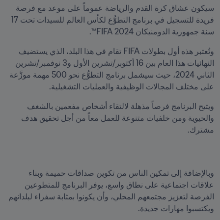
سيكون عشاق كرة القدم والرياضة عموماً على موعد مع فرصة 
فريدة للتسجيل في برنامج التطوُّع لكأس العالم للسيدات تحت 17 
سنة جمهورية الدومنيكان 2024 FIFA™.
وتُعتبر هذه أول بطولات FIFA تقام في هذا البلد، الذي يستضيف 
النهائيات هذا العام بين 16 أكتوبر/تشرين الأول و3 نوفمبر/تشرين 
الثاني 2024، حيث سيشمل برنامج التطوُّع نحو 500 مهمة موزَّعة 
على مختلف المجالات الوظيفية والعمليات التشغيلية.
ويتيح البرنامج فرصاً مذهلة لالتقاء أشخاص مفعمين بالشغف 
والحيوية ومن خلفيات متنوعة للعمل معاً من أجل تحقيق هدف 
مشترك.
وبالإضافة إلى تمكين الناس من تكوين صداقات حميمة وبناء 
علاقات اجتماعية على نطاق واسع، يوفر البرنامج للمتطوعين 
الفرصة لتعزيز مجتمعهم المحلي، وأن يكونوا بمثابة سفراء لبلدانهم 
ويكتسبوا مهارات جديدة.