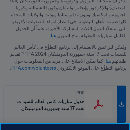
يُذكر أن منتخبات البرازيل وكولومبيا وجمهورية الدومنيكان (البلد 
المضيف) والإكوادور وإنجلترا واليابان وكوريا الشمالية وكوريا 
الجنوبية والمكسيك ونيوزيلندا وإسبانيا وبولندا والولايات المتحدة 
كلها ضمنت تأهلها للبطولة، في انتظار انتهاء التصفيات الأفريقية 
التي ستحدِّد الدول الثلاث المشاركة الأخيرة، علماً أن الجدول 
الكامل لمباريات البطولة متاح للتنزيل 
هنا
.
ويُمكن للراغبين بالانضمام إلى برنامج التطوُّع في كأس العالم 
للسيدات تحت 17 سنة جمهورية الدومنيكان 2024 FIFA™ تقديم 
طلباتهم 
هنا
. كما يمكن الاطلاع على مزيد من المعلومات حول 
برنامج التطوُّع على الموقع الإلكتروني 
FIFA.com/volunteers
.
PDF
جدول مباريات كأس العالم للسيدات
تحت 17 سنة جمهورية الدومينيكان
2024 FIFA™