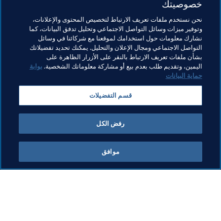
خصوصيتك
مواضيع مرتبطة
نحن نستخدم ملفات تعريف الارتباط لتخصيص المحتوى والإعلانات،
وتوفير ميزات وسائل التواصل الاجتماعي وتحليل تدفق البيانات، كما
نشارك معلومات حول استخدامك لموقعنا مع شركائنا في وسائل
المتطوعون
المنظمة
المنظمة
التواصل الاجتماعي ومجال الإعلان والتحليل. يمكنك تحديد تفضيلاتك
بشأن ملفات تعريف الارتباط بالنقر على الأزرار الظاهرة على
Concacaf
Dominican Republic
اليمين، وتقديم طلب بعدم بيع أو مشاركة معلوماتك الشخصية.
بوابة
حماية البيانات
قسم التفضيلات
رفض الكل
المنظمة
موافق