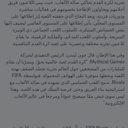
تجربة لكرة القدم تحاكي صالة الألعاب، حيث يبني اللاعبون فريق 
أحلامهم ويحاولون الإطاحة بخصومهم في فعاليات مباشرة 
ودوريات فردية. وبعد النجاح الذي حققته اللعبة إثر إطلاقها على 
المستوى المحلّي، يأتي إطلاقها على المستوى العالمي ليضيف إليها 
بعض الخصائص المبتكرة، كأسلوب اللعب الجماعي ذي الوتيرة 
السريعة، وأسلوب اللعب المدعّم، والملكية الرقمية، ما يقدّم 
للاعبين تجربة مختلفة وعصرية على لعبة كرة القدم التنافسية.
وفي هذا الإطار، قال جون ليندن، الرئيس التنفيذي لشركة 
Mythical Games: "كرة القدم لعبة عالمية بحقّ، ويسرّنا أن نقدّم 
للمليارات من المشجعين حول العالم تجربة تجسّد الشغف بهذه 
اللعبة ونجعلها متوفرة على الهواتف المحمولة. فبواسطة FIFA 
Rivals، ندمج اللعب الحماسي الذي نشهده في صالة الألعاب مع 
استراتيجية بناء الفريق وحتى فرصة التملّك في هذه اللعبة. وهذا 
ليس سوى غيض ممّا سيصبح عنواناً ومرجعاً في عالم الألعاب 
الإلكترونية."