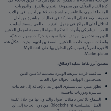
في لعبة FIFA Rivals، يتمكّن اللاعبون من بناء فريق الأحلام في 
كرة القدم المؤلّف من مجموعة النجوم، والفرق، والدوريات 
المفضلة لديهم، والتنافس مباشرة ضد لاعبين آخرين في نزالات 
فردية، بالإضافة إلى المشاركة في فعاليات مباشرة من أجل 
احتلال أعلى المراكز في جدول الترتيب العالمي. يسمح أسلوب 
اللعب الديناميكي وأدوات التحكم السهلة المصممة لمجمل اللاعبين 
الذين يستخدمون الهواتف الجوالة، بتنفيذ حركات ومهارات فنيّة 
ولقطات مميزة خاصة باللاعبين المفضلين لديهم، بحيث تشكلّ هذه 
الأخيرة أصولاً رقمية يمكن التداول بها على Mythical 
Marketplace.
تتضمن أبرز نقاط عملية الإطلاق:
منافسة فردية سريعة الوتيرة مصممة للاعبين الذين 
يستخدمون الهواتف الجوالة حول العالم
تطوّر مبني على مستوى المهارات، بالإضافة إلى فعاليات 
مباشرة ودوريات تنافسية
السماح للاعبين بامتلاك أصول والتداول بها من خلال تقنية 
الكتل المتسلسلة (blockchain)، من دون الحاجة إلى أي 