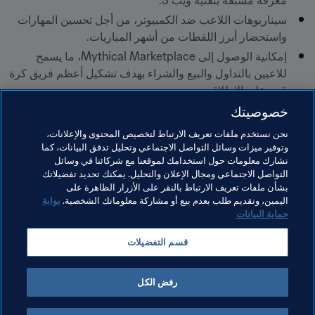
معرفة مسبقة بتقنية ويب 3.
سيناريوهات اللاعب ضد الكمبيوتر، من أجل تحسين المهارات 
واستحضار أبرز اللقطات من أشهر المباريات. 
إمكانية الوصول إلى Mythical Marketplace، ما يسمح 
للاعبين بالتداول والبيع والشراء بهدف تشكيل أعظم فريق كرة 
خصوصيتك
أصبحت FIFA Rivals متوفرة الآن في 
متجر Apple
 و
Google 
نحن نستخدم ملفات تعريف الارتباط لتخصيص المحتوى والإعلانات،
Play Store
. للحصول على آخر المستجدات والمعلومات، يُرجى 
وتوفير ميزات وسائل التواصل الاجتماعي وتحليل تدفق البيانات، كما
زيارة 
fifarivals.com
 والانضمام إلى مجتمعنا على منصة X عبر 
نشارك معلومات حول استخدامك لموقعنا مع شركائنا في وسائل
التواصل الاجتماعي ومجال الإعلان والتحليل. يمكنك تحديد تفضيلاتك
).
@fifarivals
(
بشأن ملفات تعريف الارتباط بالنقر على الأزرار الظاهرة على
اليمين، وتقديم طلب بعدم بيع أو مشاركة معلوماتك الشخصية.
بوابة
حماية البيانات
مواضيع مرتبطة
قسم التفضيلات
المنظمة
المنظمة
USA
Concacaf
رفض الكل