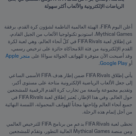
الرياضات الإلكترونية والألعاب أكثر سهولة
أعلن اليوم FIFA، الهيئة العالمية الناظمة لشؤون كرة القدم، برفقة 
Mythical Games، استوديو تكنولوجيا الألعاب من الجيل القادم، 
عن إطلاق لعبة FIFA Rivals في كلّ أنحاء العالم، وهي لعبة لكرة 
القدم الإلكترونية من فئة اللامحاكاة حائزة على ترخيص رسمي، 
وقد أصبحت الآن متوفرة للهواتف الجوالة سواءًا على 
متجر Apple 
أو 
Google Play
.
يأتي إطلاق FIFA Rivals ضمن إطار هدف FIFA الأسمى الساعي 
إلى جعل الألعاب الرياضية الإلكترونية متاحة على مستوى أكبر، 
وتقديم مجموعة واسعة من تجارب كرة القدم الرقمية للمشجعين 
حول العالم. وفي هذا الإطار، يُعتبر إطلاق لعبة FIFA Rivals في 
جميع أنحاء العالم وإتاحتها مجاناً للهواتف المحمولة، اللمسة النهائية 
من أجل إتمام هذه الرحلة.
تحظى لعبة FIFA Rivals بدعمٍ من برنامج FIFA للترخيص العالمي 
ومن منصة Mythical Games العالية التطور، وتقدّم للمشجعين 