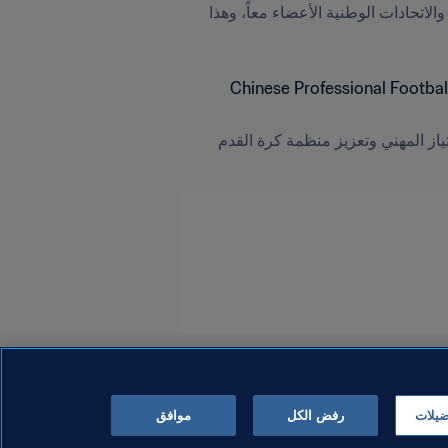
والإدارة والتنمية المستدامة. ولا يمكن تحقيق التطوّر الطويل الأمد في كرة القدم إلّا عندما تتطوّر الأندية والدوريات والاتحادات الوطنية الأعضاء معاً، وهذا 
وقد ألقت هذه الندوة الضوء على التزام FIFA بالعمل يداً بيد مع الدوريات والأندية حول العالم من أجل الترويج للامتياز المهني وتعزيز منظمة كرة القدم 
ضيلات
رفض الكل
موافق