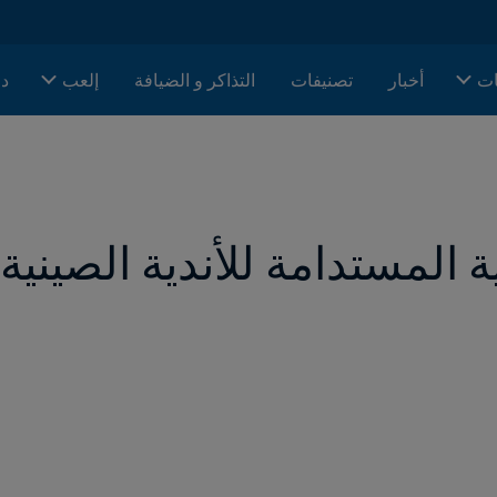
ات
أخبار
تصنيفات
التذاكر و الضيافة
إلعب
دا