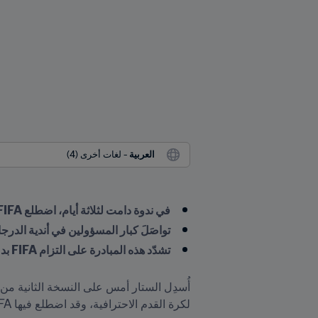
العربية
 - لغات أخرى (4)
في ندوة دامت لثلاثة أيام، اضطلع FIFA بدور الشريك الفنّي المعني بالتنمية المستدامة للأندية
تواصَلَ كبار المسؤولين في أندية الدرج
تشدّد هذه المبادرة على التزام FIFA بدعم الأندية والتشجيع على نمو اللعبة على المدى الطويل
لكرة القدم الاحترافية، وقد اضطلع فيها FIFA بدور الشريك التقني.