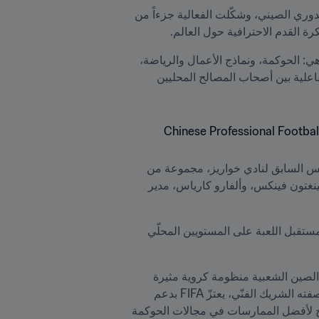
جمعت هذه الندوة التي استمرّت لثلاثة أيام في مدينة شيان كبار المسؤولين من أندية الدرجات الثلاث الأولى في الدوري الصيني، وشكّلت الفعالية جزءاً من 
رة القدم الاحترافية حول العالم.
وفي إطار دوره كشريك فني، ساهم FIFA من خلال خبراته الدولية في المجالات الأساسية التالية لتطوير الأندية، وهي: الحوكمة، ونماذج الأعمال والرياضة، 
وتفاعل الجماهير، والعمليات والاستراتيجية التجارية في يوم المباراة. وقد وفّرت هذه الندوة منصة لتبادل الأفكار بفاعلية بين أصحاب المصالح المحليين 
وانضمّ إلى خبيرَيْ FIFA، بيدرو كوريا الرئيس التنفيذي السابق للدوري البرتغالي لكرة القدم ولويس رودريغيز الرئيس السابق لنادي خواريز، مجموعة من 
المحاضرين الدوليين مثل سكوت هادسون رئيس نادي ويسترن سيدني واندررز، ودايفد دوم، المدير العام لنادي ويلينغتون فينكس، وألفارو كارياس، مدير 
وقد شدّدت الندوة على أهمية التعاون ومشاركة المعارف لإنشاء أندية مرنة ذات إدارة جيّدة وقادرة على النهوض بمستقبل اللعبة على المستويين المحلّي 
وفي هذا السياق، قالت أورنيلا ديسيري بيلا، مديرة علاقات وتطوير كرة القدم الاحترافية في FIFA "تمثّل جمهورية الصين الشعبية منظومة كروية مثيرة 
للاهتمام بشكل كبير على الصعيد العالمي، بسبب حجمها الفريد من نوعه والطموحات المطروحة على الطاولة. وبصفته الشريك الفنّي، يعتزّ FIFA بدعم 
دوري كرة القدم الاحترافي الصيني وأنديته لتحويل الإمكانيات إلى حقيقة من خلال مشاركة خبراته الدولية والترويج لأفضل الممارسات في مجالات الحوكمة 