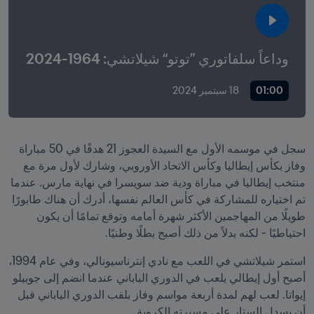
وداعاً سلفاتوري ”توتو“ شيلاتشي: 1964-2024
01:00
18 سبتمبر 2024
سجل في موسمه الأول مع السيدة العجوز 21 هدفًا في 50 مباراة 
وفاز بكأس إيطاليا وكأس الاتحاد الأوروبي، وشارك لأول مرة مع 
منتخب إيطاليا في مباراة ودية ضد سويسرا في نهاية مارس. عندما 
تم اختياره للمشاركة في كأس العالم نفسها، أدرك أن هناك طابورًا 
طويلًا من المهاجمين الأكثر شهرة أمامه وتوقع تمامًا أن يكون 
احتياطيًا - لكنه بدلاً من ذلك أصبح بطلًا وطنيًا.
استمر شيلاتشي في اللعب مع نادي إنترناسيونالي، وفي عام 1994، 
أصبح أول إيطالي يلعب في الدوري الياباني عندما انضم إلى جوبيلو 
إيواتا. لعب لهم لمدة أربعة مواسم وفاز بلقب الدوري الياباني قبل 
أن يسدل الستار على مسيرته الكروية.