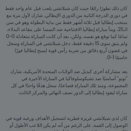
كان ذلك تطورًا رائعًا حيث كان شيلاتشي يلعب قبل عام واحد فقط 
في دوري الدرجة الثانية من الدوري الإيطالي. شارك لأول مرة مع 
منتخب إيطاليا قبل ثلاثة أشهر فقط من بداية البطولة وهو في سن 
الـ25، وبدأ مباراة إيطاليا الافتتاحية ضد النمسا على مقاعد البدلاء، 
تمامًا كما توقع هو نفسه. ولكن، بعد أن كانت المباراة متعادلة 0-0 
ولم يتبق سوى 15 دقيقة فقط، دخل شيلاتشي في المباراة وسجل 
في غضون أربع دقائق من ضربة رأس قوية ليمنح إيطاليا فوزًا 
بعد مشاركة أخرى كبديل ضد الولايات المتحدة الأمريكية، شارك 
”توتو“ أساسيًا ضد تشيكوسلوفاكيا في المباراة الأخيرة في 
المجموعة، ومنذ تلك المباراة فصاعدًا، سجل هدفًا واحدًا في كل 
مباراة ليقود إيطاليا إلى الدور نصف النهائي والمركز الثالث.

كان لدى شيلاتشي غريزة فطرية لتسجيل الأهداف ورغبة قوية في 
الوصول إلى القمة. على الرغم من أنه لم يكن اللاعب الأطول أو 