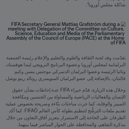
شاكلة مجلس أوروبا".
تقدّمت وفد لجنة الثقافة والعلوم والتعليم والإعلام رئيسة الجمعية 
البرلمانية لمجلس أوروبا وعضوة البرنامج النرويجي ليندا هوفستاد، 
ونائبا الرئيسة وعضوا البرلمان الدنمركي موجنس ينسن وكيم 
فالنتان، بالإضافة إلى عضو البرلمان السويسري رونالد رينو بوشل. 
وخلال هذه الزيارة، قدّم خبراء FIFA عدة إحاطات بشأن حقوق 
الإنسان والفعاليات الرياضية والمساواة بين الجنسين ومكافحة 
التمييز والوقاية، كما جرت مباحثات بنّاءة وصريحة بخصوص عملية 
تقديم ملفات الترشُّح لتنظيم بطولة كأس العالم FIFAÔ. كما أكد 
الطرفان على الحاجة إلى الاستمرار بتعزيز آفاق التعاون من خلال 
مذكرة التفاهم، والمحافظة على الحوار المباشر فيما بينهما.