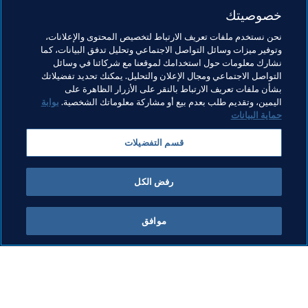
خصوصيتك
مواضيع مرتبطة
نحن نستخدم ملفات تعريف الارتباط لتخصيص المحتوى والإعلانات،
وتوفير ميزات وسائل التواصل الاجتماعي وتحليل تدفق البيانات، كما
نشارك معلومات حول استخدامك لموقعنا مع شركائنا في وسائل
تنظيم البطولات
الوقاية
مكافحة التمييز
التواصل الاجتماعي ومجال الإعلان والتحليل. يمكنك تحديد تفضيلاتك
بشأن ملفات تعريف الارتباط بالنقر على الأزرار الظاهرة على
حقوق الإنسان ومناهضة التمييز
المنظمة
المنظمة
اليمين، وتقديم طلب بعدم بيع أو مشاركة معلوماتك الشخصية.
بوابة
حماية البيانات
قسم التفضيلات
رفض الكل
المنظمة
موافق
كرة 