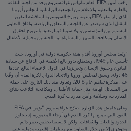
رحّب أمين FIFA العام ماتياس غرافستروم بوفد من لجنة الثقافة 
والعلوم والتعليم والإعلام من الجمعية البرلمانية لمجلس أوروبا 
الذي زار مقر FIFA بمدينة زيورخ السويسرية لمناقشة التقرير 
المقبل الذي سيصدر عن اللجنة والمتعلق بالرياضة، وآفاق التعاون 
المستمر بين المؤسستين، ولا سيما فيما يتعلق بالترويج لحقوق 
الإنسان ومكافحة التمييز والمساواة بين الجنسين وحماية الأطفال.
“ويُعد مجلس أوروبا أقدم هيئة حكومية دولية في أوروبا، حيث 
تأسس عام 1949، ويضطلع بدور بالغ الأهمية في الدفاع عن سيادة 
القانون وحقوق الإنسان وتعزيزها في الدول الأعضاء البالغ عددها 
46 دولة. وسبق لمجلس أوروبا والاتحاد الدولي لكرة القدم أن وقّعا 
على مذكرة تفاهم عام 2018، وتعاونا منذ ذلك التاريخ على جملة 
من المسائل الهامة مثل حماية الأطفال، ومكافحة التلاعب بنتائج 
المباريات، وسلامة وأمن مباريات كرة القدم.
وعلى هامش هذه الزيارة، صرّح غرافستروم: "نؤمن في FIFA 
بالقوة التي تتمتع بها كرة القدم في أرجاء المعمورة، إذ تتجاوز 
الحدود واللغات والثقافات. ولكن لا يسعنا تحقيق تغيير دائم 
وجوهري إلا من خلال التعاون مع منظمات إقليمية ودولية على 