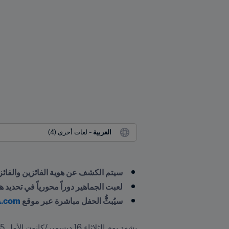
العربية
 - لغات أخرى (4)
سيتم الكشف عن هوية الفائزين والفائزات بالنسخة العاشرة من جوائز est
لعبت الجماهير دوراً محورياً في تحديد ه
سيُبثُّ الحفل مباشرة عبر موقع 
A.com
يشهد يوم الثلاثاء 16 ديسمبر/كانون الأول 2025 عند الساعة 20:00 بالتوقيت المحلّي (18:00 بتوقيت وسط أوروبا) الكشف عن الفائزين 