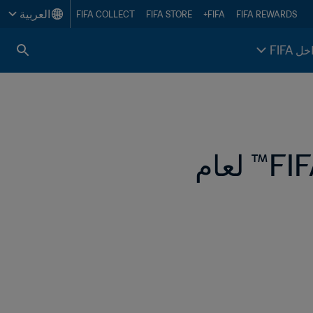
العربية
FIFA COLLECT
FIFA STORE
FIFA+
FIFA REWARDS
خل FIFA
الكشف عن الفائزين بجوائز The Best من FIFA™ لعام 