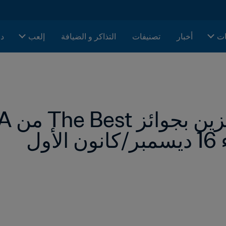
ات
أخبار
تصنيفات
التذاكر و الضيافة
إلعب
دا