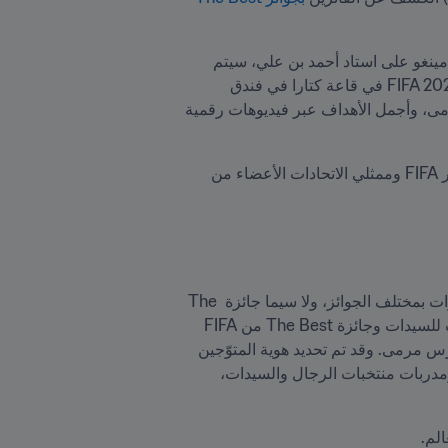
 بين نادي باريس سان جيرمان و فلامينغو على استاد أحمد بن علي، سيتم 
الكشف عن هوية أفضل اللاعبين واللاعبات وألمع المدربين والمدربات خلال عام 2025، وذلك خلال حفل عشاء FIFA 2025 في قاعة كتارا في فندق 
فيرمونت في الدوحة. ولكن قبل ذلك، سيتمّ الكشف عن أكثر أفراد الجمهور تميّزاً، و أفضل حرّاس وحارسات المرمى، وأجمل الأهداف عبر فيديوهات رقمية 
وسيُشارك في حفل العشاء حوالي 800 من كبار الشخصيات، يتقدّمهم رئيس FIFA وأعضاء مجلس FIFA وأساطير FIFA وممثلي الاتحادات الأعضاء من 
وكما كان عليه الأمر دائماً، أدلت الجماهير بأكثر من 16 مليون صوت وكان دورها محورياً في اختيار الفائزين والفائزات بمختلف الجوائز، ولا سيما جائزة The 
Best من FIFA لأفضل لاعبة وجائزة The Best من FIFA لأفضل لاعب وجائزة The Best من FIFA لأفضل مدرب للسيدات وجائزة The Best من FIFA 
لأفضل مدرب للرجال، وجائزة The Best من FIFA لأفضل حارسة مرمى وجائزة The Best من FIFA لأفضل حارس مرمى. وقد تم تحديد هوية المتوّجين 
والمتوَّجات بحسب نظام تصويت يمنح نفس القيمة للفئات المختلفة من المصوّتين وهم: الجماهير، وقادة ومدربي ومدربات منتخبات الرجال والسيدات، 