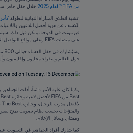
من FIFA™ لعام 2025
 خلال حفل خاص سيُب
عشية انطلاق المباراة النهائية لبطولة 
كأس ال
على منصات FIFA وعلى مواقع التواصل الاجتماعي، بالإضافة الفائز بجائزة اللعب النظيف من FIFA.
حول العالم وسفراء محليون وإقليميون وأس
وممثلي وسائل الإعلام.
كما شارك أفراد الجماهير في التصويت على جائزة تشكيلة FIFA لأفضل 11 لاعبة في ال