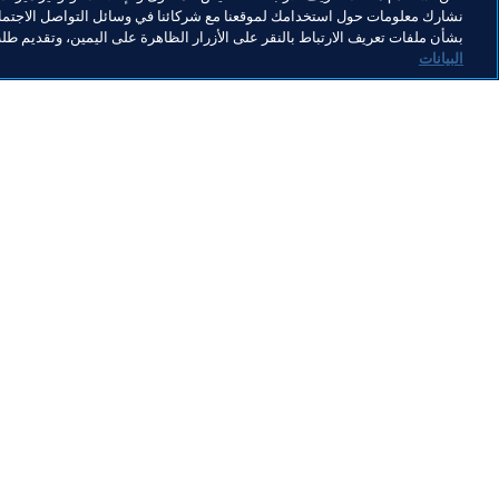
نشارك معلومات حول استخدامك لموقعنا مع شركائنا في وسائل التواصل الاجتماع
المنظمة
بشأن ملفات تعريف الارتباط بالنقر على الأزرار الظاهرة على اليمين، وتقديم ط
البيانات
المنظمة
ال
المنظمة
ال
إض
7 أغسطس 2026
2014