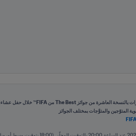
The B من FIFA™ خلال حفل عشاء في العاصمة القطرية الدوحة
وية المتوّجين والمتوَّجات بمختلف الجوائز
FIF