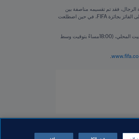
أما التصويت على جائزة مارتا من FIFA لأفضل هدف في فئة السيدات وجائزة FIFA بوشكاش لأجمل هدف في فئة الرجال، فقد تم تقسيمه مناصفة بين 
الجمهور ومجموعة من أساطير FIFA، بينما تقع على عاتق عشاق المستديرة الساحرة حصراً مسؤولية التصويت على الفائز بجائزة FIFA، في حين اضطلعت 
، ابتداءً من الساعة 20:00 مساءً بالتوقيت المحلي، (18:00مساءً بتوقيت وسط 
.
www.fifa.co