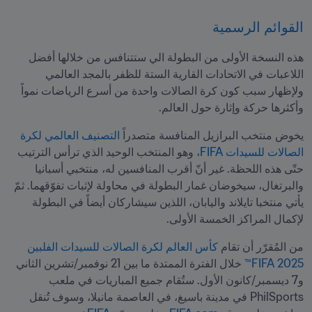
القوائم الرسمية
هذه النسخة الأولى من البطولة الي ستتنافس من خلالها أفضل 
اللاعبات في الاتحادات القارية الستة للظفر بالمجد العالمي 
ولإظهار سبب كون كرة الصالات واحدة من أسرع الرياضات نمواً 
وأكثرها حركة وإثارة حول العالم.
يخوض منتخب البرازيل المنافسة متصدراً 
التصنيف العالمي لكرة 
الصالات للسيدات FIFA
، وهو المنتخب الوحيد الذي ترأس الترتيب 
حتّى هذه اللحظة. غير أنّ أقرب المنافسين له، منتخبي أسبانيا 
والبرتغال، سيخوضان غمار البطولة في محاولة لإثبات تفوّقهما. ثمّ 
يأتي منتخبا تايلاند واليابان، اللذين سيشاركان أيضاً في البطولة 
لإكمال المراكز الخمسة الأولى.
من المُقرّر أن تقام 
كأس العالم لكرة الصالات للسيدات الفلبين 
2025 FIFA™
 خلال الفترة الممتدة ما بين 21 نوفمبر/تشرين الثاني 
و7 ديسمبر/كانون الأول. ستُقام جميع المباريات في ملعب 
PhilSports في مدينة باسيغ، في العاصمة مانيلا، وسوف تُنقل 