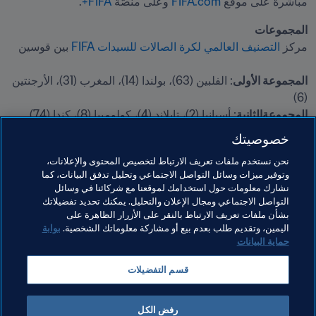
مباشرة على موقع 
FIFA.com
 وعلى منصّة 
FIFA+
.
المجموعات

مركز 
التصنيف العالمي لكرة الصالات للسيدات FIFA
المجموعة الأولى
: الفلبين (63)، بولندا (14)، المغرب (31)، الأرجنتين 
(6)

المجموعةالثانية
: أسبانيا (2)، تايلاند (4)، كولومبيا (8)، كندا (74)

المجموعةالثالثة
: البرتغال (3)، تنزانيا (82)، اليابان (5)، نيوزيلندا (21)

خصوصيتك
المجموعةالرابعة
: البرازيل (1)، إيران (9)، إيطاليا (7)، بنما (79)
نحن نستخدم ملفات تعريف الارتباط لتخصيص المحتوى والإعلانات،
وتوفير ميزات وسائل التواصل الاجتماعي وتحليل تدفق البيانات، كما
مواضيع مرتبطة
نشارك معلومات حول استخدامك لموقعنا مع شركائنا في وسائل
التواصل الاجتماعي ومجال الإعلان والتحليل. يمكنك تحديد تفضيلاتك
بشأن ملفات تعريف الارتباط بالنقر على الأزرار الظاهرة على
تنظيم البطولات
المنظمة
Philippines
AFC
اليمين، وتقديم طلب بعدم بيع أو مشاركة معلوماتك الشخصية.
بوابة
حماية البيانات
قسم التفضيلات
رفض الكل