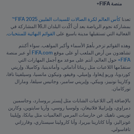
منصة FIFA+
تعدنا 
كأس العالم لكرة الصالات للسيدات الفلبين 2025 FIFA™
بمشاركة نجوم الرياضة بعد أن أكّدت البلدان الـ16 المشاركة في 
الفعالية التي تستقبلها مدينة باسيغ على
 القوائم النهائية للمنتخبات
.
وهذه القوائم تزخر بأهمّ الأسماء وأكبر المواهب. سواء أكنتم 
تشاهدون من أرض الملعب أو على موقع 
FIFA.com
 أو عبر منصة 
FIFA+
 حول العالم، أنتم على موعد مع أجمل المهارات التي 
ستقدّمها اللاعبات مثل ريناتا أداماتي، وأماندينيا، وكاميلا، وإريني 
كوردوبا، وريو إيغاوا، وإميلي، وفيفو، ونيكون مانسيا، وسيلفينا نافا، 
وكارينا نونييز، وبيكي، وإيريني سامبر، وجانيس سيلفا، ومارال 
توركامان.
بالإضافة إلى اللاعبات الشابات مثل إيستر بروسارد، وجاسمين 
دمراوي، وإيزابيلا فلانيغان، ولوسيا روسي، وآريا سايتوين، وكارين 
توريس. ناهيك عن حارسات المرمي العالميات مثل بيانكا، وإيلينا 
غونزاليز، وأنا كاتارينا بيريرا، وأنا كارولينا سيستاري، وفارزاني 
تافاسولي.