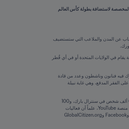
خلال حدث خاص ضمن فعاليات مهرجان غلوبال سيتيزن في سنترال بارك، سيتم الكشف عن المدن والملاعب المخصصة لاستضافة بطولة كأس العالم 
 على موعد مع محطة هامة نهاية هذا الأسبوع، حيث سيكشف FIFA النقاب عن المدن والملاعب التي ستستضيف 
رك. 
ومن المقرر أن تُقام نسخة 2025 من 14 يونيو/حزيران إلى 13 يوليو/تموز، علماً أنها ستكون  أكبر حدث كروي للأندية يقام في الولايات المتحدة أو في أي قُطر 
يُذكر أن مهرجان غلوبال سيتيزن يُقام في سنترال بارك بمدينة نيويورك، وهو عبارة عن حدث موسيقي سنوي يشارك فيه فنانون وناشطون وعدد من قادة 
العالم والمحسنين ورؤساء الشركات والمشجعين، وذلك في إطار مشروع غلوبال سيتيزن الذي يهدف إلى القضاء على الفقر المدقع، وهي غاية نبيلة 
ومن شأن التجهيزات الهائلة التي يزخر بها المهرجان الهادف أن توفر منصة مثالية لإعلان تفاصيل البطولة أمام 60 ألف شخص في سنترال بارك، و100 
 على منصة YouTube، علماً أن فعاليات 
 أيضاً على كل من ABC News Live وAmazon Music وApple Music وBrut وFacebook وGlobalCitizen.org 