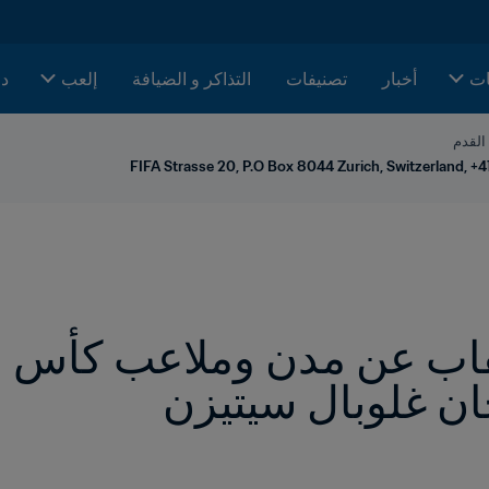
ات
أخبار
تصنيفات
التذاكر و الضيافة
إلعب
دا
 القدم
FIFA Strasse 20, P.O Box 8044 Zurich, Switzerland, +4