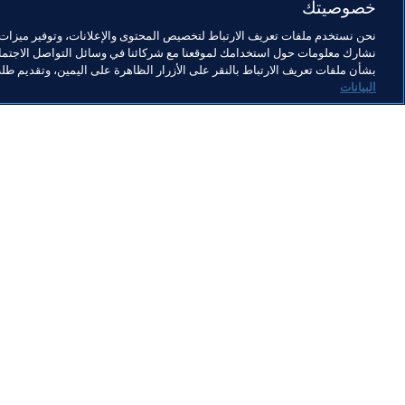
خصوصيتك
نحن نستخدم ملفات تعريف الارتباط لتخصيص المحتوى والإعلانات، وتوفير ميزات و
نشارك معلومات حول استخدامك لموقعنا مع شركائنا في وسائل التواصل الاجتماع
2025  كأس العالم للأندية FIFA™
بشأن ملفات تعريف الارتباط بالنقر على الأزرار الظاهرة على اليمين، وتقديم ط
البيانات
الرئيس
ال
جياني إنفانتينو يقول إن اتحاد
ال
أندية كرة القدم الأوروبية وFIFA
يملكان كافة الأدوات للتعامل
أك
10 أكتوبر 2025
6 أكتوبر 2025
سوية مع تحديات اللعبة
تط
عام