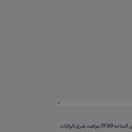
يمكنكم مشاهدة البث الحي لمراسم الإعلان يوم السبت 28 سبتمبر/أيلول 2024 مباشرة من نيويورك اعتباراً من الساعة 17:50 بتوقيت شرق الولايات 