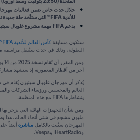
المتحدة (23:50 بتوقيت وسط أوروبا) 
للأندية FIFA™ التي ستتَّخذ حلة جديدة تماماً  
يدعم FIFA مهمة مشروع غلوبال سيتيزن الذي يهدف إلى القضاء على الفقر المدقع
ستكون مسابقة 
كأس العالم للأندية FIFA™
البطولة، وذلك في حدث ستُنقل مراسمه مبا
آخر من أقطار المعمورة، إذ ستشهد مشاركة الأندية الـ 32 ال
يتشاطرها FIFA مع هذه المنظمة. 
مليون مشجع في شتى أنحاء العالم. هذا وس
المهرجان ستُبث بالكامل 
مباشرة
وiHeartRadio وVeeps.