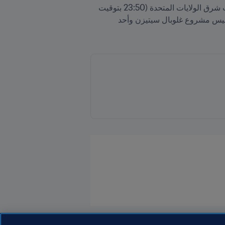
ويمكنكم مشاهدة البث الحي لمراسم الحفل يوم السبت 28 سبتمبر/أيلول 2024 اعتباراً من الساعة 17:50 بتوقيت شرق الولايات المتحدة (23:50 بتوقيت 
وسط أوروبا)، حيث سيتولى رئيس FIFA جياني إنفانتينو الكشف عن مدن وملاعب البطولة إلى جانب هيو إيفانز، رئيس مشروع غلوبال سيتيزن وأحد 