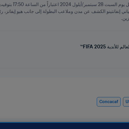
ين. 
ندية 2025 FIFA™
Concacaf
U