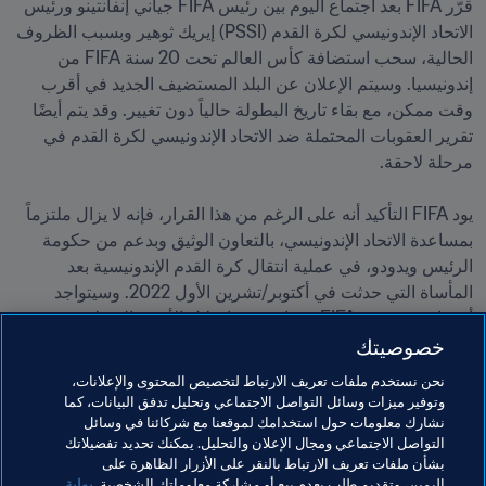
قرّر FIFA بعد اجتماع اليوم بين رئيس FIFA جياني إنفانتينو ورئيس 
الاتحاد الإندونيسي لكرة القدم (PSSI) إيريك ثوهير وبسبب الظروف 
الحالية، سحب استضافة كأس العالم تحت 20 سنة FIFA من 
إندونيسيا. وسيتم الإعلان عن البلد المستضيف الجديد في أقرب 
وقت ممكن، مع بقاء تاريخ البطولة حالياً دون تغيير. وقد يتم أيضًا 
تقرير العقوبات المحتملة ضد الاتحاد الإندونيسي لكرة القدم في 
يود FIFA التأكيد أنه على الرغم من هذا القرار، فإنه لا يزال ملتزماً 
بمساعدة الاتحاد الإندونيسي، بالتعاون الوثيق وبدعم من حكومة 
الرئيس ويدودو، في عملية انتقال كرة القدم الإندونيسية بعد 
المأساة التي حدثت في أكتوبر/تشرين الأول 2022. وسيتواجد 
أعضاء من فريق FIFA في إندونيسيا خلال الأشهر المقبلة حيث 
خصوصيتك
سيقدّمون المساعدة المطلوبة للإتحاد الإندونيسي بقيادة الرئيس 
نحن نستخدم ملفات تعريف الارتباط لتخصيص المحتوى والإعلانات،
وتوفير ميزات وسائل التواصل الاجتماعي وتحليل تدفق البيانات، كما
وسيتم تحديد موعد اجتماع جديد بين رئيس FIFA ورئيس الاتحاد 
نشارك معلومات حول استخدامك لموقعنا مع شركائنا في وسائل
التواصل الاجتماعي ومجال الإعلان والتحليل. يمكنك تحديد تفضيلاتك
الإندونيسي لكرة القدم لإجراء مزيد من المناقشات قريباً.
بشأن ملفات تعريف الارتباط بالنقر على الأزرار الظاهرة على
اليمين، وتقديم طلب بعدم بيع أو مشاركة معلوماتك الشخصية.
بوابة