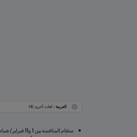
العربية
 - لغات أخرى (4)
ستقام المنافسة بين 1 و11 فبراير/ شباط 2023 بالمغرب للمرة الثالثة في تاريخ البطولة.