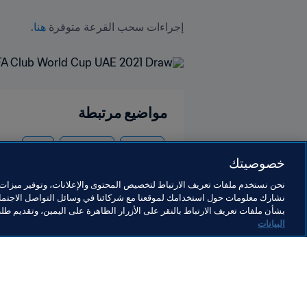
إجراءات سحب القرعة متوفرة 
هنا
.
مواضيع مرتبطة
المنظمة
Morocco
CAF
خصوصيتك
نحن نستخدم ملفات تعريف الارتباط لتخصيص المحتوى والإعلانات، وتوفير ميزات و
نشارك معلومات حول استخدامك لموقعنا مع شركائنا في وسائل التواصل الاجتماع
بشأن ملفات تعريف الارتباط بالنقر على الأزرار الظاهرة على اليمين، وتقديم ط
البيانات
ما يقوم به FIFA
كل الأ