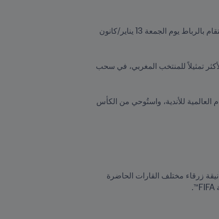
تم الكشف عن الشعار الرسمي لكأس العالم للأندية FIFA المغرب 2022™ قُبيل القرعة الرسمية للبطولة التي ستقام بالرباط يوم الجمعة 13 يناير/كانون 
وستُعقد القرعة في أكاديمية محمد السادس لكرة القدم بمدينة سلا، الرباط، وسيُساعد نور الدين النيبت، اللاعب الأكثر تمثيلاً للمنتخب المغربي، في سحب 
ومع عودة البطولة إلى المغرب للمرة الأولى منذ سنة 2014، يُجسّد الشعار الرسمي إنجاز التأهل إلى قمة كرة القدم العالمية للأندية، واستُوحي من الكأس 
وتشير القاعدة الذهبية للشعار الذي يُشبه الكأس إلى أسس اللعبة الراسية، بينما تصوّر أعمدته التي جاءت منحنية أنيقة زرقاء مختلف القارات الحاضرة 