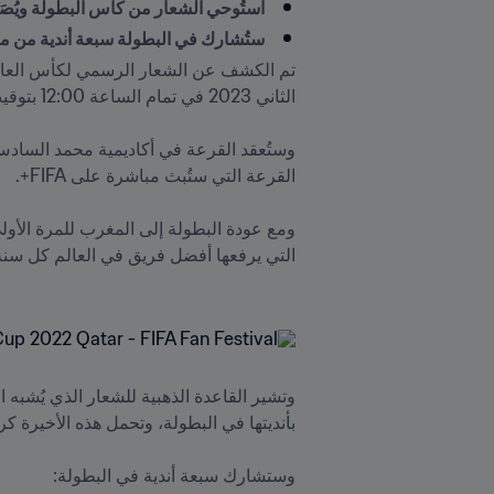
استُوحي الشعار من كأس البطولة ويُصَ
ستُشارك في البطولة سبعة أندية من مخ