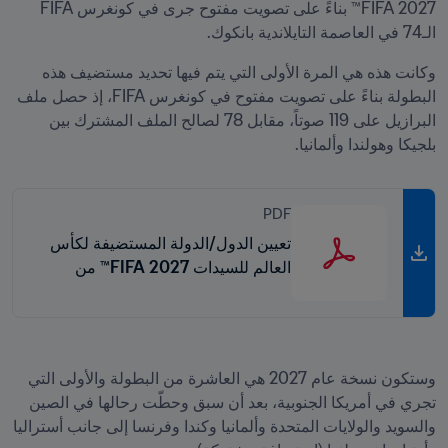
2027 FIFA™ بناءً على تصويت مفتوح جرى في كونغرس FIFA 
الـ74 في العاصمة التايلاندية بانكوك.
وكانت هذه هي المرة الأولى التي يتم فيها تحديد مستضيف هذه 
البطولة بناءً على تصويت مفتوح في كونغرس FIFA، إذ حصل ملف 
البرازيل على 119 صوتاً، مقابل 78 لصالح الملف المشترك بين 
بلجيكا وهولندا وألمانيا.
PDF
تعيين الدول/الدولة المستضيفة لكأس
العالم للسيدات 2027 FIFA™ من
كونغرس FIFA - نتائج التصويت
وستكون نسخة عام 2027 هي العاشرة من البطولة والأولى التي 
تجري في أمريكا الجنوبية، بعد أن سبق وحطّت رحالها في الصين 
والسويد والولايات المتحدة وألمانيا وكندا وفرنسا إلى جانب أستراليا 