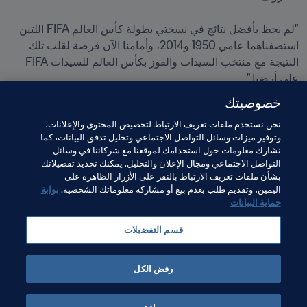
"لم نحظ بأفضل نتائج في نسختي بطولة كأس العالم FIFA اللتين 
استضفناهما عامي 1950 و2014، وأمامنا الآن فرصة لقلب تلك 
النتيجة مع منتخب السيدات والفوز بكأس العالم للسيدات FIFA 
على أرضنا."

كافو، لاعب دولي برازيلي سابق وأحد أساطير FIFA
خصوصيتك
يُرجى 
الضغط هنا
 لتسجيل اهتمامك بالحصول على تذاكر بطولة 
نحن نستخدم ملفات تعريف الارتباط لتخصيص المحتوى والإعلانات،
كأس العالم للسيدات 2027 FIFA™.
وتوفير ميزات وسائل التواصل الاجتماعي وتحليل تدفق البيانات، كما
نشارك معلومات حول استخدامك لموقعنا مع شركائنا في وسائل
التواصل الاجتماعي ومجال الإعلان والتحليل. يمكنك تحديد تفضيلاتك
بشأن ملفات تعريف الارتباط بالنقر على الأزرار الظاهرة على
مواضيع مرتبطة
اليمين، وتقديم طلب بعدم بيع أو مشاركة معلوماتك الشخصية.
بوابة
حماية البيانات
كونغرس FIFA
المنظمة
المنظمة
Brazil
قسم التفضيلات
CONMEBOL
رفض الكل