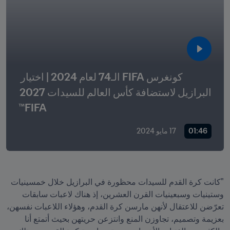
كونغرس FIFA الـ74 لعام 2024 | اختيار 
البرازيل لاستضافة كأس العالم للسيدات 2027 
FIFA™
01:46
17 مايو 2024
"كانت كرة القدم للسيدات محظورة في البرازيل خلال خمسينيات 
وستينيات وسبعينيات القرن العشرين، إذ هناك لاعبات سابقات 
تعرّضن للاعتقال لأنهن مارسن كرة القدم، وهؤلاء اللاعبات نفسهن، 
بعزيمة وتصميم، تجاوزن المنع وانتزعن حريتهن بحيث أتمتع أنا 