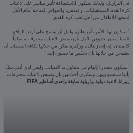
في البرازيل، ولذلك سيكون للاستضافة تأثير مباشر على لاعبات 
كرة القدم المستقبليات، وعددهن، والحوافز المتاحة أمام الأهل 
"سيكون لهذا الأمر تأثير هائل، وآمل أن يسمح على أرض الواقع 
للفتيات بأن يحدوهن الأمل بأن يصبحن لاعبات محترفات، تماماً 
كالفتيان. إنه إنجاز هائل، وركيزة يمكن من خلالها لكافة السيدات أن 
"سيكون مصدر الإلهام في متناول يد الفتيات، وليس لدي أدنى شكّ 
بأنها ستجمع بينهن وستُثري أحلامهن بأن يصبحن لاعبات محترفات."

روزانا، لاعبة دولية برازيلية سابقة وإحدى أساطير FIFA