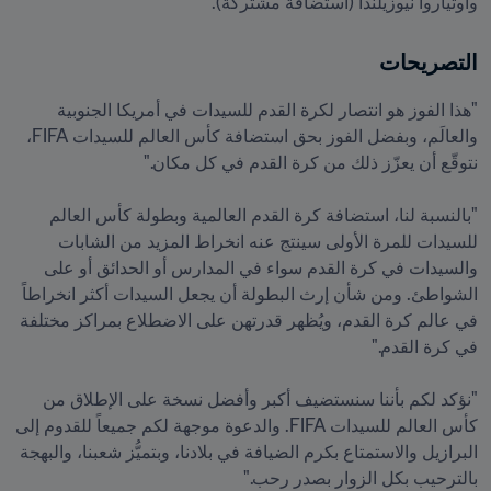
وأوتياروا نيوزيلندا (استضافة مشتركة).
التصريحات
"هذا الفوز هو انتصار لكرة القدم للسيدات في أمريكا الجنوبية 
والعالَم، وبفضل الفوز بحق استضافة كأس العالم للسيدات FIFA، 
"بالنسبة لنا، استضافة كرة القدم العالمية وبطولة كأس العالم 
للسيدات للمرة الأولى سينتج عنه انخراط المزيد من الشابات 
والسيدات في كرة القدم سواء في المدارس أو الحدائق أو على 
الشواطئ. ومن شأن إرث البطولة أن يجعل السيدات أكثر انخراطاً 
في عالم كرة القدم، ويُظهر قدرتهن على الاضطلاع بمراكز مختلفة 
"نؤكد لكم بأننا سنستضيف أكبر وأفضل نسخة على الإطلاق من 
كأس العالم للسيدات FIFA. والدعوة موجهة لكم جميعاً للقدوم إلى 
البرازيل والاستمتاع بكرم الضيافة في بلادنا، وبتميُّز شعبنا، والبهجة 
بالترحيب بكل الزوار بصدر رحب."
