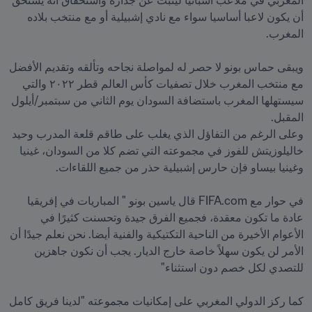
المغربي في ملاعب أسبانيا ليثبت عن جدارة واستحقاق أنه يستحق 
أن يكون لاعبا أساسيا سواء مع نادي إشبيلية أو مع منتخب بلاده 
ويبقى حماس بونو لا حصر له لمواصلة نجاحه وتألقه وتقديم الأفضل 
مع منتخب المغرب خلال تصفيات كأس العالم قطر ٢٠٢٢ والتي 
سيستهلها المغرب باستضافة السودان يوم الثاني من سبتمبر/أيلول 
وعلى الرغم من التفاؤل الذي يغلب على طاقم قلعة المدرب وحيد 
خاليلوزيتش للفوز في مجموعته التي تضم كلا من السودان، غينيا 
في حوار مع FIFA.com قال ياسين بونو " المباريات في إفريقيا 
عادة ما تكون معقدة، فجميع الفرق جيدة وتحسنت كثيرًا في 
الأعوام الأخيرة من الناحية التكتيكية والفنية أيضا. نحن نعلم جيدًا أن 
الأمر لن يكون سهلاً خاصة خارج الديار. يجب أن نكون جاهزين 
كما ركز الدولي المغربي على إمكانيات مجموعته "لدينا فريق كامل 