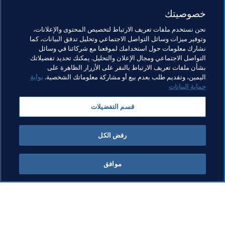
والمساهمة في تأهيل المغرب للعرس الكروي الدولي للمرة 
خصوصيتك
السادسة في تاريخه " قدمنا أداء جيدا خلال كأس العالم في روسيا 
لكننا افتقدنا للخبرة لتحقيق نتائج جيدة "سنحاول الاستفادة من ذلك 
نحن نستخدم ملفات تعريف الارتباط لتخصيص المحتوى والإعلانات،
في النسخ المقبلة " يقول بونو قبل أن يختم المقابلة "هدفي اليوم 
وتوفير ميزات وسائل التواصل الاجتماعي وتحليل تدفق البيانات، كما
هو المشاركة مع المنتخب المغربي في كأس العالم بقطر ثم التألق 
نشارك معلومات حول استخدامك لموقعنا مع شركائنا في وسائل
التواصل الاجتماعي ومجال الإعلان والتحليل. يمكنك تحديد تفضيلاتك
في كأس أفريقيا بالكاميرون لأنها مسابقة خاصة بالنسبة لنا."
بشأن ملفات تعريف الارتباط بالنقر على الأزرار الظاهرة على
اليمين، وتقديم طلب بعدم بيع أو مشاركة معلوماتك الشخصية.
بوابة
حماية البيانات
مواضيع مرتبطة
قسم التفضيلات
كأس العالم FIFA قطر ٢٠٢٢™
Morocco
CAF
رفض الكل
موافق