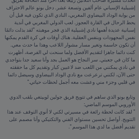
اتخذت مسيرة صاحب الثلاثين ربيعا بعدا آخرا منذ التحاقه بفريق 
إشبيلية الإسباني عام ألفين وتسعة عشر. دخل بونو عالم الاحتراف 
من بوابة الوداد البيضاوي المغربي، النادي الذي تكون فيه قبل أن 
يحط الرحال في القارة العجوز. لعب الدولي المغربي في أندية 
إسبانية عديدة أهمها نادي إشبيلية الذي فجر موهبته "لقد بذلت دائمًا 
نفس المجهودات وبنفس العقلية. هناك أوقات في كرة القدم يمكنها 
أن تكون حاسمة وتغير مسار مشوار اللاعب وهذا ما حدث معي. 
كنت دائما جاهزا لتقديم الأفضل ولما سنحت لي الفرصة، أظهرت 
ما كان في جعبتي. سر النجاح هو العمل بجد وأنا سعيد جدا بتواجدي 
في نادي يمكنني من اللعب ضد لاعبين كبار وتقديم كل ما حققته 
حتى الآن، لكنني ترعرعت مع نادي الوداد البيضاوي وسيضل دائما 
وتابع بونو الذي ساهم في تتويج فريق جولين لوبيتغي بلقب الدوي 
" لقد كانت لحظة رائعة في مسيرتي لكني لا أنوي التوقف عند هذا 
التتويج. أواصل تحسين مستواي الفني والتكتيكي وأنا مصمم على 