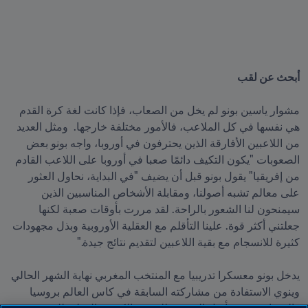
مشوار ياسين بونو لم يخل من الصعاب، فإذا كانت لغة كرة القدم 
هي نفسها في كل الملاعب، فالأمور مختلفة خارجها.  ومثل العديد 
من اللاعبين الأفارقة الذين يحترفون في أوروبا، واجه بونو بعض 
الصعوبات "يكون التكيف دائمًا صعبا في أوروبا على اللاعب القادم 
من إفريقيا" يقول بونو قبل أن يضيف "في البداية، نحاول العثور 
على معالم تشبه أصولنا، ومقابلة الأشخاص المناسبين الذين 
سيمنحون لنا الشعور بالراحة. لقد مررت بأوقات صعبة لكنها 
جعلتني أكثر قوة. علينا التأقلم مع العقلية الأوروبية وبذل مجهودات 
يدخل بونو معسكرا تدريبيا مع المنتخب المغربي نهاية الشهر الحالي 
وينوي الاستفادة من مشاركته السابقة في كاس العالم بروسيا 