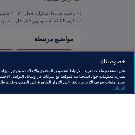
ستكون الثالثة ثابتة وينهي فان خال مسيرته
مواضيع مرتبطة
كأس العالم FIFA قطر ٢٠٢٢™
lands
خصوصيتك
نحن نستخدم ملفات تعريف الارتباط لتخصيص المحتوى والإعلانات، وتوفير ميزات و
نشارك معلومات حول استخدامك لموقعنا مع شركائنا في وسائل التواصل الاجتماع
بشأن ملفات تعريف الارتباط بالنقر على الأزرار الظاهرة على اليمين، وتقديم ط
البيانات
ما يقوم به FIFA
كل الأ
الشؤون القانونية
كل الأخ