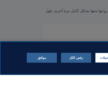
إذا تأهلت هولندا لنهائيات قطر ٢٠٢٢، فسيتعين على السيدة تروس الانتظار لفترة من الوقت قبل الاستمتاع بوجود زوجها معها بشكل كامل مرة أخرى. فهل 
ضيلات
رفض الكل
موافق