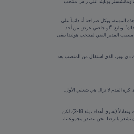
مخططاته الشخصية والأُسرية رأساً على عقب في يوليو/تموز 2021، عندما تم تعيين المدير الفني السابق لبرشلونة ومانشستر يونايتد على رأس منتخب 
، علَّق المدرب المخضرم عن عودته إلى الملاعب بالقول: "لقد عُرضت علي هذه المهمة، وبكل صراحة أنا دائماً على 
استعداد لمساعدة بلدي. أنا مدين بالكثير لكرة القدم الهولندية، لذا، إذا كان بإمكاني إسداء أي خدمة، فلن أتردد في ذلك". وتابع: "لو جاءني عرض من أحد 
الأندية، لربما رفضت. لكن عندما يتعلق الأمر بالمنتخب الوطني، فأنا مستعد لتولي هذه المسؤولية كعمل استثنائي. منصب المدير الفني لمنتخب هولندا يبقى 
وقع المدرب البالغ من العمر 70 عاماً عقداً يمتد حتى نهاية كأس العالم FIFA  قطر ٢٠٢٢ ™، حيث عُين خلفاً لفرانك دي بوير، الذي استقال من المنصب بعد 
وأوضح فان خال في هذا الصدد: "لقد بقيت حريصاً على متابعة كرة القدم الدولية والاهتمام بها في السنوات الأخيرة. كرة القدم لا تزال هي شغفي الأول. 
تحت قيادة المدير الفني المخضرم، لم يعرف المنتخب البرتقالي طعم الهزيمة حتى الآن، حيث حقق أربعة انتصارات وتعادلاُ (بفارق أهداف بلغ 18-2). لكن 
بالنسبة لـ فان خال، فإن "البداية لم تكن مثالية"، معتبراً أنه "كان علينا الفوز في جميع مبارياتنا. ومع ذلك، يمكننا أن نشعر بالرضا. نحن نتصدر مجموعتنا، 