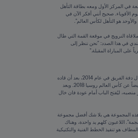
فمنذ الفوز على رفاق براق يلماز بنتيجة 6-1، يبدو أن هولندا تشق طريقها بثبات نحو إنهاء منافسات المجموعة السابعة في المركز الأول ومعه بطاقة التأهل 
المباشر للنهائيات. وأوضح فان خال في هذا الصدد: "أنا متأكد من أننا سنكون هناك. هذه المجموعة تضم بعض الخصوم الأقوياء. صحيح أنني أفكر الآن في 
وللاقتراب أكثر من تحقيق هذه الغاية المنشودة، سيكون الانتصار على الجبل الأسود يوم السبت أمراً ضرورياً، قبل ملاقاة النرويج في موقعة القمة التي طال 
انتظارها، حيث تفصل نقطتان فقط بين الفريقين المتنافسَين على تذكرة التأهل المباشر. وأوضح المدير الفني الهولندي في هذا الصدد: "نحن ننظر إلى 
ً على المباراة المقبلة."
لكن التطلعات كبيرة في أوساط الجماهير، وإن كانت تدرك أن منتخبها يمر بفترة عصيبة منذ أن غادر لويس فان خال دفة الفريق في عام 2014، بعد أن قاده 
إلى المركز الثالث في العرس العالمي بالبرازيل. ذلك أن الكتيبة البرتقالية غابت عن كأس الأمم الأوروبية 2016 وأيضاً عن كأس العالم روسيا 2018. وبعد 
الهزيمة على يد جمهورية التشيك في يورو 2020، توقف مشوار الطواحين الهوائية عند دور الـ16، مما كلف دي بوير منصبه، ليُفتح الباب أمام عودة فان خال 
وقال المدرب السبعيني في هذا الصدد: "أعتقد أنه من الصعب المقارنة بين هذه الفترات. لقد سبق لي أن قلت إن هذه المجموعة هي بلا شك أفضل مجموعة 
عملت معها، من حيث التماسك والتناسق وروح الفريق. كما تحدثت في وسائل الإعلام الهولندية عن "مجموعة منسجمة". اللاعبون كلهم يد واحدة، وهناك 
تضامن كبير بينهم. إنهم فريق حقيقي بمعنى الكلمة. لكن تَوَفُّر كل ذلك لا يضمن لك شيئاً. ما يصنع الفارق في نهاية المطاف هو تنفيذ الخطط الفنية والتكتيكية 