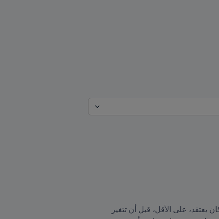
بهذه الكلمات وضع لويس فان خال حداً لمسيرته التدريبية في مارس/آذار 2019، عن عمر يناهز 67 عاماً. أو هكذا كان يعتقد، على الأقل، قبل أن تتغير 