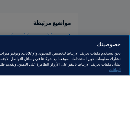
مواضيع مرتبطة
المنظمة
Rwanda
CAF
خصوصيتك
نحن نستخدم ملفات تعريف الارتباط لتخصيص المحتوى والإعلانات، وتوفير ميزات و
نشارك معلومات حول استخدامك لموقعنا مع شركائنا في وسائل التواصل الاجتماع
بشأن ملفات تعريف الارتباط بالنقر على الأزرار الظاهرة على اليمين، وتقديم ط
البيانات
ما يقوم به FIFA
كل الأ
الشؤون القانونية
كل الأخ
نظام الانتقالات
التقاري
كرة القدم للسيدات
مؤسسة FA