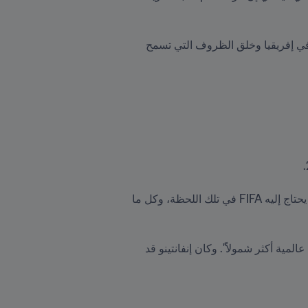
وفي كلمته الترحيبية أمام الكونجرس، تحدث الرئيس كاغامي أيضاً عن أهمية الاستمرار في تطوير كرة القدم في إفريقيا وخلق الظروف التي تسمح 
وأضاف: "لقد اقتنعت بقيمه ورؤيته للدور الإيجابي الذي يمكن أن تلعبه كرة القدم في المجتمع. لقد كان القائد الذي يحتاج إليه FIFA في تلك اللحظة، وكل ما 
وتابع: "مع برنامج FIFA Forward لتطوير كرة القدم والقيادة الاستثنائية لجياني إنفانتينو، أصبحت كرة القدم رياضة عالمية أكثر شمولاً". وكان إنفانتينو قد 