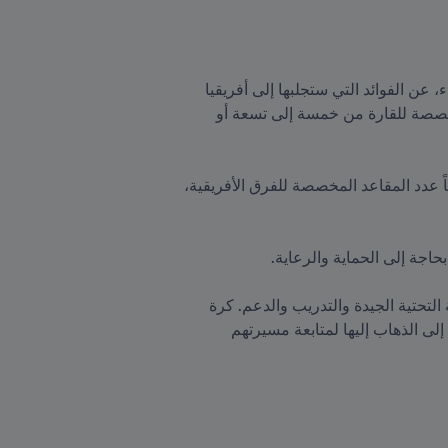
وتحدث الرئيس كاغامي، الذي حصل على جائزة رئيس الاتحاد الإفريقي لكرة القدم للإنجاز المتميز 2022 يوم الثلاثاء، عن الفوائد التي ستجلبها إلى أفريقيا 
بطولة كأس العالم FIFA الموسعة التي يشارك فيها 48 فريقاً ابتداء من عام 2026، حيث سيزيد عدد المقاعد المخصصة للقارة من خمسة إلى تسعة أو 
وقال: "أرحب بزيادة عدد المنتخبات المشاركة في كأس العالم المقبلة. وبموجب الصيغة الجديدة، سيتضاعف تقريباً عدد المقاعد المخصصة للفرق الأفريقية، 
وأضاف: "غالباً ما يكون الاختلاف بين لاعب ناجح في إفريقيا وآخر في أوروبا هو ليس الموهبة، بل الافتقار إلى البنية التحتية الجيدة والتدريب والدعم. كرة 
القدم التي نطورها هنا في إفريقيا يمكن أن يكون لها نفس القدر من القيمة التي تتمتع بها الأماكن التي يميل لاعبونا إلى الذهاب إليها لمتابعة مسيرتهم 