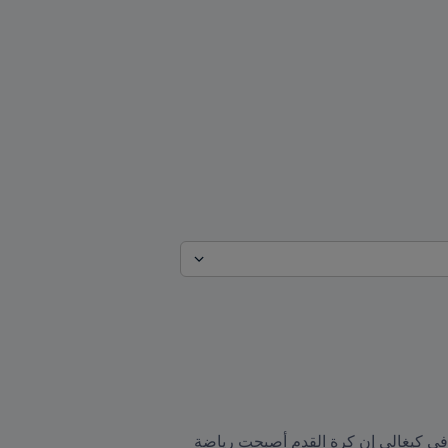
قال فخامة الرئيس بول كاغامي، رئيس جمهورية رواندا، في خطاب له أمام كونغرس FIFA  الثالث والسبعين في كيغالي إن كرة القدم أصبحت رياضة 