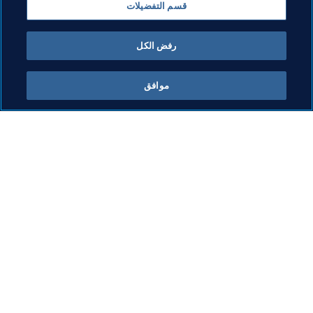
قسم التفضيلات
المنظمة
AFC
Australia
رفض الكل
موافق
ما يقوم به FIFA
كل الأخبار
الشؤون القانونية
كل الأخبار
نظام الانتقالات
التقارير والوثائق
كرة القدم للسيدات
مؤسسة FIFA
تطوير كرة القدم
FIFA Museum
الابتكار
الوظائف
تطوير المواهب