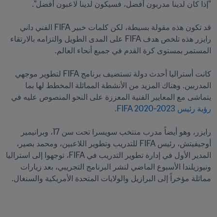
قد تكون هذه مقولة بسيطة، لكن كلمات خبير FIFA الفني داني 
رايزر هذه تلخص هدف FIFA على المدى الطويل والتزامه بالارتقاء 
كانت أستراليا أحدث دولة تستضيف برنامج FIFA لتطوير موجهي 
المدربين. وهناك المزيد من الأنشطة المماثلة المخطط لها بما 
يتماشى مع المعايير الفنية المعززة على النحو المنصوص عليه في 
رؤية رئيس FIFA 2020-2023
رايزر، وهو أيضاً مدرب منتخب سويسرا تحت سن 17، وبرانيمير 
أوجيفيتش، رئيس FIFA للتدريب وتطوير اللاعبين، ومحمد بصير، 
المدير الأول في إدارة تطوير التدريب في FIFA، توجهوا إلى استراليا 
ونيوزيلندا الأسبوع الماضي لنشر البرنامج التجريبي، بعد زيارات 
مماثلة مؤخراً إلى البرازيل والولايات المتحدة الأمريكية والسنغال.
