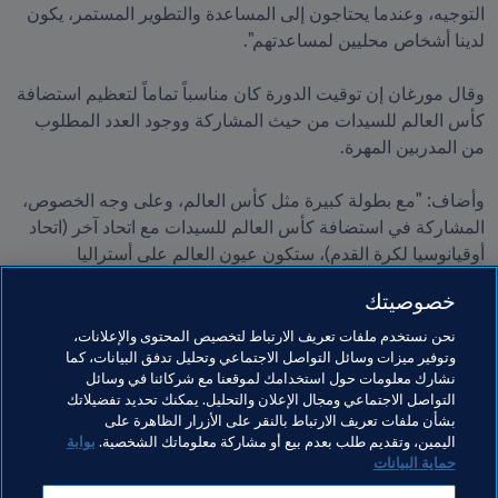
التوجيه، وعندما يحتاجون إلى المساعدة والتطوير المستمر، يكون 
وقال مورغان إن توقيت الدورة كان مناسباً تماماً لتعظيم استضافة 
كأس العالم للسيدات من حيث المشاركة ووجود العدد المطلوب 
وأضاف: "مع بطولة كبيرة مثل كأس العالم، وعلى وجه الخصوص، 
المشاركة في استضافة كأس العالم للسيدات مع اتحاد آخر (اتحاد 
أوقيانوسيا لكرة القدم)، ستكون عيون العالم على أستراليا 
ونيوزيلندا لما يزيد قليلاً عن شهر. خلال ذلك الوقت، وسواء تعلق 
خصوصيتك
الأمر باللعبة، أو التدريب، أو المشاركة، أو أي جانب من جوانب كرة 
القدم، سيكون لدينا فرصة كبيرة للتأكد من أن الرسائل الرئيسية 
نحن نستخدم ملفات تعريف الارتباط لتخصيص المحتوى والإعلانات،
وتوفير ميزات وسائل التواصل الاجتماعي وتحليل تدفق البيانات، كما
والتطورات الرئيسية في لعبتنا تصل إلى جمهور لا يركز دائماً على 
نشارك معلومات حول استخدامك لموقعنا مع شركائنا في وسائل
كرة القدم".
التواصل الاجتماعي ومجال الإعلان والتحليل. يمكنك تحديد تفضيلاتك
بشأن ملفات تعريف الارتباط بالنقر على الأزرار الظاهرة على
اليمين، وتقديم طلب بعدم بيع أو مشاركة معلوماتك الشخصية.
بوابة
حماية البيانات
مواضيع مرتبطة