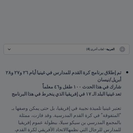
العربية
 - لغات أخرى (4)
تم إطلاق برنامج كرة القدم للمدارس في غينيا أيام ٢٦ و٢٧ و٢٨ 
أبريل/نيسان
شارك في هذا الحدث ١٠٠ طفل و٤٦ معلماً
تعد غينيا البلد الـ ١٧ في إفريقيا الذي ينخرط في هذا البرنامج
تعتبر غينيا تلميذة نجيبة في إفريقيا، بل حتى يمكن وصفها بـ 
"المتفوقة" في كرة القدم المدرسية. وقد فازت، ممثلة 
بالمجمع المدرسي بن سيكو سيلا، ببطولة عموم إفريقيا 
للمدارس للرجال التي نظمهاالاتحاد الأفريقي لكرة القدم، 