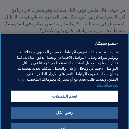
من جهته، قال ملفين توتي باليل ميندي، وهو متدرب في برنامج 
كرة القدم للمدارس: "من خلال هذه المبادرة، نعطي فرصة لأبطال 
المستقبل في غينيا للعب كرة القدم منذ سن مبكرة في المدرسة"، 
خصوصيتك
نحن نستخدم ملفات تعريف الارتباط لتخصيص المحتوى والإعلانات،
وتوفير ميزات وسائل التواصل الاجتماعي وتحليل تدفق البيانات، كما
نشارك معلومات حول استخدامك لموقعنا مع شركائنا في وسائل
التواصل الاجتماعي ومجال الإعلان والتحليل. يمكنك تحديد تفضيلاتك
بشأن ملفات تعريف الارتباط بالنقر على الأزرار الظاهرة على
اليمين، وتقديم طلب بعدم بيع أو مشاركة معلوماتك الشخصية.
بوابة
حماية البيانات
مواضيع مرتبطة
قسم التفضيلات
المنظمة
Guinea
CAF
رفض الكل