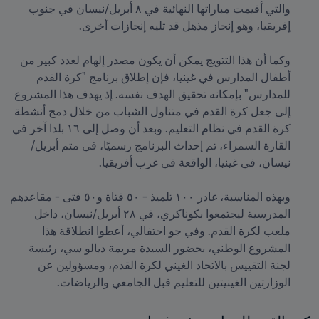
والتي أقيمت مباراتها النهائية في ٨ أبريل/نيسان في جنوب 
إفريقيا، وهو إنجاز مذهل قد تليه إنجازات أخرى.
وكما أن هذا التتويج يمكن أن يكون مصدر إلهام لعدد كبير من 
أطفال المدارس في غينيا، فإن إطلاق برنامج "كرة القدم 
للمدارس" بإمكانه تحقيق الهدف نفسه. إذ يهدف هذا المشروع 
إلى جعل كرة القدم في متناول الشباب من خلال دمج أنشطة 
كرة القدم في نظام التعليم. وبعد أن وصل إلى ١٦ بلدا آخر في 
القارة السمراء، تم إحداث البرنامج رسميًا، في متم أبريل/
نيسان، في غينيا، الواقعة في غرب أفريقيا.
وبهذه المناسبة، غادر ١٠٠ تلميذ - ٥٠ فتاة و٥٠ فتى - مقاعدهم 
المدرسية ليجتمعوا بكوناكري، في ٢٨ أبريل/نيسان، داخل 
ملعب لكرة القدم. وفي جو احتفالي، أعطوا انطلاقة هذا 
المشروع الوطني، بحضور السيدة مريمة ديالو سي، رئيسة 
لجنة التقييس بالاتحاد الغيني لكرة القدم، ومسؤولين عن 
الوزارتين الغينيتين للتعليم قبل الجامعي والرياضات.