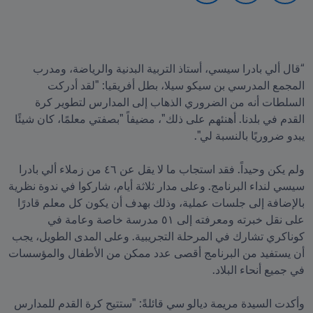
“قال ألي بادرا سيسي، أستاذ التربية البدنية والرياضة، ومدرب 
المجمع المدرسي بن سيكو سيلا، بطل أفريقيا: "لقد أدركت 
السلطات أنه من الضروري الذهاب إلى المدارس لتطوير كرة 
القدم في بلدنا. أهنئهم على ذلك"، مضيفاً "بصفتي معلمًا، كان شيئًا 
ولم يكن وحيداً. فقد استجاب ما لا يقل عن ٤٦ من زملاء ألي بادرا 
سيسي لنداء البرنامج. وعلى مدار ثلاثة أيام، شاركوا في ندوة نظرية 
بالإضافة إلى جلسات عملية، وذلك بهدف أن يكون كل معلم قادرًا 
على نقل خبرته ومعرفته إلى ٥١ مدرسة خاصة وعامة في 
كوناكري تشارك في المرحلة التجريبية. وعلى المدى الطويل، يجب 
أن يستفيد من البرنامج أقصى عدد ممكن من الأطفال والمؤسسات 
وأكدت السيدة مريمة ديالو سي قائلةً: "ستتيح كرة القدم للمدارس 