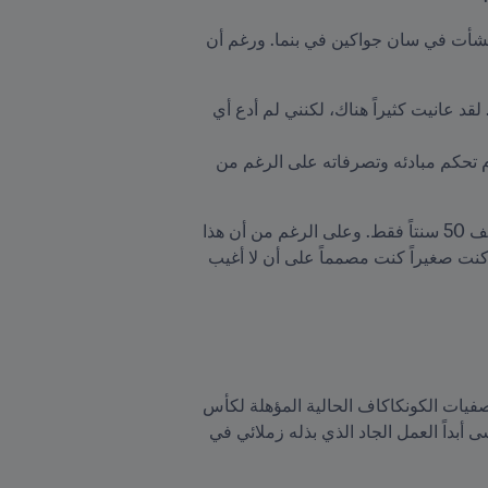
 يوضّح بلاكبيرن البالغ من العمر 31 عاماً: "كلانا يأتي من أحياء قاسية. لقد نشأت في سان جواكين في بنما. ورغم أن 
في ذلك الحي صقل بلاكبيرن مهاراته الكروية، متجنباً مخاطر الحياة هناك. وهو يقول: "كان عليّ السباحة ضد التيار. لقد عانيت كثيراً هناك، لكنني لم أدع أي 
وسرعان ما اتصل به نادي تاورو المحلي يدعوه للانضمام اليه. وهناك بدأ بلاكبيرن في تكوين ذهنية لا تزال حتى اليوم تحكم مبادئه وتصرفاته على الرغم من 
يقول اللاعب: "في البداية كنت قادراً على تحمّل تكاليف النقل للذهاب إلى التدريب، حيث كانت الرحلة بالحافلة تكلّف 50 سنتاً فقط. وعلى الرغم من أن هذا 
أصبح لاحقاً أكثر صعوبة، إلا أنني كنت لا أزال قادراً على تأمين سعر تذاكر الحافلة بمساعدة المعارف. وحتى عندما كنت صغيراً كنت مصمماً على أن لا أغيب 
من الواضح أنه كان لهذا النهج تأثير إيجابي على أدائه اليوم. فقد سجل بالفعل هدفين رائعين في ثلاث مباريات في تصفيات الكونكاكاف الحالية المؤهلة لكأس 
العالم FIFA قطر ٢٠٢٢™. يقول بلاكبيرن: "أنا في أفضل مستوياتي مع بنما. أشكر الله على ما احققه، لكنني لن أنسى أبداً العمل الجاد الذي بذله زملائي في 