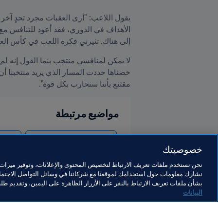
إلى هناك. تثيرني فكرة اللعب في كأس العا
مقتنع بأننا سنحارب بكل قوة".
مواضيع مرتبطة
كأس العالم FIFA قطر ٢٠٢٢™
nama
خصوصيتك
نحن نستخدم ملفات تعريف الارتباط لتخصيص المحتوى والإعلانات، وتوفير ميزات و
نشارك معلومات حول استخدامك لموقعنا مع شركائنا في وسائل التواصل الاجتماع
بشأن ملفات تعريف الارتباط بالنقر على الأزرار الظاهرة على اليمين، وتقديم ط
البيانات