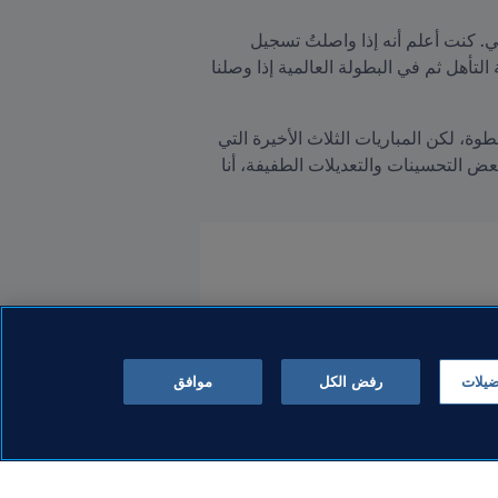
يقول اللاعب: "أرى العقبات مجرد تحدٍ آخر يجب التغلب عليه. لقد ساعدني هذا النهج كثيراً في الأداء الجيد في فريقي. كنت أعلم أنه إذا واصلتُ تسجيل 
الأهداف في الدوري، فقد أعود للتنافس مع المنتخب الوطني. نحن نعمل بجد لجعل صوتنا مسموعاً، أولاً في محاولة التأهل ثم في البطولة العالمية إذا وصلنا 
لا يمكن لمنافسي منتخب بنما القول إنه لم يتم تحذيرهم. إذ يختتم بلاكبيرن حديثه بالقول "نحن نأخذ الأمور خطوة خطوة، لكن المباريات الثلاث الأخيرة التي 
خضناها حددت المسار الذي يريد منتخبنا أن يسلكه. إذا واصلنا اللعب كما نحن وحافظنا على هذا النهج، فعندئذ، مع بعض التحسينات والتعديلات الطفيفة، أنا 
ضيلات
رفض الكل
موافق