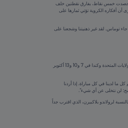
أسفر هذا الجهد الجماعي عن انطلاقة إيجابية لبنما في الدور النهائي من التصفيات الذي تخوضه ثمانية فرق، حيث حصدت خمس نقاط، بفارق نقطتين خلف 
المكسيك المتصدرة. ولا بد أن المدرب توماس كريستيانسن، الذي تولى تدريب منتخب بنما في أغسطس 2020، يرى أن أفكاره الكروية تؤتي ثمارها على 
يقول بلاكبيرن: "لقد بدأنا بشكل جيد، ونعمل وفقاً لمعيار لم يتحقق منذ فترة طويلة. لقد تغيرت الأمور كثيراً منذ أن جاء توماس. لقد غير ذهنيتنا وشجعنا على 
وستستأنف تصفيات أمريكا الشمالية وأمريكا الوسطى والكاريبي في الأيام المقبلة، حيث تواجه بنما السلفادور والولايات المتحدة وكندا في 7 و10 و13 أكتوبر 
يقول بلاكبيرن: "كل مباراة ستكون تحدياً. لم تكن بنما أبداً نداً قوياً للعالم من قبل، ومن الواضح أنه يتعين علينا تقديم كل ما لدينا في كل مباراة. إذا أردنا 
واضح: لن نتخلى عن أي شيء".
وعلى الرغم من أن المرحلة الأخيرة من التصفيات قد بدأت للتو، فإنه لا مفر من التفكير في كأس العالم، وخاصة بالنسبة لرولاندو بلاكبيرن، الذي اقترب جداً 