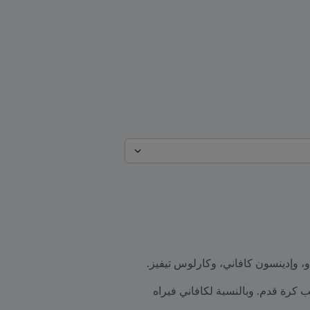
دو، وإدينسون كافاني، وكارلوس تيفيز.
ينبع إعجابه بـ "الظاهرة" من سجله في تحقيق الأهداف في وقت كان فيه بلاكبيرن في عمر يحلم فيه بأن يصبح لاعب كرة قدم. وبالنسبة لكافاني فيراه 