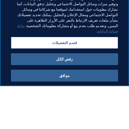
وتوفير ميزات وسائل التواصل الاجتماعي وتحليل تدفق البيانات، كما
نشارك معلومات حول استخدامك لموقعنا مع شركائنا في وسائل
التواصل الاجتماعي ومجال الإعلان والتحليل. يمكنك تحديد تفضيلاتك
بشأن ملفات تعريف الارتباط بالنقر على الأزرار الظاهرة على
اليمين، وتقديم طلب بعدم بيع أو مشاركة معلوماتك الشخصية.
بوابة
حماية البيانات
مواضيع مرتبطة
قسم التفضيلات
كأس العالم FIFA قطر ٢٠٢٢™
France
UEFA
رفض الكل
موافق
ما يقوم به FIFA
كل الأخبار
الشؤون القانونية
كل الأخبار