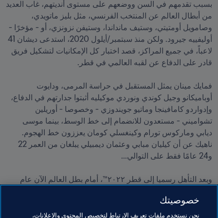
بسبب تقدمهم في السن ووضعهم على مستوى أنديتهم، غاب العديد 
من أبطال العالم عن المنتخب الفرنسي، مثل بليز ماتويدي، 
وصامويل أومتيتي، وستيف مانداندا، وستيفن نزونزي، أو - مؤخرًا - 
أوليفييه جيرود. ولكن منذ سبتمبر/أيلول 2020، استدعى ديشان 41 
لاعباً، في جميع المراكز، قصد اختبار كل الإمكانيات لتشكيل فريق 
فمايك مينان يمثل المستقبل في حراسة المرمى، ودايوت 
أوباميكانو وجيل كوندي ونوردي موكيليه أثبتوا جدارتهم في الدفاع، 
وإدواردو كامافينجا وماتيو جويندوزي - وخصوصا - أوريلين 
تشواميني - مستعدون للانضمام إلى خط الوسط، بينما موسى 
ديابي وماركوس تورام وكينغسلي كومان يعززون خط الهجوم. 
ناهيك عن أن كيليان مبابي وعثمان ديمبيلي يبلغان من العمر 22 
وبعد التأهل رسميا إلى قطر ٢٠٢٢™، أمام بطل العالم الآن عام 
واحد للتحضير لتحدي كبير آخر: أن يصبح المنتخب الثالث في التاريخ 
خصوصيتك
الذي يحتفظ بلقبه العالمي بعد إيطاليا (1934 و 1938) والبرازيل 
(1958 و1962).
نحن نستخدم ملفات تعريف الارتباط لتخصيص المحتوى والإعلانات،