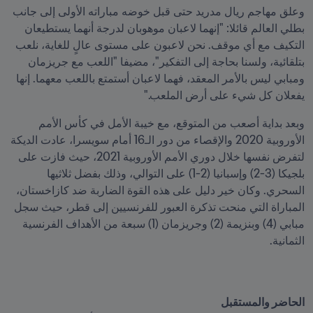
وعلق مهاجم ريال مدريد حتى قبل خوضه مباراته الأولى إلى جانب 
بطلي العالم قائلا: "إنهما لاعبان موهوبان لدرجة أنهما يستطيعان 
التكيف مع أي موقف. نحن لاعبون على مستوى عالٍ للغاية، نلعب 
بتلقائية، ولسنا بحاجة إلى التفكير"، مضيفا "اللعب مع جريزمان 
ومبابي ليس بالأمر المعقد، فهما لاعبان أستمتع باللعب معهما. إنها 
يفعلان كل شيء على أرض الملعب."
وبعد بداية أصعب من المتوقع، مع خيبة الأمل في كأس الأمم 
الأوروبية 2020 والإقصاء من دور الـ16 أمام سويسرا، عادت الديكة 
لتفرض نفسها خلال دوري الأمم الأوروبية 2021، حيث فازت على 
بلجيكا (3-2) وإسبانيا (2-1) على التوالي، وذلك بفضل ثلاثيها 
السحري. وكان خير دليل على هذه القوة الضاربة ضد كازاخستان، 
المباراة التي منحت تذكرة العبور للفرنسيين إلى قطر، حيث سجل 
مبابي (4) وبنزيمة (2) وجريزمان (1) سبعة من الأهداف الفرنسية 
الثمانية. 
الحاضر والمستقبل
