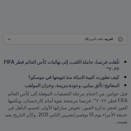
العربية
 - لغات أخرى (4)
تأهلت فرنسا، حاملة اللقب، إلى نهائيات كأس العالم قطر FIFA 
٢٠٢٢™
كيف تطورت كتيبة الديكة منذ تتويجها في موسكو؟
المفاتيح: تألق مبابي، وعودة بنزيمة، وخزان المواهب
قبل جولتين من اختتام مرحلة التصفيات المؤهلة إلى كأس العالم 
FIFA قطر ٢٠٢٢™. فرنسا مرشحة بقوة أمام كازخستان، ويكفيها 
الفوز لحجز تذكرة العبور. تخوض مباراتها الأولى لحسم التأهل في 
حديقة الأمراء يوم 13 نوفمبر/تشرين الثاني 2021. وكأن التاريخ يعيد 