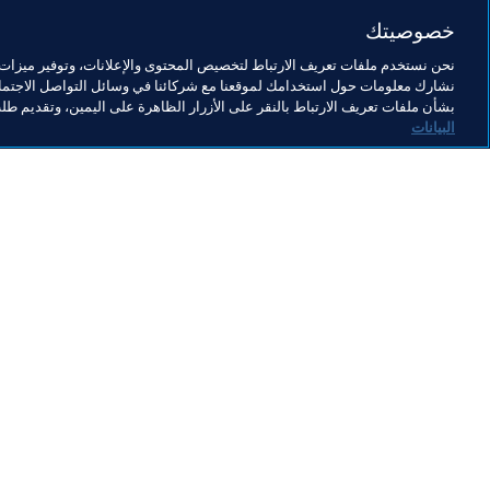
كرة القدم للسيدات
القانوني
المن
خصوصيتك
نحن نستخدم ملفات تعريف الارتباط لتخصيص المحتوى والإعلانات، وتوفير ميزات و
نشارك معلومات حول استخدامك لموقعنا مع شركائنا في وسائل التواصل الاجتماع
بشأن ملفات تعريف الارتباط بالنقر على الأزرار الظاهرة على اليمين، وتقديم ط
البيانات
ما يقوم به FIFA
كل الأ
الشؤون القانونية
كل الأخ
نظام الانتقالات
التقاري
كرة القدم للسيدات
مؤسسة FA
تطوير كرة القدم
useum
الابتكار
الوظائ
تطوير المواهب
تنظيم البطولات 