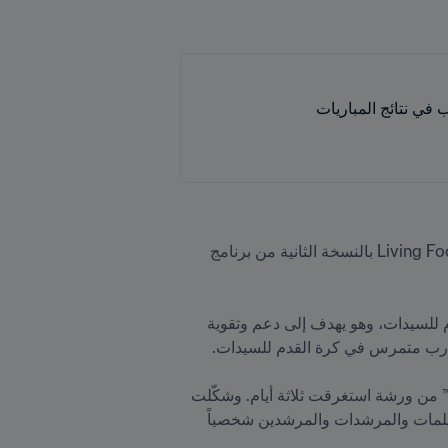
وإلى جانب الشراكة بين FIFA ومكتب الأمم المتحدة المعني بالمخدرات والجريمة، اهتم العدد الحالي لمجلة Living Football بالنسخة الثانية من برنامج 
يُعتبر برنامج FIFA للمدربات والمرشدين من ثماني برامج متخصصة في برنامج FIFA للتطوير المخصص لكرة القدم للسيدات، وهو يهدف إلى دعم وتقوية 
وقد استفادت المدربات والمدربون على هامش بطولة كأس العالم للسيدات تحت 20 سنة FIFA كوستاريكا ٢٠٢٢™ من ورشة استغرقت ثلاثة أيام. وشكّلت 
هذه الورشة فرصة قيمة من أجل تبادل المعارف بين المدربين، ولقد كانت المرة الأولى التي تلتقي فيها بعض المتعلمات والمرشدات والمرشدين شخصياً 