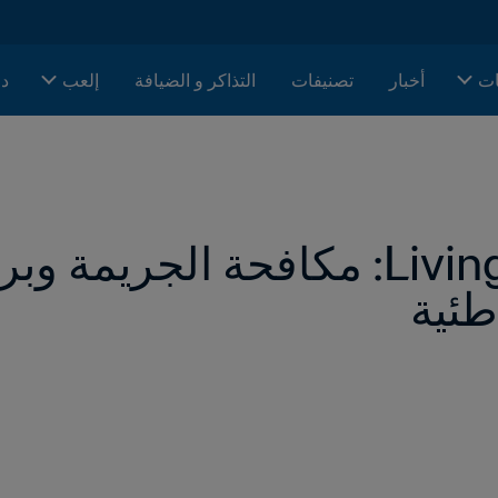
ات
أخبار
تصنيفات
التذاكر و الضيافة
إلعب
دا
طئية