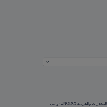
خصصت النسخة الأحدث من مجلة Living Football حيزاً مهماً للشراكة بين FIFA ومكتب الأمم المتحدة المعني بالمخدرات والجريمة (UNODC) والتي 