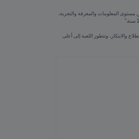
وصرّحت بليندا ويلسون مديرة أولى للتطوير الفني واصفة هذا البرنامج "البرنامج بحد ذاته كان رائعاً سواء فيما يخص مستوى المعلومات والمعرفة والتجربة، 
وأضافت "كانت الغاية من البرنامج هي بناء شبكة عالمية تربط بين الأجيال وتتجاوز الحدود، ولكي نتحلى بحب الاستطلاع والابتكار، وتتطور اللعبة إلى أعلى 