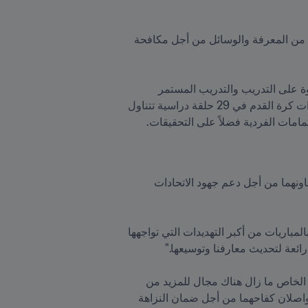
فقد أُطلق برنامج نزاهة عالمي وشامل في مارس/آذار 2021 يزوّد جميع الاتحادات الأعضاء البالغ عددها 211 بالمزيد من المعرفة والوسائل من أجل مكافحة 
ويتمحور هذا البرنامج حول التعليم المكثف ودعم المهارات لدى الاتحادات الأعضاء لدىFIFA  البالغ عددهم 211 علاوة على التدريب والتدريب المستمر 
المخصص للمكلفين بالنزاهة في كرة القدم. ومنذ بدايته، شارك أكثر من 400 ممثل عن مؤسسات حكومية واتحادات كرة القدم في 29 حلقة دراسية تتناول 
مامات الفردية فضلاً على التحقيقات.
وحتى بعد انتهاء برنامج FIFA للنزاهة العالمي سيُواصل FIFA ومكتب الأمم المتحدة المعني بالجريمة والمخدرات تعاونهما من أجل دعم جهود الاتحادات 
وبخصوص هذا البرنامج قالت راموني بيستريكيت المكلفة بالنزاهة لدى الاتحاد الليتواني لكرة القدم "يُعتبر التلاعب بالمباريات من أكبر التهديدات التي تواجهها 
وأضافت "قام FIFA بعمل عظيم. هناك منظومة قواعد صلبة ولجان ملتزمة وموظفون متحمسون. لكن وفي رأيي الخاص ما زال هناك مجال للمزيد من 
التحسينات." وهذا سبب من الأسباب الكثيرة التي تجعلFIFA  ومكتب الأمم المتحدة المعني بالمخدرات والجريمة يواصلان كفاحهما من أجل ضمان النزاهة 