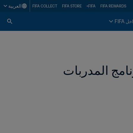
العربية
FIFA COLLECT
FIFA STORE
FIFA+
FIFA REWARDS
خل FIFA
مجلة Living Football: مكافحة الجريمة وبرنامج المدربات 