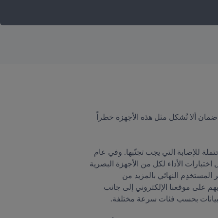
برنامج FIFA للجودة لأجهزة أنظمة الأداء والتتبع الإلكترونية تم إطلاقه لأنظمة التتبع الملبوسة في عام 2017 بهدف ضمان ألا تُشكل مثل هذه الأجهزة خطراً 
تم تطوير معايير الاختبار بناء على الأبحاث الطبية والميكانيكية، وإجراءات خاصة بالاختبار تعكس السيناريوهات المحتملة للإصابة التي يجب تجنّبها. وفي عام 
2019، تم توسيع برنامج FIFA للجودة لأنظمة الأداء والتتبع الإلكترونية لما هو أبعد من اختبارات السلامة بحيث يشمل اختبارات الأداء لكل من الأجهزة البصرية 
والملبوسة، وهو ما يفتح المجال أمام منح الأنظمة فرصة لنيل علامة "جودة FIFA". وأتى ذلك في إطار الجهود لتوفير المستخدِم النهائي بالمزيد من 
المعلومات حول النظام الذي يستخدمه أو ينوي استخدامه. وبالنسبة للمزوِّدين الذين خضعوا للاختبار، فتوجد قائمة بهم على موقعنا الإلكتروني إلى جانب 