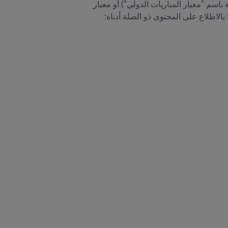
تُشكّل هذه المعلومات دليلاً لأولئك الذين يرغبون باختبار أجهزتهم إما بحسب معيار FIFA الأساسي (المعروف سابقة باسم "معيار المباريات الدولي") أو معيار 
وا بالاطلاع على المحتوى ذو الصلة أدناه: