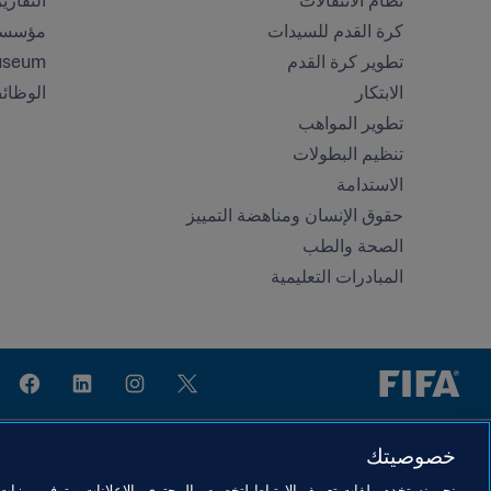
نظام الانتقالات
التقاري
كرة القدم للسيدات
مؤسسة FA
تطوير كرة القدم
useum
الابتكار
الوظائ
تطوير المواهب
تنظيم البطولات 
الاستدامة
حقوق الإنسان ومناهضة التمييز
الصحة والطب
المبادرات التعليمية
خصوصيتك
نحن نستخدم ملفات تعريف الارتباط لتخصيص المحتوى والإعلانات، وتوفير ميزات و