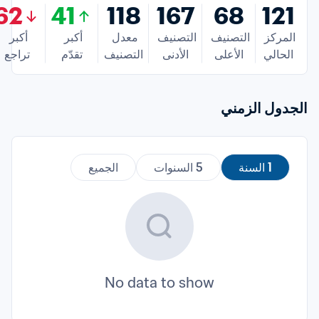
62
41
118
167
68
121
المركز 
التصنيف 
التصنيف 
معدل 
أكبر 
أكبر 
الحالي
الأعلى
الأدنى
التصنيف
تقدّم
تراجع
الجدول الزمني
1 السنة
5 السنوات
الجميع
No data to show