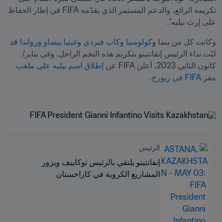
تكريمه الرائع، والدعم المستمر الذي يقدّمه FIFA في إطار الحفاظ 
على إرث بيليه".
وكانت كل من بنما و
كولومبيا
 و
كاب فيردي
 و
غينيا بيساو
ورواندا
 قد 
لبّت نداء الرئيس إنفانتينو بتكريم هذه النجم الراحل. وفي يناير/
كانون الثاني 2023، أعلن FIFA عن 
إطلاق اسم بيليه على ملعب 
مقر FIFA في زيورخ
الرئيس
إنفانتيتو يلتقي بالرئيس توكاييف ويزور
المشاريع الكروية في كازاخستان