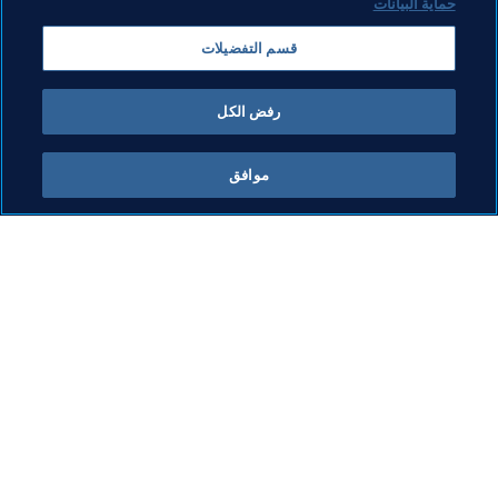
حماية البيانات
الرئيس
الاتحادات الأعضاء
المنظمة
المنظمة
قسم التفضيلات
UEFA
Kazakhstan
رفض الكل
موافق
ما يقوم به FIFA
كل الأخبار
الشؤون القانونية
كل الأخبار
نظام الانتقالات
التقارير والوثائق
كرة القدم للسيدات
مؤسسة FIFA
تطوير كرة القدم
FIFA Museum
الابتكار
الوظائف