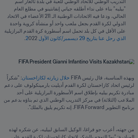
التدريب الوطني للاتحاد الوطني للعبة في بلدة تالغار اسم 
"بيليه" بناء على نداء أطلقه جياني إنفانتينو في مطلع العام 
الحالي، ودعا فيه الاتحادات الوطنية الـ 211 الأعضاء في الاتحاد 
الدولي لكرة القدم بجعل ملعب واحد أو منشأة كروية واحدة 
على الأقل في كل بلد تحمل اسم أسطورة كرة القدم البرازيلية 
الذي رحل عنا بتاريخ 29 ديسمبر/كانون الأول 2
وبهذه المناسبة، قال رئيس FIFA
 خلال زيارته لكازاخستان
: "شكراً 
لرئيس اتحاد كازاخستان لكرة القدم أديليت بارمينكولوف على دعم 
مبادرة تكريم بيليه بإطلاق اسم الأسطورة البرازيلية على أحد 
الملاعب (الثلاثة) في مركز التدريب الوطني الذي تم بناؤه بدعم من 
برنامج التطوير FIFA Forward. إنه تكريم يليق بالملك".
من جهته، أعرب جو فراغا، الوكيل السابق لبيليه، عن شكره لهذه 
المبادرة: "نودّ التوجه بالشكر لاتحاد كازاخستان لكرة القدم على 