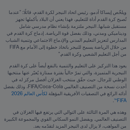
ويلخّص إيساكا آدمو، رئيس اتحاد النيجر لكرة القدم، قائلًا: "عندما 
تُصبح كرة القدم أداة للتعليم، فهذا يعني أن البلاد بأكملها تجهز 
مستقبل شبابها. النيجر ملتزمة بإنشاء نظام مدرسي شامل 
وديناميكي ومدني، وذلك بفضل قوة الرياضة. إدماج كرة القدم في 
المدارس لتعزيز التعليم المدني والإدماج الاجتماعي وتنمية الشباب 
من خلال الرياضة يسمح للنيجر باتخاذ خطوة إلى الأمام مع FIFA 
من أجل التعليم الشعبي وكرة القدم."
يعود هذا التركيز على التعليم والتنمية بالنفع أيضاً على كرة القدم 
النيجرية المتميزة، والتي تمرّ حالياً بفترة ممتازة يُعبّر عنها منتخبها 
الوطني للرجال. حيث حقّق منتخب الغزلان أفضل مركز له في 
أحدث نسخة من التصنيف العالمي FIFA/Coca-Cola، وذلك بفضل 
أدائه الرائع في التصفيات الأفريقية المؤهلة 
لكأس العالم 2026 
.
FIFA™
وهذه هي المرة الثالثة على التوالي التي يرتفع فيها الغزلان في 
التصنيف العالمي. وبفضل النمو السكاني القوي والمجموعة الكبيرة 
من المواهب، لا يزال لدى النيجر المزيد لتقدّمه بعد.