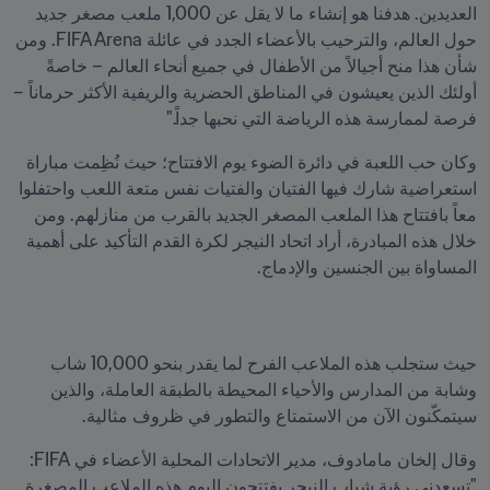
العديدين. هدفنا هو إنشاء ما لا يقل عن 1,000 ملعب مصغر جديد 
حول العالم، والترحيب بالأعضاء الجدد في عائلة FIFA Arena. ومن 
شأن هذا منح أجيالاً من الأطفال في جميع أنحاء العالم – خاصةً 
أولئك الذين يعيشون في المناطق الحضرية والريفية الأكثر حرماناً – 
فرصة لممارسة هذه الرياضة التي نحبها جداً."
وكان حب اللعبة في دائرة الضوء يوم الافتتاح؛ حيث نُظِمت مباراة 
استعراضية شارك فيها الفتيان والفتيات نفس متعة اللعب واحتفلوا 
معاً بافتتاح هذا الملعب المصغر الجديد بالقرب من منازلهم. ومن 
خلال هذه المبادرة، أراد اتحاد النيجر لكرة القدم التأكيد على أهمية 
المساواة بين الجنسين والإدماج.
حيث ستجلب هذه الملاعب الفرح لما يقدر بنحو 10,000 شاب 
وشابة من المدارس والأحياء المحيطة بالطبقة العاملة، والذين 
سيتمكّنون الآن من الاستمتاع والتطور في ظروف مثالية.
وقال إلخان مامادوف، مدير الاتحادات المحلية الأعضاء في FIFA: 
"تسعدني رؤية شباب النيجر يفتتحون اليوم هذه الملاعب المصغرة 