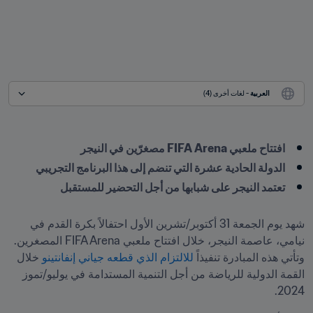
العربية
 - لغات أخرى (4)
افتتاح ملعبي FIFA Arena مصغرّين في النيجر
الدولة الحادية عشرة التي تنضم إلى هذا البرنامج التجريبي
تعتمد النيجر على شبابها من أجل التحضير للمستقبل
شهد يوم الجمعة 31 أكتوبر/تشرين الأول احتفالاً بكرة القدم في 
نيامي، عاصمة النيجر، خلال افتتاح ملعبي FIFA Arena المصغرين. 
وتأتي هذه المبادرة تنفيذاً 
للالتزام الذي قطعه جياني إنفانتينو
 خلال 
القمة الدولية للرياضة من أجل التنمية المستدامة في يوليو/تموز 
2024.