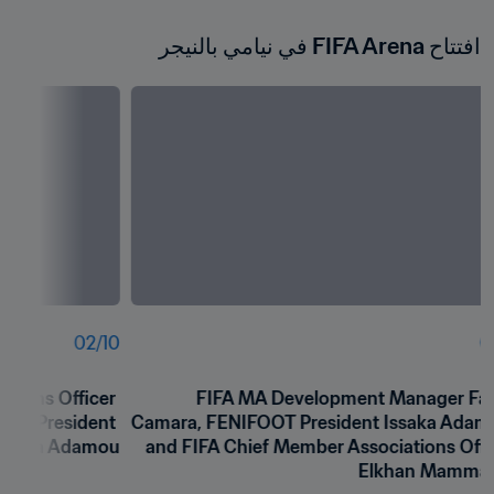
افتتاح FIFA Arena في نيامي بالنيجر
02
/
10
0
tions Officer 
FIFA MA Development Manager Fat
T President 
Camara, FENIFOOT President Issaka Adamo
Issaka Adamou
and FIFA Chief Member Associations Offic
Elkhan Mamma