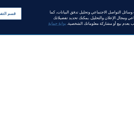
سائل التواصل الاجتماعي وتحليل تدفق البيانات، كما
قسم التف
ي ومجال الإعلان والتحليل. يمكنك تحديد تفضيلاتك
لب بعدم بيع أو مشاركة معلوماتك الشخصية.
بوابة حماية
كرة القدم للسيدات
منظمة
تطوير كرة القد
برازيل تفتتح مركزين إقليميين
(يوليو/تموز 2026)
افيين للتطوير الفني بدعم من
صندوق إرث كأس العالم FIFA
 البرازيل™
6 أغسطس 2026