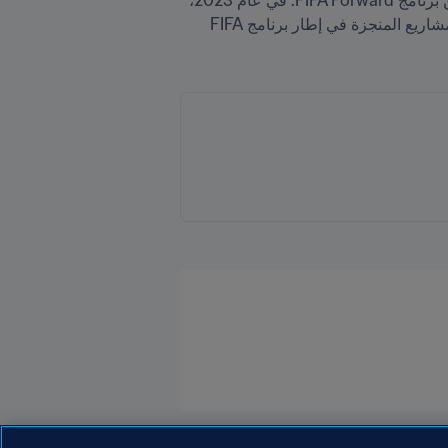
بين عامي 2019 و2021، قام FFA ببناء ملاعب صغيرة في 89 حيًّا في ثمانية مناطق في جميع أنحاء البلاد بدعم من برنامج FIFA Forward. في عام 2023، 
تم اختيار المشروع ليكون الفائز بجوائز FIFA Forward الأولى على الإطلاق، والتي تم تقديمها للاعتراف بأفضل المشاريع المنجزة في إطار برنامج FIFA 