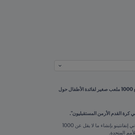
تم افتتاح ملعبين صغيرين جديدين في العاصمة الأرمينية يريفان تماشياً مع تعهد رئيس FIFA جياني إنفانتينو بوضع 1000 ملعب صغير لفائدة الأطفال حول 
ي كرة القدم الأرمن المستقبليون".
أصبحت أرمينيا أحدث دولة تفتتح ملاعب FIFA Arena الصغيرة كجزء من تعهد رئيس الاتحاد الدولي لكرة القدم جياني إنفانتينو بإنشاء ما لا يقل عن 1000 
أمم المتحدة. 