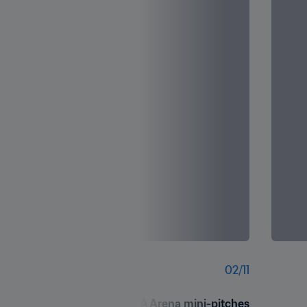
02
/
11
latest country to open FIFA Arena mini-pitches