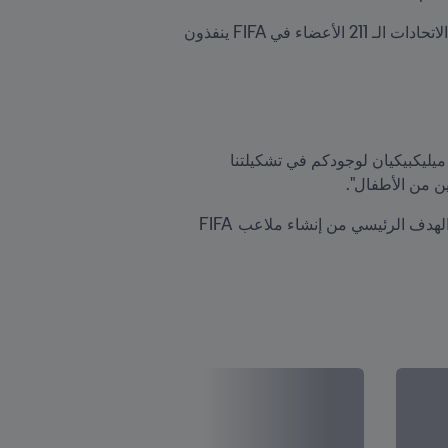
تم إطلاق مشروع FIFA Arena في جميع أنحاء العالم حيث كان اتحاد كرة القدم الأرميني من بين أول 11 اتحادًا من الاتحادات الـ 211 الأعضاء في FIFA ينفذون 
قال رئيس FIFA في رسالة فيديو تم عرضها في حفل الافتتاح: "تهانينا لاتحاد كرة القدم في أرمينيا وللرئيس أرمين ميليكبيكيان لوجودكم في تشكيلتنا 
"كرة القدم حقّ لكلّ فتى وكل فتاة يريدون ممارستها.  إنهم يستحقون مساحة آمنة للتعلم واللعب والنمو. وهذا هو الهدف الرئيسي من إنشاء ملاعب FIFA 