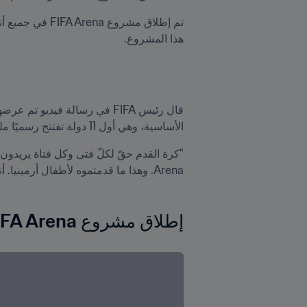
هذا المشروع.
الأساسية، وهي أول 11 دولة تفتتح رسميًا ملعب FIFA Arena المصغر وتطلق مشروعًا من شأنه أن يغير حياة الملايين من الأطفال". 
Arena. وهذا ما قدمتموه لأطفال أرمينيا. أنتم الآن في الطليعة، وسيسير الكثيرون على خطاكم."
إطلاق مشروع FIFA Arena في أرمينيا