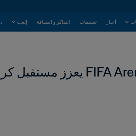
ات
أخبار
تصنيفات
التذاكر و الضيافة
إلعب
دا