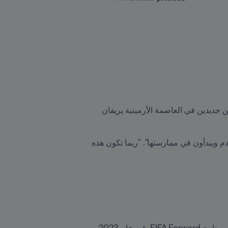
انضم أسطورة FIFA كريستيان كاريمبو إلى ممثلي الاتحاد الأرميني لكرة القدم FFA في حفل افتتاح ملعبين صغيرين جديدين في العاصمة الأرمينية يريفان 
وقال السيد ميليكبيكيان "نأمل أن تكون هذه الملاعب بمثابة نقطة البداية التي سيقع فيها الأطفال في حب كرة القدم ويبدأون في ممارستها". "ربما تكون هذه 