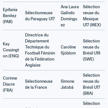
Ana Laura 
Sélection
Epifania 
Sélectionneuse 
Galindo 
neuse du 
Benitez 
du Paraguay U17 
Domíngu
Mexique 
(PAR)
ez 
U17 (MEX)
Directrice du 
Département 
Sélection
Kay 
Technique du 
Caroline 
neuse du 
Cossingt
Football Féminin 
Sjöblom 
Brésil U19 
on (ENG)
de la Fédération 
(SWE)
Anglaise
Sélection
Corinne 
Sélectionneuse 
Simone 
neuse du 
Diacre 
de la France 
Jatobá 
Brésil U17 
(FRA)
(BRA)
Sélection