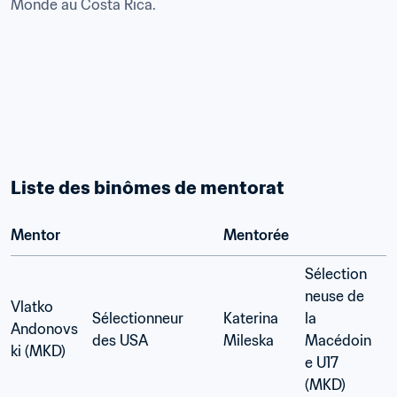
Monde au Costa Rica.
Liste des binômes de mentorat
Mentor
Mentorée
Sélection
neuse de 
Vlatko 
Sélectionneur 
Katerina 
la 
Andonovs
des USA 
Mileska 
Macédoin
ki (MKD)
e U17 
(MKD)