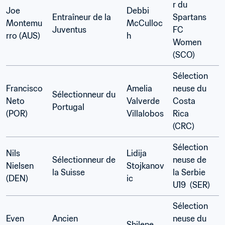
r du 
Joe 
Debbi 
Entraîneur de la 
Spartans 
Montemu
McCulloc
Juventus 
FC 
rro (AUS)
h 
Women 
(SCO)
Sélection
Francisco 
Amelia 
neuse du 
Sélectionneur du 
Neto 
Valverde 
Costa 
Portugal
(POR)
Villalobos 
Rica 
(CRC)
Sélection
Nils 
Lidija 
Sélectionneur de 
neuse de 
Nielsen 
Stojkanov
la Suisse
la Serbie 
(DEN)
ic 
U19  (SER)
Sélection
Even 
Ancien 
neuse du 
Shilene 