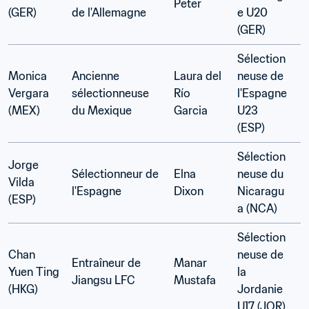
Peter 
(GER)
de l'Allemagne
e U20 
(GER)
Sélection
Monica 
Ancienne 
Laura del 
neuse de 
Vergara 
sélectionneuse 
Río 
l'Espagne 
(MEX)
du Mexique  
Garcia 
U23  
(ESP)
Sélection
Jorge 
Sélectionneur de 
Elna 
neuse du 
Vilda 
l'Espagne 
Dixon 
Nicaragu
(ESP)
a (NCA)
Sélection
Chan 
neuse de 
Entraîneur de 
Manar 
Yuen Ting 
la 
Jiangsu LFC  
Mustafa 
(HKG)
Jordanie 
U17 (JOR)