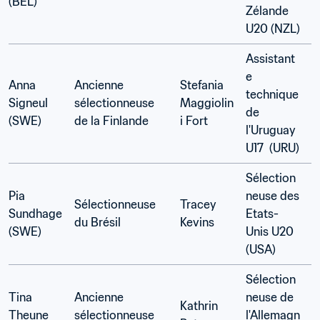
(BEL) 
Zélande 
U20 (NZL)  
Assistant
e 
Anna 
Ancienne 
Stefania 
technique 
Signeul 
sélectionneuse 
Maggiolin
de 
(SWE) 
de la Finlande
i Fort 
l'Uruguay 
U17  (URU)
Sélection
Pia 
neuse des 
Sélectionneuse 
Tracey 
Sundhage 
Etats-
du Brésil 
Kevins 
(SWE)
Unis U20  
(USA)
Sélection
Tina 
Ancienne 
neuse de 
Kathrin 
Theune 
sélectionneuse 
l'Allemagn