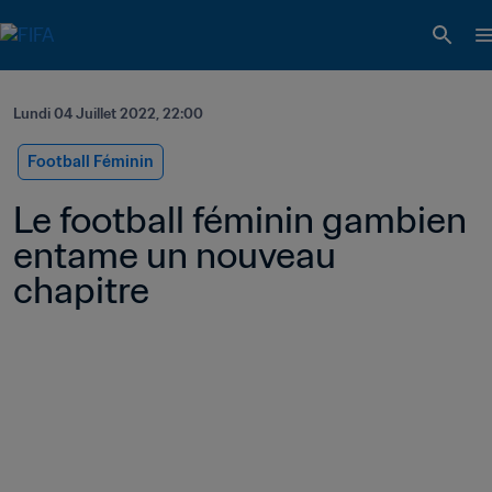
Lundi 04 Juillet 2022, 22:00
Football Féminin
Le football féminin gambien 
entame un nouveau 
chapitre