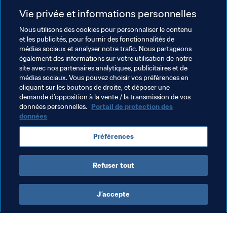
et accompagner la prochaine révolution. Il nous faut 
Vie privée et informations personnelles
veiller à ce que l’accès au terrain reste toujours ouvert, 
Nous utilisons des cookies pour personnaliser le contenu
afin que les filles y trouvent un espace sécurisé où elles 
et les publicités, pour fournir des fonctionnalités de
auront leur place, gagneront leur indépendance et 
médias sociaux et analyser notre trafic. Nous partageons
découvriront des modèles qui continueront à leur tenir la 
également des informations sur votre utilisation de notre
main, sur le terrain et en dehors."
site avec nos partenaires analytiques, publicitaires et de
médias sociaux. Vous pouvez choisir vos préférences en
cliquant sur les boutons de droite, et déposer une
demande d’opposition à la vente / la transmission de vos
Thèmes en lien
données personnelles.
Portail de protection des
données
Football Féminin
Organisation
The Gambia
Préférences
CAF
Refuser tout
J’accepte