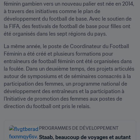
féminin gambien vers un nouveau palier est née en 2014, 
à travers des initiatives comme le plan de 
développement du football de base. Avec le soutien de 
la FIFA, des festivals de football de base pour filles ont 
été organisés dans les sept régions du pays.
La même année, le poste de Coordinateur du Football 
Féminin a été créé et plusieurs formations pour 
entraîneurs de football féminin ont été organisées dans 
la foulée. Dans un deuxième temps, des projets articulés 
autour de symposiums et de séminaires consacrés à la 
participation des femmes, un programme national de 
développement des entraîneurs et la participation à 
l’Initiative de promotion des femmes aux postes de 
PROGRAMMES DE DÉVELOPPEMENT
Staab, beaucoup de voyages et autant