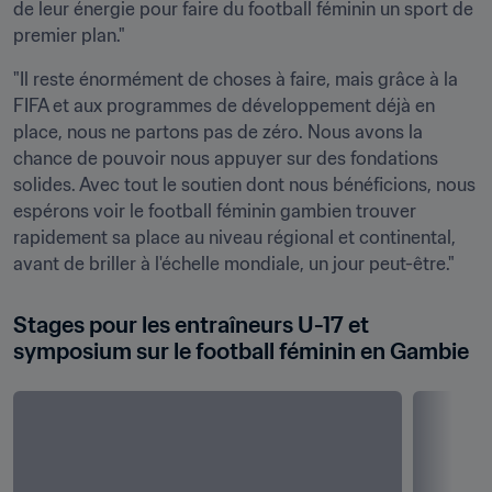
de leur énergie pour faire du football féminin un sport de 
premier plan."
"Il reste énormément de choses à faire, mais grâce à la 
FIFA et aux programmes de développement déjà en 
place, nous ne partons pas de zéro. Nous avons la 
chance de pouvoir nous appuyer sur des fondations 
solides. Avec tout le soutien dont nous bénéficions, nous 
espérons voir le football féminin gambien trouver 
rapidement sa place au niveau régional et continental, 
avant de briller à l'échelle mondiale, un jour peut-être."
Stages pour les entraîneurs U-17 et 
symposium sur le football féminin en Gambie