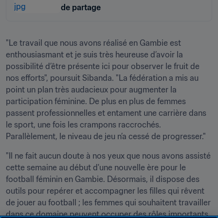
de partage
"Le travail que nous avons réalisé en Gambie est 
enthousiasmant et je suis très heureuse d’avoir la 
possibilité d’être présente ici pour observer le fruit de 
nos efforts", poursuit Sibanda. "La fédération a mis au 
point un plan très audacieux pour augmenter la 
participation féminine. De plus en plus de femmes 
passent professionnelles et entament une carrière dans 
le sport, une fois les crampons raccrochés. 
Parallèlement, le niveau de jeu n’a cessé de progresser."
"Il ne fait aucun doute à nos yeux que nous avons assisté 
cette semaine au début d'une nouvelle ère pour le 
football féminin en Gambie. Désormais, il dispose des 
outils pour repérer et accompagner les filles qui rêvent 
de jouer au football ; les femmes qui souhaitent travailler 
dans ce domaine peuvent occuper des rôles importants 