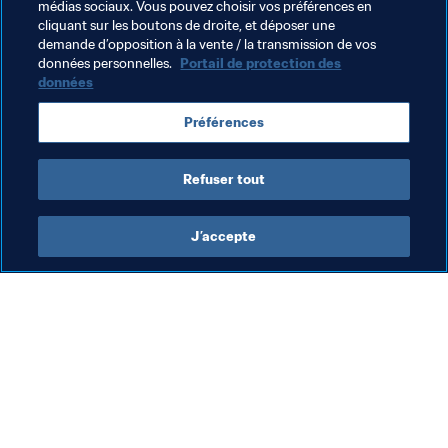
Thèmes en lien
médias sociaux. Vous pouvez choisir vos préférences en
cliquant sur les boutons de droite, et déposer une
demande d’opposition à la vente / la transmission de vos
Football Féminin
Arbitrage
Organisation
données personnelles.
Portail de protection des
données
Préférences
Refuser tout
Football Féminin
J’accepte
Foo
Un
2