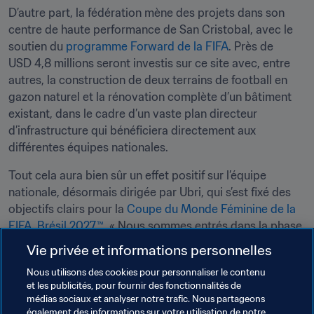
D’autre part, la fédération mène des projets dans son 
centre de haute performance de San Cristobal, avec le 
soutien du 
programme Forward de la FIFA
. Près de 
USD 4,8 millions seront investis sur ce site avec, entre 
autres, la construction de deux terrains de football en 
gazon naturel et la rénovation complète d’un bâtiment 
existant, dans le cadre d’un vaste plan directeur 
d’infrastructure qui bénéficiera directement aux 
différentes équipes nationales. 
Tout cela aura bien sûr un effet positif sur l’équipe 
nationale, désormais dirigée par Ubri, qui s’est fixé des 
objectifs clairs pour la 
Coupe du Monde Féminine de la 
FIFA, Brésil 2027™
. « Nous sommes entrés dans la phase 
de construction d’une équipe compétitive. Il est essentiel 
Vie privée et informations personnelles
pour nous de disputer ensemble le plus grand nombre 
Nous utilisons des cookies pour personnaliser le contenu
possible de matches FIFA. De cette façon, nous 
et les publicités, pour fournir des fonctionnalités de
pourrons développer une identité et une alchimie 
médias sociaux et analyser notre trafic. Nous partageons
collective solides avant de nous concentrer sur les 
également des informations sur votre utilisation de notre