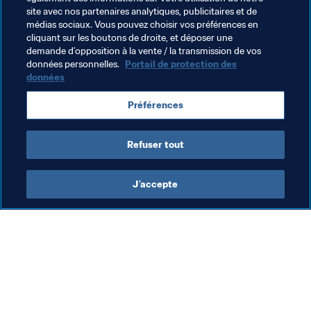
qualifications. »
site avec nos partenaires analytiques, publicitaires et de
médias sociaux. Vous pouvez choisir vos préférences en
cliquant sur les boutons de droite, et déposer une
demande d’opposition à la vente / la transmission de vos
Thèmes en lien
données personnelles.
Portail de protection des
données
FIFA Forward
Football Féminin
Organisation
Préférences
Dominican Republic
Concacaf
Refuser tout
J’accepte
L’action de la FIFA
Visitez également
Juridique
Toutes les infos et 
tous les articles