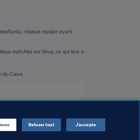
 exaltants, chaque équipe ayant 
eux matches sur deux, ce qui leur a 
du Caire. 
ences
Refuser tout
J’accepte