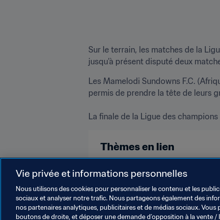
Sur le terrain, les matches de la Li
jusqu'à présent disputé deux match
Les Mamelodi Sundowns F.C. (Afrique
permis de prendre la tête de leurs gro
La finale de la Ligue des champions 
Thèmes en lien
Football Féminin
Organisation
Vie privée et informations personnelles
Nous utilisons des cookies pour personnaliser le contenu et les public
sociaux et analyser notre trafic. Nous partageons également des inform
nos partenaires analytiques, publicitaires et de médias sociaux. Vous 
boutons de droite, et déposer une demande d’opposition à la vente / 