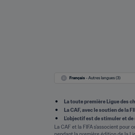
Français
 - Autres langues (3)
La toute première Ligue des c
La CAF, avec le soutien de la F
L'objectif est de stimuler et de
La CAF et la FIFA s'associent pour or
pendant la première édition de la Li