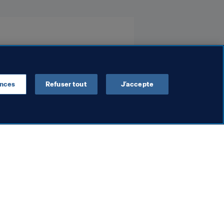
ences
Refuser tout
J’accepte