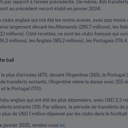
6% par rapport à l’année précédente. De même, 455 transferts i
ort au précédent record établi en janvier 2024.
es clubs anglais qui ont été les moins avares, avec pas moins
ainsi largement devant les Allemands (295,7 millions), les Itali
,1 millions). Côté recettes, ce sont les clubs français qui sont
,2 millions), les Anglais (185,2 millions), les Portugais (176,4 m
é le plus d’arrivées (471), devant l’Argentine (265), le Portugal 
e transferts sortants, l’Argentine mène la danse avec 255 dépar
 et le Portugal (170). 
lubs anglais qui ont été les plus dépensiers, avec USD 2,3 mi
ferts entrants (39). Par ailleurs, la période de transferts de 
e plus de USD 1 million dépensé par les clubs dans le football
e janvier 2025, rendez-vous 
ici