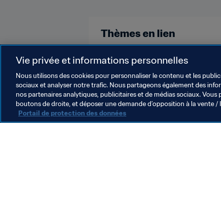
Thèmes en lien
Football Féminin
Système de t
Vie privée et informations personnelles
Nous utilisons des cookies pour personnaliser le contenu et les public
sociaux et analyser notre trafic. Nous partageons également des inform
nos partenaires analytiques, publicitaires et de médias sociaux. Vous 
boutons de droite, et déposer une demande d’opposition à la vente / 
Portail de protection des données
L’action de la FIFA
Juridique
Système de transfert
Football féminin