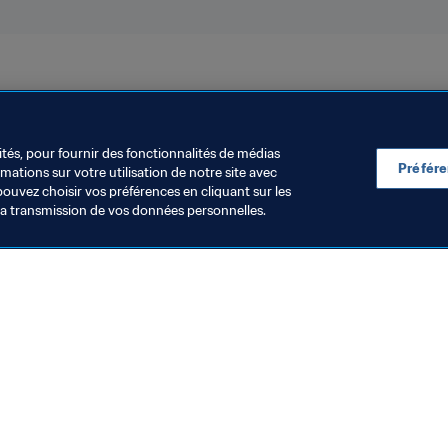
ransfert
Légal
Organisation
ités, pour fournir des fonctionnalités de médias
Préfér
ations sur votre utilisation de notre site avec
pouvez choisir vos préférences en cliquant sur les
la transmission de vos données personnelles.
Visitez également
Toutes les infos et tous les articles
Rapports et documents
Fondation FIFA