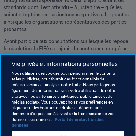
l’intégrité et la responsabilité dans le sport, autant de 
standards dont il est attendu – à juste titre – qu’elles 
soient adoptées par les instances sportives dirigeantes 
ainsi que les organisations représentatives des parties 
prenantes.
Ayant participé aux consultations sur lesquelles repose 
la résolution, la FIFA se réjouit de continuer à coopérer 
avec les parties prenantes du football et les institutions 
Vie privée et informations personnelles
européennes dans le cadre d’un processus inclusif qui 
promeut davantage les valeurs du modèle sportif 
Nous utilisons des cookies pour personnaliser le contenu
européen, mais aussi la sécurité juridique au niveau de 
et les publicités, pour fournir des fonctionnalités de
l’application du droit européen dans le milieu du sport.
médias sociaux et analyser notre trafic. Nous partageons
également des informations sur votre utilisation de notre
site avec nos partenaires analytiques, publicitaires et de
Thèmes en lien
médias sociaux. Vous pouvez choisir vos préférences en
cliquant sur les boutons de droite, et déposer une
demande d’opposition à la vente / la transmission de vos
Système de transfert
Légal
données personnelles.
Portail de protection des
données