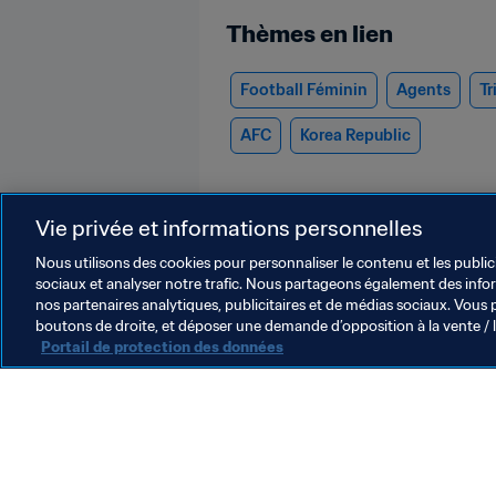
Thèmes en lien
Football Féminin
Agents
Tr
AFC
Korea Republic
Vie privée et informations personnelles
Nous utilisons des cookies pour personnaliser le contenu et les public
sociaux et analyser notre trafic. Nous partageons également des inform
nos partenaires analytiques, publicitaires et de médias sociaux. Vous 
Agents
boutons de droite, et déposer une demande d’opposition à la vente / 
Portail de protection des données
Agents
L
La FIFA salue la décision de
L
la Cour de justice de l’Union
d