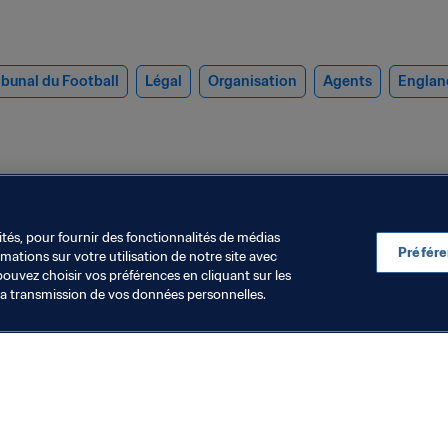
ibunal du Football
Légal
Organisation
Agents
Englan
ités, pour fournir des fonctionnalités de médias
Préfér
ations sur votre utilisation de notre site avec
pouvez choisir vos préférences en cliquant sur les
la transmission de vos données personnelles.
égal
Agents
a FIFA lance un manuel à
Les commissi
estination des parents
aux agents de