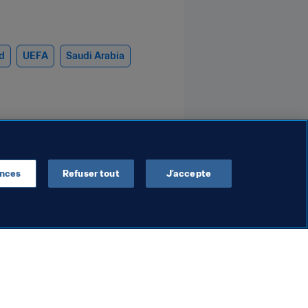
d
UEFA
Saudi Arabia
ences
Refuser tout
J’accepte
Agents
ons versées
Déclaration de la FIFA
 clubs
concernant la décision