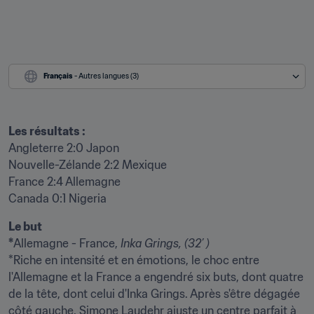
Français
 - Autres langues (3)
Les résultats :
Angleterre 2:0 Japon

Nouvelle-Zélande 2:2 Mexique

France 2:4 Allemagne

Canada 0:1 Nigeria
Le but

*
Allemagne - France, 
Inka Grings, (32’ )
*Riche en intensité et en émotions, le choc entre 
l'Allemagne et la France a engendré six buts, dont quatre 
de la tête, dont celui d'Inka Grings. Après s'être dégagée 
côté gauche, Simone Laudehr ajuste un centre parfait à 