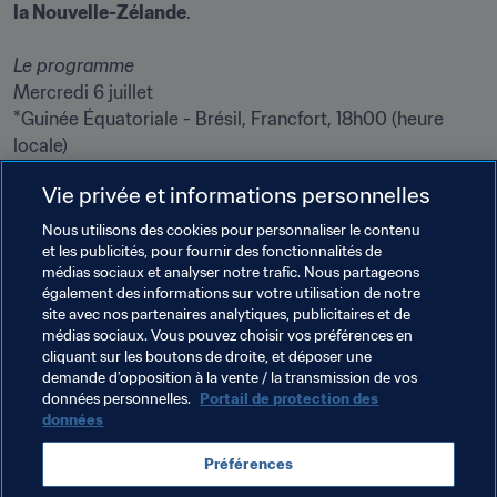
la Nouvelle-Zélande
.
Le programme
Mercredi 6 juillet

*Guinée Équatoriale - Brésil, Francfort, 18h00 (heure 
locale)

Australie - Norvège, Leverkusen, 18h00 (heure locale)

Vie privée et informations personnelles
RDP Corée - Colombie, Bochum, 20h45 (heure locale)

Suède - États-Unis, Wolfsburg, 20h45 (heure locale)
Nous utilisons des cookies pour personnaliser le contenu
et les publicités, pour fournir des fonctionnalités de
médias sociaux et analyser notre trafic. Nous partageons
Thèmes en lien
également des informations sur votre utilisation de notre
site avec nos partenaires analytiques, publicitaires et de
médias sociaux. Vous pouvez choisir vos préférences en
Compétitions FIFA
Canada
England
cliquant sur les boutons de droite, et déposer une
demande d’opposition à la vente / la transmission de vos
France
Germany
Japan
Mexico
données personnelles.
Portail de protection des
données
New Zealand
Nigeria
CAF
AFC
UEFA
Préférences
Concacaf
OFC