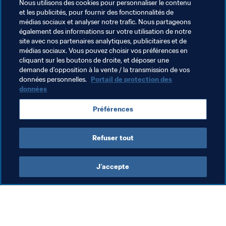
Nous utilisons des cookies pour personnaliser le contenu
à Grenoble. En 2015, il était sélectionneur adjoint du 
et les publicités, pour fournir des fonctionnalités de
Canada.
médias sociaux et analyser notre trafic. Nous partageons
également des informations sur votre utilisation de notre
site avec nos partenaires analytiques, publicitaires et de
médias sociaux. Vous pouvez choisir vos préférences en
cliquant sur les boutons de droite, et déposer une
demande d’opposition à la vente / la transmission de vos
Thèmes en lien
données personnelles.
Portail de protection des
données
USA
Japan
England
Sweden
Australia
Préférences
Brazil
Canada
Netherlands
New Zealand
Refuser tout
J’accepte